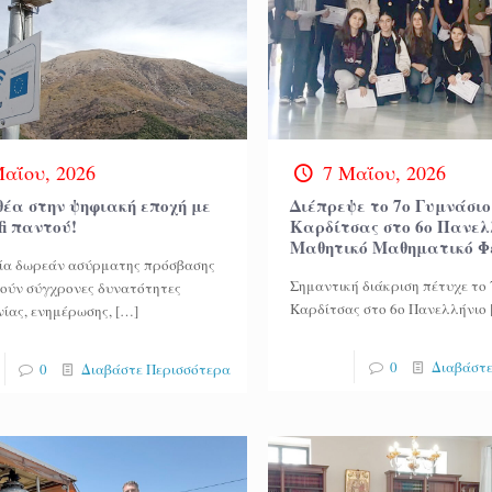
Μαΐου, 2026
7 Μαΐου, 2026
θέα στην ψηφιακή εποχή με
Διέπρεψε το 7ο Γυμνάσιο
fi παντού!
Καρδίτσας στο 6ο Πανελ
Μαθητικό Μαθηματικό Φ
ία δωρεάν ασύρματης πρόσβασης
Σημαντική διάκριση πέτυχε το
ούν σύγχρονες δυνατότητες
Καρδίτσας στο 6ο Πανελλήνιο
νίας, ενημέρωσης,
[…]
0
Διαβάστε
0
Διαβάστε Περισσότερα