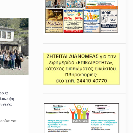
σας:
πίσκεψη
άννινα
η
ασίου του