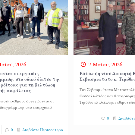
Μαΐου, 2026
7 Μαΐου, 2026
ονται οι εργασίες
Επίσκεψη νέου Διοικητή
μισης στο οδικό δίκτυο της
Σεβασμιώτατο κ. Τιμόθε
αρδίτσας για τη βελτίωση
Τον Σεβασμιώτατο Μητροπολί
ικής ασφάλειας
Θεσσαλιώτιδος και Φαναριοφε
ικούς ρυθμούς συνεχίζονται οι
Τιμόθεο επισκέφθηκε εθιμοτυπι
 διαγράμμισης στο επαρχιακό
]
0
Διαβάστε
0
Διαβάστε Περισσότερα