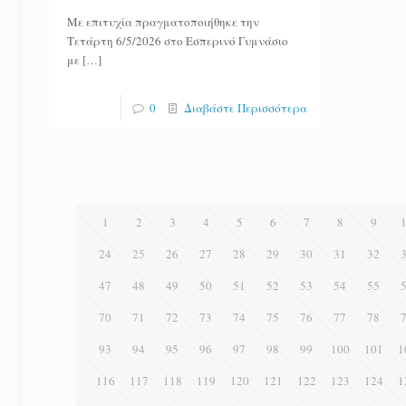
Με επιτυχία πραγματοποιήθηκε την
Τετάρτη 6/5/2026 στο Εσπερινό Γυμνάσιο
με
[…]
0
Διαβάστε Περισσότερα
1
2
3
4
5
6
7
8
9
24
25
26
27
28
29
30
31
32
47
48
49
50
51
52
53
54
55
70
71
72
73
74
75
76
77
78
93
94
95
96
97
98
99
100
101
1
116
117
118
119
120
121
122
123
124
1