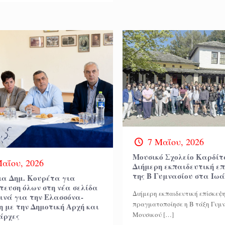
7 Μαΐου, 2026
Μουσικό Σχολείο Καρδίτ
Μαΐου, 2026
Διήμερη εκπαιδευτική ε
της Β Γυμνασίου στα Ιω
α Δημ. Κουρέτα για
τευση όλων στη νέα σελίδα
Διήμερη εκπαιδευτική επίσκεψ
κινά για την Ελασσόνα-
πραγματοποίησε η Β τάξη Γυμν
η με την Δημοτική Αρχή και
Μουσικού
[…]
άρχες