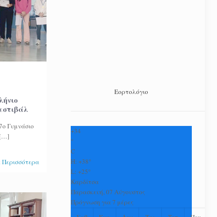
Εορτολόγιο
λήνιο
εστιβάλ
 7ο Γυμνάσιο
+
34
[…]
°
C
H:
+
38°
 Περισσότερα
L:
+
25°
Καρδίτσα
Παρασκευή, 07 Αύγουστος
Πρόγνωση για 7 μέρες
Σαβ
Κυρ
Δευ
Τρι
Τετ
Πεμ