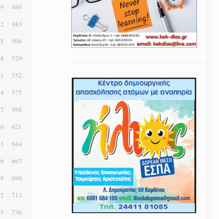
59
460
82
483
05
506
28
529
51
552
74
575
97
598
20
621
43
644
66
667
89
690
12
713
35
736