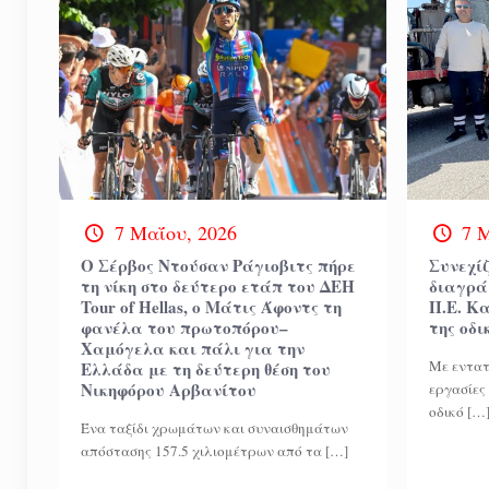
7 Μαΐου, 2026
7 
Ο Σέρβος Ντούσαν Ράγιοβιτς πήρε
Συνεχίζ
τη νίκη στο δεύτερο ετάπ του ΔΕΗ
διαγράμ
Tour of Hellas, o Μάτις Άφοντς τη
Π.Ε. Κ
φανέλα του πρωτοπόρου–
της οδ
Χαμόγελα και πάλι για την
Με εντατ
Ελλάδα με τη δεύτερη θέση του
Νικηφόρου Αρβανίτου
εργασίες
οδικό
[…
Ένα ταξίδι χρωμάτων και συναισθημάτων
απόστασης 157.5 χιλιομέτρων από τα
[…]