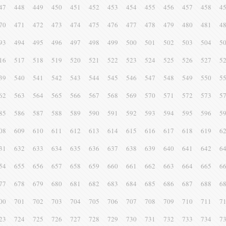
47
448
449
450
451
452
453
454
455
456
457
458
4
70
471
472
473
474
475
476
477
478
479
480
481
4
93
494
495
496
497
498
499
500
501
502
503
504
5
16
517
518
519
520
521
522
523
524
525
526
527
5
39
540
541
542
543
544
545
546
547
548
549
550
5
62
563
564
565
566
567
568
569
570
571
572
573
5
85
586
587
588
589
590
591
592
593
594
595
596
5
08
609
610
611
612
613
614
615
616
617
618
619
6
31
632
633
634
635
636
637
638
639
640
641
642
6
54
655
656
657
658
659
660
661
662
663
664
665
6
77
678
679
680
681
682
683
684
685
686
687
688
6
00
701
702
703
704
705
706
707
708
709
710
711
7
23
724
725
726
727
728
729
730
731
732
733
734
7