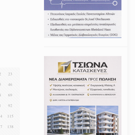
2
23
5
46
8
69
1
92
14
115
37
138