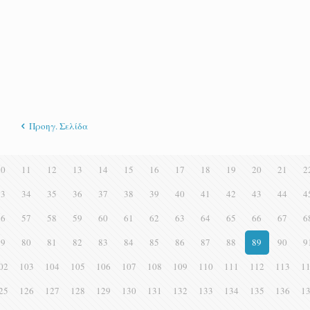
Προηγ. Σελίδα
10
11
12
13
14
15
16
17
18
19
20
21
2
33
34
35
36
37
38
39
40
41
42
43
44
4
56
57
58
59
60
61
62
63
64
65
66
67
6
79
80
81
82
83
84
85
86
87
88
89
90
9
02
103
104
105
106
107
108
109
110
111
112
113
1
25
126
127
128
129
130
131
132
133
134
135
136
1