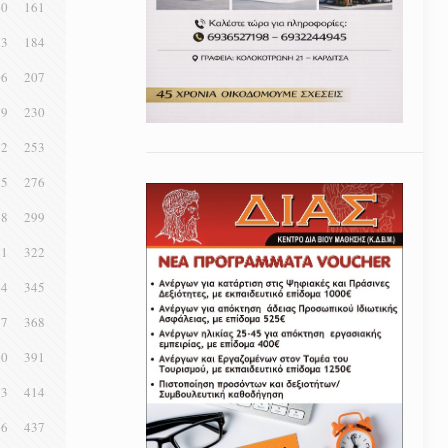
60
161
83
184
06
207
29
230
52
253
75
276
98
299
21
322
44
345
67
368
90
391
13
414
36
437