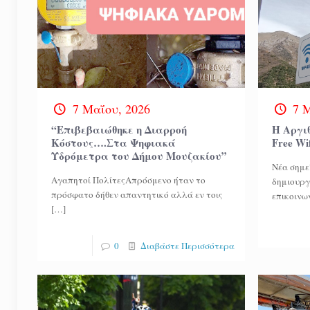
7 Μαΐου, 2026
7 
“Επιβεβαιώθηκε η Διαρροή
Η Αργι
Κόστους….Στα Ψηφιακά
Free Wi
Υδρόμετρα του Δήμου Μουζακίου”
Νέα σημε
Αγαπητοί ΠολίτεςΑπρόσμενο ήταν το
δημιουργ
πρόσφατο δήθεν απαντητικό αλλά εν τοις
επικοινω
[…]
0
Διαβάστε Περισσότερα