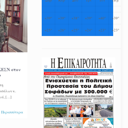
+
39°
+
39°
+
38°
+
39°
+
40°
+
39°
+
25°
+
26°
+
25°
+
24°
+
23°
+
23°
 ΚΕΣΝ στον
ο
τη
ρσάλων κ.
κά,
[…]
 Περισσότερα