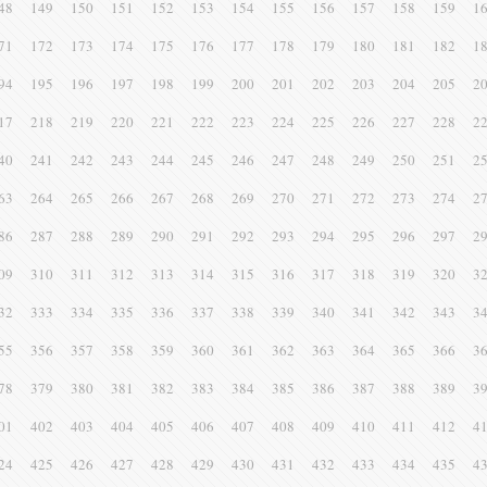
48
149
150
151
152
153
154
155
156
157
158
159
1
71
172
173
174
175
176
177
178
179
180
181
182
1
94
195
196
197
198
199
200
201
202
203
204
205
2
17
218
219
220
221
222
223
224
225
226
227
228
2
40
241
242
243
244
245
246
247
248
249
250
251
2
63
264
265
266
267
268
269
270
271
272
273
274
2
86
287
288
289
290
291
292
293
294
295
296
297
2
09
310
311
312
313
314
315
316
317
318
319
320
3
32
333
334
335
336
337
338
339
340
341
342
343
3
55
356
357
358
359
360
361
362
363
364
365
366
3
78
379
380
381
382
383
384
385
386
387
388
389
3
01
402
403
404
405
406
407
408
409
410
411
412
4
24
425
426
427
428
429
430
431
432
433
434
435
4