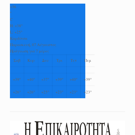
+
36
°
C
H:
+
38°
L:
+
25°
Καρδίτσα
Παρασκευή, 07 Αύγουστος
Πρόγνωση για 7 μέρες
Σαβ
Κυρ
Δευ
Τρι
Τετ
Πεμ
+
39°
+
40°
+
37°
+
39°
+
40°
+
39°
+
26°
+
26°
+
25°
+
23°
+
23°
+
23°