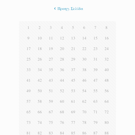
Προηγ. Σελίδα
1
2
3
4
5
6
7
8
9
10
11
12
13
14
15
16
17
18
19
20
21
22
23
24
25
26
27
28
29
30
31
32
33
34
35
36
37
38
39
40
41
42
43
44
45
46
47
48
49
50
51
52
53
54
55
56
57
58
59
60
61
62
63
64
65
66
67
68
69
70
71
72
73
74
75
76
77
78
79
80
81
82
83
84
85
86
87
88