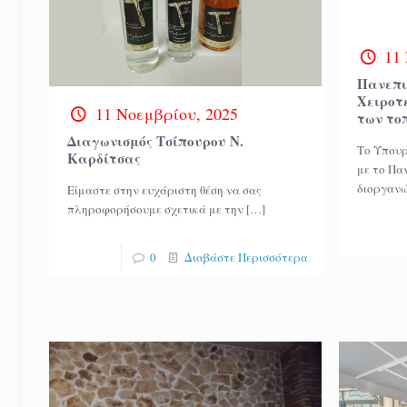
11
Πανεπι
Χειροτ
11 Νοεμβρίου, 2025
των το
Διαγωνισμός Τσίπουρου Ν.
Το Υπουρ
Καρδίτσας
με το Πα
διοργανώ
Είμαστε στην ευχάριστη θέση να σας
πληροφορήσουμε σχετικά με την
[…]
0
Διαβάστε Περισσότερα