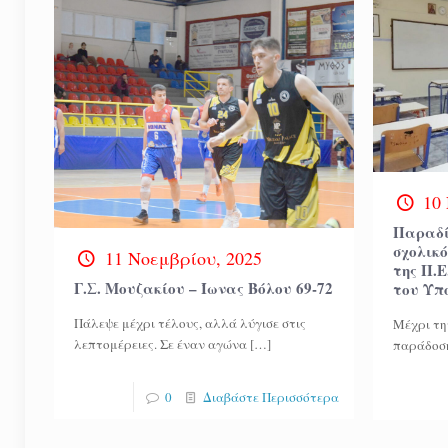
10
Παραδί
σχολικό
11 Νοεμβρίου, 2025
της Π.
Γ.Σ. Μουζακίου – Ίωνας Βόλου 69-72
του Υπ
Πάλεψε μέχρι τέλους, αλλά λύγισε στις
Μέχρι τη
λεπτομέρειες. Σε έναν αγώνα
[…]
παράδοση
0
Διαβάστε Περισσότερα