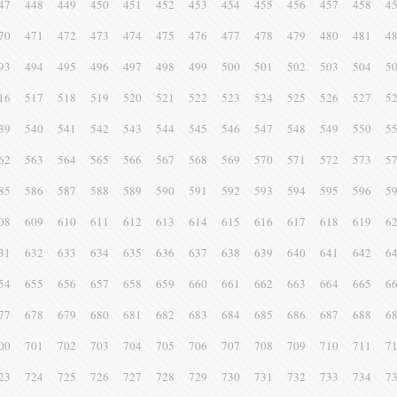
47
448
449
450
451
452
453
454
455
456
457
458
4
70
471
472
473
474
475
476
477
478
479
480
481
4
93
494
495
496
497
498
499
500
501
502
503
504
5
16
517
518
519
520
521
522
523
524
525
526
527
5
39
540
541
542
543
544
545
546
547
548
549
550
5
62
563
564
565
566
567
568
569
570
571
572
573
5
85
586
587
588
589
590
591
592
593
594
595
596
5
08
609
610
611
612
613
614
615
616
617
618
619
6
31
632
633
634
635
636
637
638
639
640
641
642
6
54
655
656
657
658
659
660
661
662
663
664
665
6
77
678
679
680
681
682
683
684
685
686
687
688
6
00
701
702
703
704
705
706
707
708
709
710
711
7
23
724
725
726
727
728
729
730
731
732
733
734
7