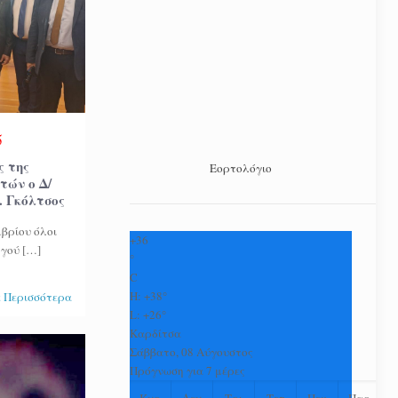
5
ς της
Εορτολόγιο
τών ο Δ/
. Γκόλτσος
βρίου όλοι
+
36
ργού
[…]
°
C
H:
+
38°
 Περισσότερα
L:
+
26°
Καρδίτσα
Σάββατο, 08 Αύγουστος
Πρόγνωση για 7 μέρες
Κυρ
Δευ
Τρι
Τετ
Πεμ
Παρ