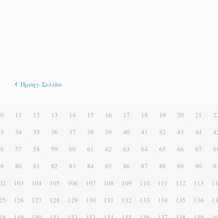
Προηγ. Σελίδα
10
11
12
13
14
15
16
17
18
19
20
21
2
33
34
35
36
37
38
39
40
41
42
43
44
4
56
57
58
59
60
61
62
63
64
65
66
67
6
79
80
81
82
83
84
85
86
87
88
89
90
9
02
103
104
105
106
107
108
109
110
111
112
113
1
25
126
127
128
129
130
131
132
133
134
135
136
1
48
149
150
151
152
153
154
155
156
157
158
159
1