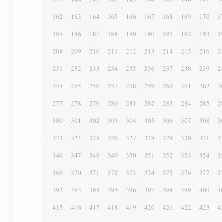
162
163
164
165
166
167
168
169
170
1
185
186
187
188
189
190
191
192
193
1
208
209
210
211
212
213
214
215
216
2
231
232
233
234
235
236
237
238
239
2
254
255
256
257
258
259
260
261
262
2
277
278
279
280
281
282
283
284
285
2
300
301
302
303
304
305
306
307
308
3
323
324
325
326
327
328
329
330
331
3
346
347
348
349
350
351
352
353
354
3
369
370
371
372
373
374
375
376
377
3
392
393
394
395
396
397
398
399
400
4
415
416
417
418
419
420
421
422
423
4