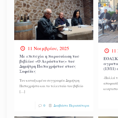
11 Νοεμβρίου, 2025
11
Με επιτυχία η παρουσίαση του
ΕΟΑΣΚ:
βιβλίου «Ο Αερόστατος» του
αγροτι
Δημήτρη Παπαχρήστου στους
(13/11
Σοφάδες
-Πολλά τ
Τον καταξιωμένο συγγραφέα Δημήτρη
αποφασίζ
Παπαχρήστο και το τελευταίο του βιβλίο
κινητοπο
[…]
0
Διαβάστε Περισσότερα