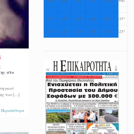
+
37°
+
37°
+
39°
+
40°
+
39°
+
37°
+
27°
+
25°
+
24°
+
24°
+
23°
+
23°
5
ς
ης στο
ατηγικού
σης των
[…]
 Περισσότερα