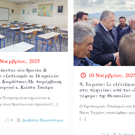
 Νοεμβρίου, 2025
δονται νέα θρανία &
10 Νοεμβρίου, 202
ς εξοπλισμός σε 16 σχολεία
Ε. Καρδίτσας-Με παρέμβαση
Ν. Ταχιάος: Σε εξέλιξη ο
ουργού κ. Κώστα Τσιάρα
στις πληγείσες από τον «
γέφυρες της Θεσσαλίας
ν Τετάρτη ολοκληρώνεται η
 νέων θρανίων και σχολικού
[…]
Ο Υφυπουργός Υποδομών και
Νίκος Ταχιάος επισκέφθηκε ερ
[…]
0
Διαβάστε Περισσότερα
0
Διαβάστε