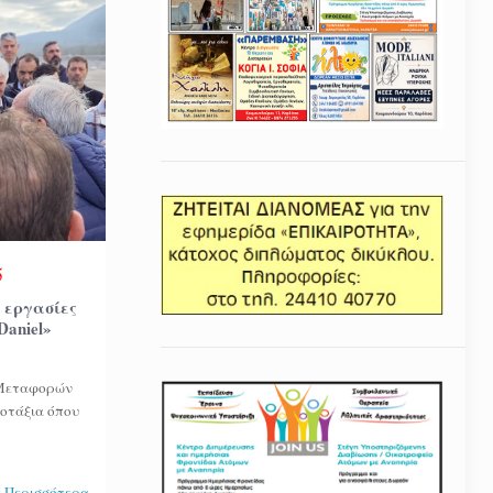
5
ι εργασίες
Daniel»
 Μεταφορών
γοτάξια όπου
 Περισσότερα