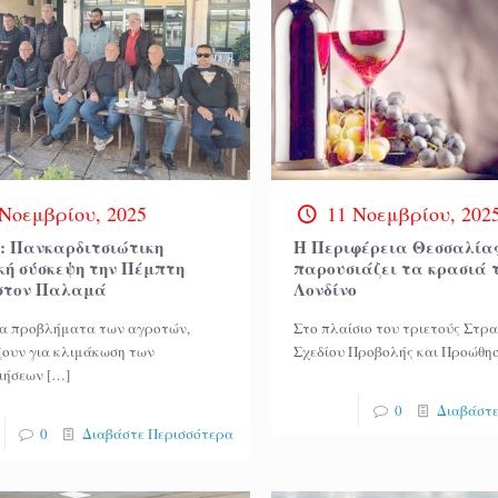
 Νοεμβρίου, 2025
11 Νοεμβρίου, 202
 Πανκαρδιτσιώτικη
Η Περιφέρεια Θεσσαλία
κή σύσκεψη την Πέμπτη
παρουσιάζει τα κρασιά τ
) στον Παλαμά
Λονδίνο
α προβλήματα των αγροτών,
Στο πλαίσιο του τριετούς Στρ
ουν για κλιμάκωση των
Σχεδίου Προβολής και Προώθη
ιήσεων
[…]
0
Διαβάστε
0
Διαβάστε Περισσότερα