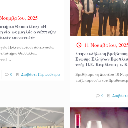
 Νοεμβρίου, 2025
στήμιο Θεσσαλίας: «Η
εχνία ως μοχλός ανάπτυξης
πικών κοινωνιών»
11 Νοεμβρίου, 202
γείο Πολιτισμού, σε συνεργασία
Στην εκδήλωση βράβευση
νεπιστήμιο Θεσσαλίας,
Ένωσης Ελλήνων Εφοπλισ
νει
[…]
ντής Π.Ε. Καρδίτσας κ. Κ
Βρεθήκαμε τη Δευτέρα 10 Νοεμ
0
Διαβάστε Περισσότερα
μαζί, παρουσία του Πρωθυπου
0
Διαβάστε