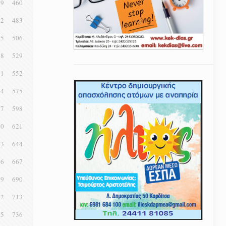
59
460
82
483
05
506
28
529
51
552
74
575
97
598
20
621
43
644
66
667
89
690
12
713
35
736