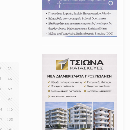
2
23
5
46
8
69
1
92
14
115
37
138
60
161