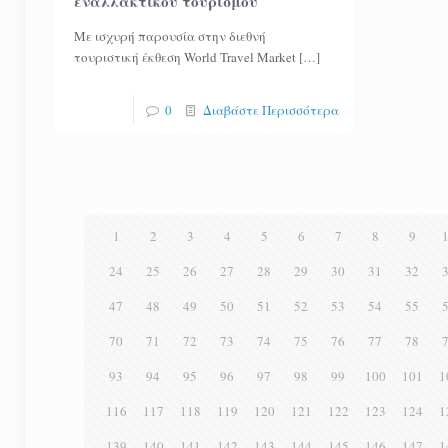
εναλλακτικού τουρισμού
Με ισχυρή παρουσία στην διεθνή
τουριστική έκθεση World Travel Market
[…]
0
Διαβάστε Περισσότερα
1
2
3
4
5
6
7
8
9
24
25
26
27
28
29
30
31
32
47
48
49
50
51
52
53
54
55
70
71
72
73
74
75
76
77
78
93
94
95
96
97
98
99
100
101
1
116
117
118
119
120
121
122
123
124
1
139
140
141
142
143
144
145
146
147
1