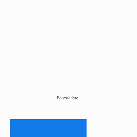
Εορτολόγιο
+
35
°
C