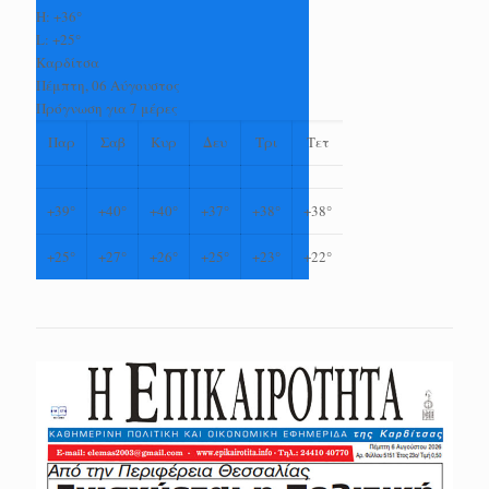
H:
+
36°
L:
+
25°
Καρδίτσα
Πέμπτη, 06 Αύγουστος
Πρόγνωση για 7 μέρες
Παρ
Σαβ
Κυρ
Δευ
Τρι
Τετ
+
39°
+
40°
+
40°
+
37°
+
38°
+
38°
+
25°
+
27°
+
26°
+
25°
+
23°
+
22°