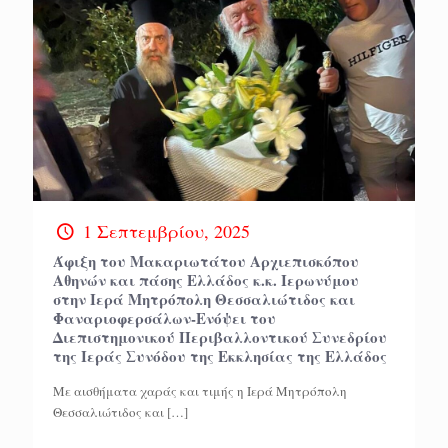
1 Σεπτεμβρίου, 2025
Άφιξη του Μακαριωτάτου Αρχιεπισκόπου
Αθηνών και πάσης Ελλάδος κ.κ. Ιερωνύμου
στην Ιερά Μητρόπολη Θεσσαλιώτιδος και
Φαναριοφερσάλων-Ενόψει του
Διεπιστημονικού Περιβαλλοντικού Συνεδρίου
της Ιεράς Συνόδου της Εκκλησίας της Ελλάδος
Με αισθήματα χαράς και τιμής η Ιερά Μητρόπολη
Θεσσαλιώτιδος και
[…]