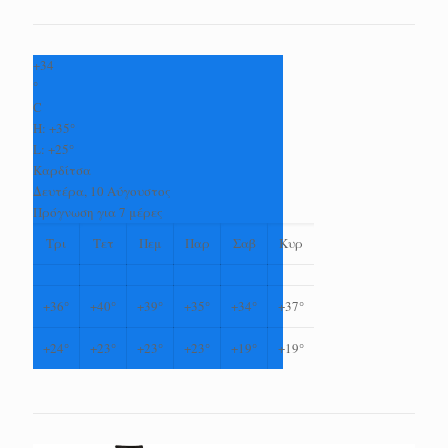
+
34
°
C
H:
+
35°
L:
+
25°
Καρδίτσα
Δευτέρα, 10 Αύγουστος
Πρόγνωση για 7 μέρες
Τρι
Τετ
Πεμ
Παρ
Σαβ
Κυρ
+
36°
+
40°
+
39°
+
35°
+
34°
+
37°
+
24°
+
23°
+
23°
+
23°
+
19°
+
19°