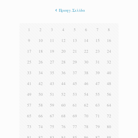
Προηγ. Σελίδα
1
2
3
4
5
6
7
8
9
10
11
12
13
14
15
16
17
18
19
20
21
22
23
24
25
26
27
28
29
30
31
32
33
34
35
36
37
38
39
40
41
42
43
44
45
46
47
48
49
50
51
52
53
54
55
56
57
58
59
60
61
62
63
64
65
66
67
68
69
70
71
72
73
74
75
76
77
78
79
80
81
82
83
84
85
86
87
88