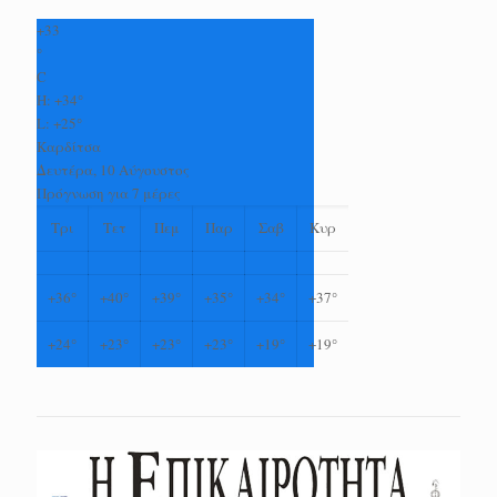
+
33
°
C
H:
+
34°
L:
+
25°
Καρδίτσα
Δευτέρα, 10 Αύγουστος
Πρόγνωση για 7 μέρες
Τρι
Τετ
Πεμ
Παρ
Σαβ
Κυρ
+
36°
+
40°
+
39°
+
35°
+
34°
+
37°
+
24°
+
23°
+
23°
+
23°
+
19°
+
19°