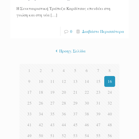
Η Συνεταιριστική Τράπεζα Καρδίτσας επενδύει στη
γνώση και στη νέα
[…]
0
Διαβάστε Περισσότερα
Προηγ. Σελίδα
1
2
3
4
5
6
7
8
9
10
11
12
13
14
15
16
17
18
19
20
21
22
23
24
25
26
27
28
29
30
31
32
33
34
35
36
37
38
39
40
41
42
43
44
45
46
47
48
49
50
51
52
53
54
55
56