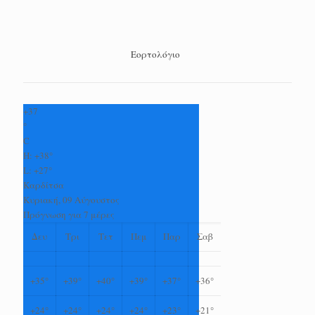
Εορτολόγιο
+
37
°
C
H:
+
38°
L:
+
27°
Καρδίτσα
Κυριακή, 09 Αύγουστος
Πρόγνωση για 7 μέρες
Δευ
Τρι
Τετ
Πεμ
Παρ
Σαβ
+
35°
+
39°
+
40°
+
39°
+
37°
+
36°
+
24°
+
24°
+
24°
+
24°
+
23°
+
21°