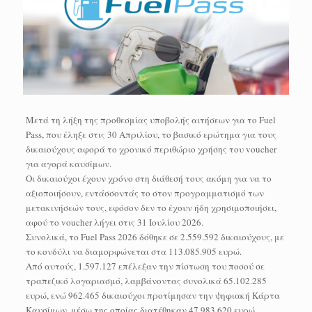
Μετά τη λήξη της προθεσμίας υποβολής αιτήσεων για το Fuel
Pass, που έληξε στις 30 Απριλίου, το βασικό ερώτημα για τους
δικαιούχους αφορά το χρονικό περιθώριο χρήσης του voucher
για αγορά καυσίμων.
Οι δικαιούχοι έχουν χρόνο στη διάθεσή τους ακόμη για να το
αξιοποιήσουν, εντάσσοντάς το στον προγραμματισμό των
μετακινήσεών τους, εφόσον δεν το έχουν ήδη χρησιμοποιήσει,
αφού το voucher λήγει στις 31 Ιουλίου 2026.
Συνολικά, το Fuel Pass 2026 δόθηκε σε 2.559.592 δικαιούχους, με
το κονδύλι να διαμορφώνεται στα 113.085.905 ευρώ.
Από αυτούς, 1.597.127 επέλεξαν την πίστωση του ποσού σε
τραπεζικό λογαριασμό, λαμβάνοντας συνολικά 65.102.285
ευρώ, ενώ 962.465 δικαιούχοι προτίμησαν την ψηφιακή Κάρτα
Καυσίμων, μέσω της οποίας διατέθηκαν 47.983.620 ευρώ.