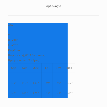
Εορτολόγιο
+
36
°
C
H:
+
38°
L:
+
25°
Καρδίτσα
Παρασκευή, 07 Αύγουστος
Πρόγνωση για 7 μέρες
Σαβ
Κυρ
Δευ
Τρι
Τετ
Πεμ
+
39°
+
40°
+
37°
+
39°
+
40°
+
39°
+
26°
+
26°
+
25°
+
23°
+
23°
+
23°