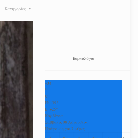
Κατηγορίες
Εορτολόγιο
+
34
°
C
H:
+
39°
L:
+
25°
Καρδίτσα
Σάββατο, 08 Αύγουστος
Πρόγνωση για 7 μέρες
Παρ
Κυρ
Δευ
Τρι
Τετ
Πεμ