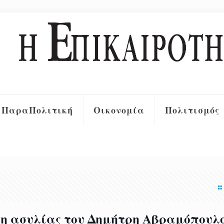
ΠαραΠολιτική
Οικονομία
Πολιτισμός
ση ασυλίας του Δημήτρη Αβραμόπουλ