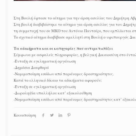
Στη Βουλή έφτασε το αίτημα για την άρση ασυλίας του Δημήτρη Αβρ
Στη βουλή διαβιβάστηκε το αίτημα για άρση ασυλίας για τον Δημή
τη συμμετοχή του σε ΜΚΟ του Αντόνιο Παντσέρι, που εμπλέκεται στ
Το σχετικό αίτημα διαβίβασε αμελλητί στη Βουλή ο υφυπουργός Δι
Τα αδικήματα και οι κατηγορίες που αντιμετωπίζει
Σύμφωνα με ασφαλείς πληροφορίες, η βελγική Δικαιοσύνη στο έντ
-Ένταξη σε εγκληματική οργάνωση
-Δημόσια Διαφθορά
-Νομιμοποίηση εσόδων από παράνομες δραστηριότητες.
Κατά το ελληνικό δίκαιο τα αδικήματα αφορούν:
-Ένταξη σε εγκληματική οργάνωση
-Δωροληψία υπαλλήλου κατ’ εξακολούθηση
-Νομιμοποίηση εσόδων από παράνομες δραστηριότητες κατ’ εξακολ
Κοινοποίηση