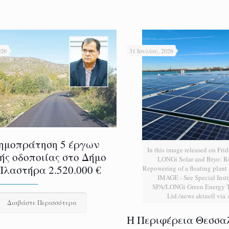
026
31 Ιουλίου, 2026
ημοπράτηση 5 έργων
In this image released on Frid
ής οδοποιίας στο Δήμο
LONGi Solar and Bryo: 
Πλαστήρα 2.520.000 €
Repowering of a floating plan
IMAGE - See Special Instr
SPA/LONGi Green Energy T
Ltd./news aktuell via
Διαβάστε Περισσότερα
H Περιφέρεια Θεσσα