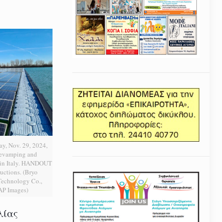
ay, Nov. 29, 2024,
Revamping and
t in Italy. HANDOUT
uctions. (Bryo
echnology Co.,
 AP Images)
λίας