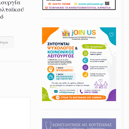
ιουργία
ολταϊκού
τό
ότερα