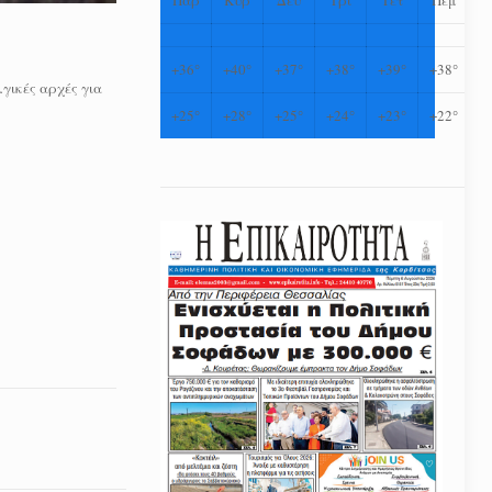
+
36°
+
40°
+
37°
+
38°
+
39°
+
38°
γικές αρχές για
+
25°
+
28°
+
25°
+
24°
+
23°
+
22°