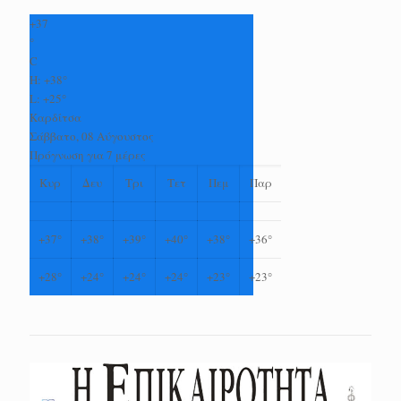
+
37
°
C
H:
+
38°
L:
+
25°
Καρδίτσα
Σάββατο, 08 Αύγουστος
Πρόγνωση για 7 μέρες
Κυρ
Δευ
Τρι
Τετ
Πεμ
Παρ
+
37°
+
38°
+
39°
+
40°
+
38°
+
36°
+
28°
+
24°
+
24°
+
24°
+
23°
+
23°