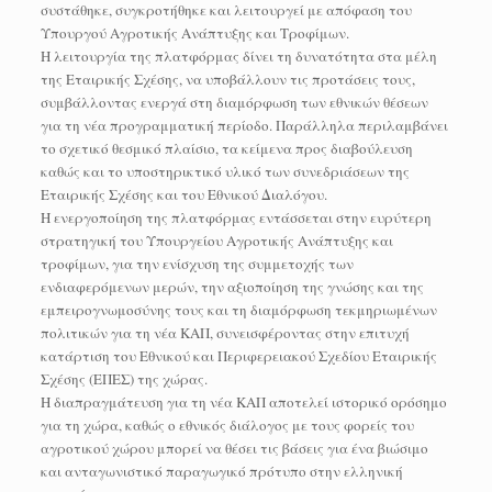
συστάθηκε, συγκροτήθηκε και λειτουργεί με απόφαση του
Υπουργού Αγροτικής Ανάπτυξης και Τροφίμων.
Η λειτουργία της πλατφόρμας δίνει τη δυνατότητα στα μέλη
της Εταιρικής Σχέσης, να υποβάλλουν τις προτάσεις τους,
συμβάλλοντας ενεργά στη διαμόρφωση των εθνικών θέσεων
για τη νέα προγραμματική περίοδο. Παράλληλα περιλαμβάνει
το σχετικό θεσμικό πλαίσιο, τα κείμενα προς διαβούλευση
καθώς και το υποστηρικτικό υλικό των συνεδριάσεων της
Εταιρικής Σχέσης και του Εθνικού Διαλόγου.
Η ενεργοποίηση της πλατφόρμας εντάσσεται στην ευρύτερη
στρατηγική του Υπουργείου Αγροτικής Ανάπτυξης και
τροφίμων, για την ενίσχυση της συμμετοχής των
ενδιαφερόμενων μερών, την αξιοποίηση της γνώσης και της
εμπειρογνωμοσύνης τους και τη διαμόρφωση τεκμηριωμένων
πολιτικών για τη νέα ΚΑΠ, συνεισφέροντας στην επιτυχή
κατάρτιση του Εθνικού και Περιφερειακού Σχεδίου Εταιρικής
Σχέσης (ΕΠΕΣ) της χώρας.
Η διαπραγμάτευση για τη νέα ΚΑΠ αποτελεί ιστορικό ορόσημο
για τη χώρα, καθώς ο εθνικός διάλογος με τους φορείς του
αγροτικού χώρου μπορεί να θέσει τις βάσεις για ένα βιώσιμο
και ανταγωνιστικό παραγωγικό πρότυπο στην ελληνική