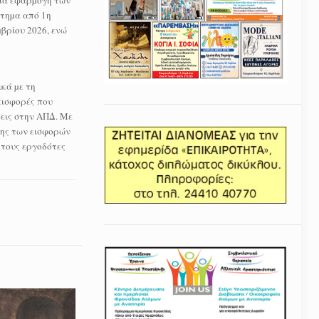
αία εφαρµογή των
τηµα από 1η
βρίου 2026, ενώ
κά µε τη
εισφορές που
σεις στην ΑΠΔ. Με
σης των εισφορών
 τους εργοδότες