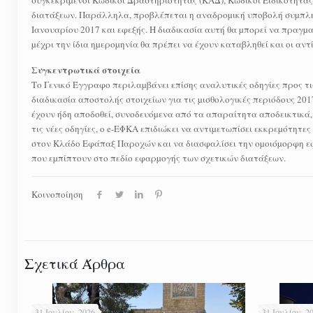
συγκεκριµένοι Κωδικοί Δραστηριότητας (ΚΑΔ), Κωδικοί Ειδικότητας
διατάξεων. Παράλληλα, προβλέπεται η αναδροµική υποβολή συµπλη
Ιανουαρίου 2017 και εφεξής. Η διαδικασία αυτή θα µπορεί να πραγµ
µέχρι την ίδια ηµεροµηνία θα πρέπει να έχουν καταβληθεί και οι αντ
Συγκεντρωτικά στοιχεία
Το Γενικό Έγγραφο περιλαµβάνει επίσης αναλυτικές οδηγίες προς τι
διαδικασία αποστολής στοιχείων για τις µισθολογικές περιόδους 20
έχουν ήδη αποδοθεί, συνοδευόµενα από τα απαραίτητα αποδεικτικά,
τις νέες οδηγίες, ο e-ΕΦΚΑ επιδιώκει να αντιµετωπίσει εκκρεµότητ
στον Κλάδο Εφάπαξ Παροχών και να διασφαλίσει την οµοιόµορφη εφ
που εµπίπτουν στο πεδίο εφαρµογής των σχετικών διατάξεων.
Κοινοποίηση
Σχετικά Άρθρα
31 Ιουλίου, 2026
31 Ιουλίου, 2