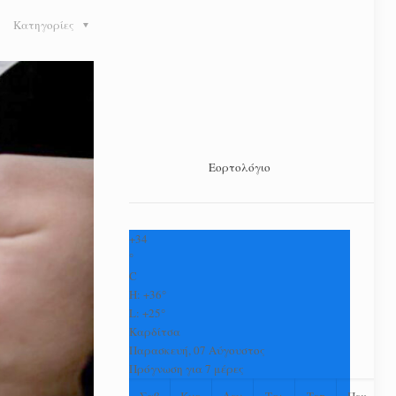
Κατηγορίες
Εορτολόγιο
+
34
°
C
H:
+
36°
L:
+
25°
Καρδίτσα
Παρασκευή, 07 Αύγουστος
Πρόγνωση για 7 μέρες
Σαβ
Κυρ
Δευ
Τρι
Τετ
Πεμ