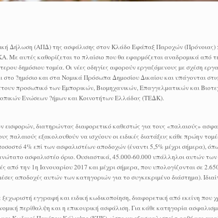
ιοδική Δήλωση (ΑΠΔ) της ασφάλισης στον Κλάδο Εφάπαξ Παροχών (Πρόνοιας)
ΚΑ. Με αυτές καθορίζεται το πλαίσιο που θα εφαρµόζεται αναδροµικά από τ
τερου δηµόσιου τοµέα. Οι νέες οδηγίες αφορούν εργαζόµενους µε σχέση εργα
στο ?ηµόσιο και στα Νοµικά Πρόσωπα Δηµοσίου Δικαίου και υπάγονται στις
ουν προσωπικό των Εµπορικών, Βιοµηχανικών, Επαγγελµατικών και Βιοτε
οπικών Ενώσεων ?ήµων και Κοινοτήτων Ελλάδας (ΤΕΔΚ).
ν εισφορών, διατηρώντας διαφορετικό καθεστώς για τους «παλαιούς» ασφα
ους παλαιούς εξακολουθούν να ισχύουν οι ειδικές διατάξεις κάθε πρώην τοµ
 ποσοστό 4% επί των ασφαλιστέων αποδοχών (έναντι 5,5% µέχρι σήµερα), όπ
ν ανώτατο ασφαλιστέο όριο. Ουσιαστικά, 45.000-60.000 υπάλληλοι αυτών τω
 από την 1η Ιανουαρίου 2017 και µέχρι σήµερα, που υπολογίζονται σε 2.650
ις µέσες αποδοχές αυτών των κατηγοριών για το συγκεκριµένο διάστηµα). Ιδι
ξεχωριστή εγγραφή και ειδική κωδικοποίηση, διαφορετική από εκείνη που χ
ονοµική περίθαλψη και η επικουρική ασφάλιση. Για κάθε κατηγορία ασφαλισ