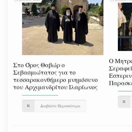
Ο Μητρο
Στο Όρος Θαβώρ ο
Σεραφεί
Σεβασμιώτατος για το
Εσπεριν
τεσσαρακονθήμερο μνημόσυνο
Παρασκε
του Αρχιμανδρίτου Ιλαρίωνος
Διαβάστε Περισσότερα