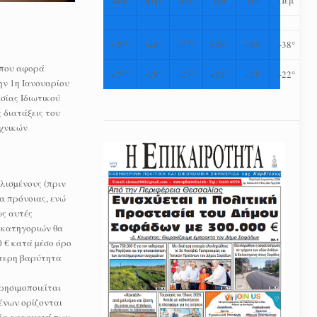
+
39°
+
40°
+
37°
+
38°
+
39°
+
38°
 που αφορά
+
25°
+
28°
+
25°
+
24°
+
23°
+
22°
ην 1η Ιανουαρίου
σίας Ιδιωτικού
 διατάξεις του
χνικών
λισµένους (πριν
έα πρόνοιας, ενώ
ως αυτές
ν κατηγοριών θα
 € κατά µέσο όρο
αίτερη βαρύτητα
ρησιµοποιείται
µένων ορίζονται