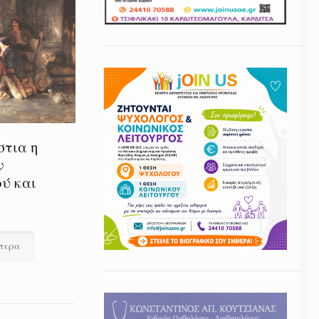
στια η
ν
ύ και
ότερα