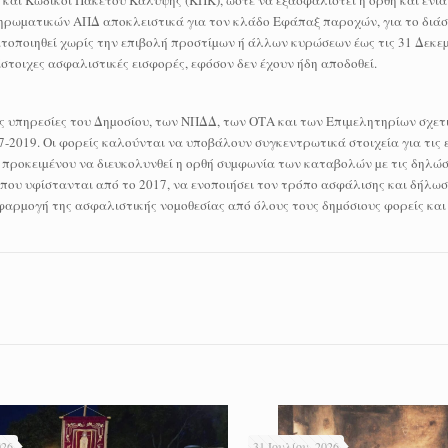
 και Κωδικοί Πακέτου Κάλυψης (ΚΠΚ), ώστε να εξασφαλιστεί η ορθή και ενι
ρωµατικών ΑΠΔ αποκλειστικά για τον κλάδο Εφάπαξ παροχών, για το διάσ
ατοποιηθεί χωρίς την επιβολή προστίµων ή άλλων κυρώσεων έως τις 31 Δεκεµ
ίστοιχες ασφαλιστικές εισφορές, εφόσον δεν έχουν ήδη αποδοθεί.
ς υπηρεσίες του Δηµοσίου, των ΝΠΔΔ, των ΟΤΑ και των Επιµελητηρίων σχετι
17-2019. Οι φορείς καλούνται να υποβάλουν συγκεντρωτικά στοιχεία για τις 
 προκειµένου να διευκολυνθεί η ορθή συµφωνία των καταβολών µε τις δηλώ
ες που υφίστανται από το 2017, να ενοποιήσει τον τρόπο ασφάλισης και δήλω
αρµογή της ασφαλιστικής νοµοθεσίας από όλους τους δηµόσιους φορείς και
026
31 Ιουλίου, 2026