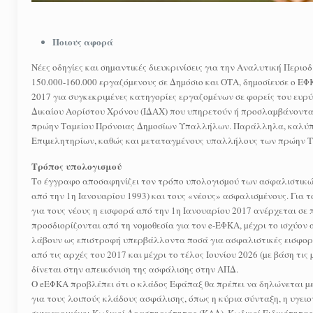
Ποιους αφορά
Νέες οδηγίες και σηµαντικές διευκρινίσεις για την Αναλυτική Περ
150.000-160.000 εργαζόµενους σε Δηµόσιο και ΟΤΑ, δηµοσίευσε ο ΕΦ
2017 για συγκεκριµένες κατηγορίες εργαζοµένων σε φορείς του ευρύ
Δικαίου Αορίστου Χρόνου (ΙΔΑΧ) που υπηρετούν ή προσλαµβάνονται 
πρώην Ταµείου Πρόνοιας Δηµοσίων Υπαλλήλων. Παράλληλα, καλύπτ
Επιµελητηρίων, καθώς και µεταταγµένους υπαλλήλους των πρώην Τ
Τρόπος υπολογισμού
Το έγγραφο αποσαφηνίζει τον τρόπο υπολογισµού των ασφαλιστικώ
από την 1η Ιανουαρίου 1993) και τους «νέους» ασφαλισµένους. Για τ
για τους νέους η εισφορά από την 1η Ιανουαρίου 2017 ανέρχεται σε
προσδιορίζονται από τη νοµοθεσία για τον e-ΕΦΚΑ, µέχρι το ισχύο
λάβουν ως επιστροφή υπερβάλλοντα ποσά για ασφαλιστικές εισφορές
από τις αρχές του 2017 και µέχρι το τέλος Ιουνίου 2026 (µε βάση τ
δίνεται στην απεικόνιση της ασφάλισης στην ΑΠΔ.
Ο eΕΦΚΑ προβλέπει ότι ο κλάδος Εφάπαξ θα πρέπει να δηλώνεται µε 
για τους λοιπούς κλάδους ασφάλισης, όπως η κύρια σύνταξη, η υγει