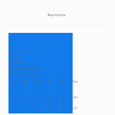
Εορτολόγιο
+
35
°
C
H:
+
36°
L:
+
25°
Καρδίτσα
Σάββατο, 08 Αύγουστος
Πρόγνωση για 7 μέρες
Κυρ
Δευ
Τρι
Τετ
Πεμ
Παρ
+
37°
+
38°
+
40°
+
41°
+
38°
+
36°
+
27°
+
25°
+
24°
+
24°
+
24°
+
22°