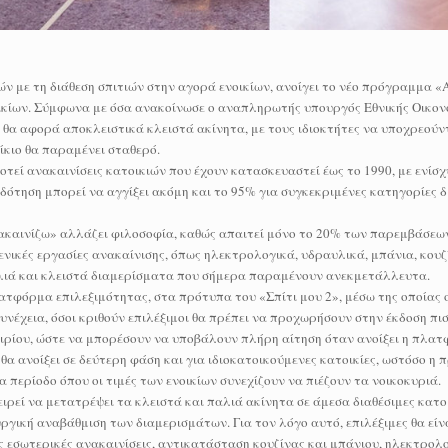
ών με τη διάθεση σπιτιών στην αγορά ενοικίων, ανοίγει το νέο πρόγραμμα «
οικίων. Σύμφωνα με όσα ανακοίνωσε ο αναπληρωτής υπουργός Εθνικής Οικον
α αφορά αποκλειστικά κλειστά ακίνητα, με τους ιδιοκτήτες να υποχρεούν
ίκιο θα παραμένει σταθερό.
τεί ανακαινίσεις κατοικιών που έχουν κατασκευαστεί έως το 1990, με ενίσ
ιδότηση μπορεί να αγγίξει ακόμη και το 95% για συγκεκριμένες κατηγορίες 
ακαινίζω» αλλάζει φιλοσοφία, καθώς απαιτεί μόνο το 20% των παρεμβάσεω
ενικές εργασίες ανακαίνισης, όπως ηλεκτρολογικά, υδραυλικά, μπάνια, κου
παλιά και κλειστά διαμερίσματα που σήμερα παραμένουν ανεκμετάλλευτα.
λατφόρμα επιλεξιμότητας, στα πρότυπα του «Σπίτι μου 2», μέσω της οποίας 
νέχεια, όσοι κριθούν επιλέξιμοι θα πρέπει να προχωρήσουν στην έκδοση πι
τιρίου, ώστε να μπορέσουν να υποβάλουν πλήρη αίτηση όταν ανοίξει η πλα
α ανοίξει σε δεύτερη φάση και για ιδιοκατοικούμενες κατοικίες, ωστόσο η
α περίοδο όπου οι τιμές των ενοικίων συνεχίζουν να πιέζουν τα νοικοκυριά.
ιρεί να μετατρέψει τα κλειστά και παλιά ακίνητα σε άμεσα διαθέσιμες κατοι
ργική αναβάθμιση των διαμερισμάτων. Για τον λόγο αυτό, επιλέξιμες θα είν
 εσωτερικές ανακαινίσεις, αντικατάσταση κουζίνας και μπάνιου, ηλεκτρολο