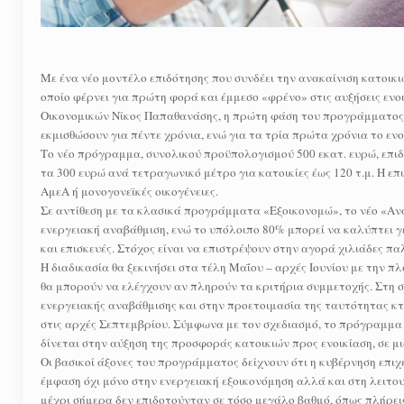
Με ένα νέο μοντέλο επιδότησης που συνδέει την ανακαίνιση κατοικι
οποίο φέρνει για πρώτη φορά και έμμεσο «φρένο» στις αυξήσεις εν
Οικονομικών Νίκος Παπαθανάσης, η πρώτη φάση του προγράμματος θ
εκμισθώσουν για πέντε χρόνια, ενώ για τα τρία πρώτα χρόνια το ενο
Το νέο πρόγραμμα, συνολικού προϋπολογισμού 500 εκατ. ευρώ, επιδο
τα 300 ευρώ ανά τετραγωνικό μέτρο για κατοικίες έως 120 τ.μ. Η επ
ΑμεΑ ή μονογονεϊκές οικογένειες.
Σε αντίθεση με τα κλασικά προγράμματα «Εξοικονομώ», το νέο «Αν
ενεργειακή αναβάθμιση, ενώ το υπόλοιπο 80% μπορεί να καλύπτει γ
και επισκευές. Στόχος είναι να επιστρέψουν στην αγορά χιλιάδες 
Η διαδικασία θα ξεκινήσει στα τέλη Μαΐου – αρχές Ιουνίου με την π
θα μπορούν να ελέγχουν αν πληρούν τα κριτήρια συμμετοχής. Στη συ
ενεργειακής αναβάθμισης και στην προετοιμασία της ταυτότητας κ
στις αρχές Σεπτεμβρίου. Σύμφωνα με τον σχεδιασμό, το πρόγραμμα θ
δίνεται στην αύξηση της προσφοράς κατοικιών προς ενοικίαση, σε μι
Οι βασικοί άξονες του προγράμματος δείχνουν ότι η κυβέρνηση επιχε
έμφαση όχι μόνο στην ενεργειακή εξοικονόμηση αλλά και στη λειτου
μέχρι σήμερα δεν επιδοτούνταν σε τόσο μεγάλο βαθμό, όπως πλήρεις