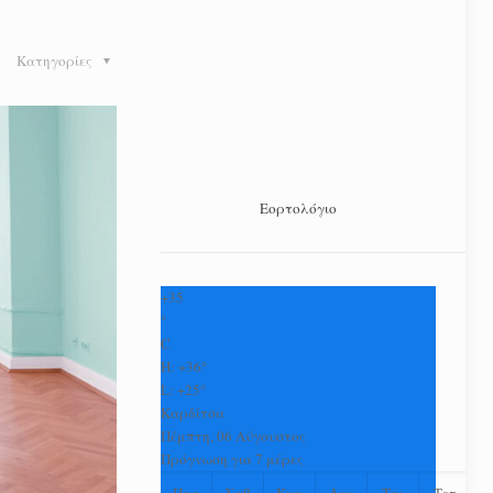
Κατηγορίες
Εορτολόγιο
+
35
°
C
H:
+
36°
L:
+
25°
Καρδίτσα
Πέμπτη, 06 Αύγουστος
Πρόγνωση για 7 μέρες
Παρ
Σαβ
Κυρ
Δευ
Τρι
Τετ