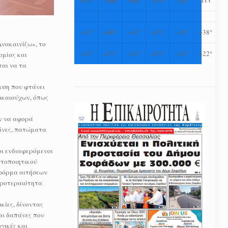
+
39°
+
40°
+
40°
+
37°
+
38°
+
38°
Ανακαινίζω», το
+
25°
+
27°
+
26°
+
25°
+
23°
+
22°
ομίας και
ται να τα
χυση που φτάνει
δικαιούχων, όπως
ν να αφορά
ζίνες, πατώματα
οι ενδιαφερόμενοι
στοποιητικού
τφόρμα αιτήσεων
 προτεραιότητα
κίες, δίνοντας
αι δαπάνες που
γικές και