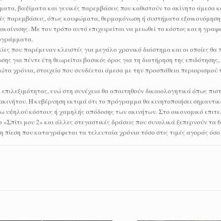
ατα, βαψίματα και γενικές παρεμβάσεις που καθιστούν το ακίνητο άμεσα κ
ές παρεμβάσεις, όπως κουφώματα, θερμομόνωση ή συστήματα εξοικονόμησης
καίνισης. Με τον τρόπο αυτό επιχειρείται να μειωθεί το κόστος και η γραφ
ρογράμματα.
ες που παρέμεναν κλειστές για μεγάλο χρονικό διάστημα και οι οποίες θα 
ης για πέντε έτη θεωρείται βασικός όρος για τη διατήρηση της επιδότησης, 
ρώτα χρόνια, στοιχείο που συνδέεται άμεσα με την προσπάθεια περιορισμού
 επιλεξιμότητας, ενώ στη συνέχεια θα απαιτηθούν δικαιολογητικά όπως πισ
 ακινήτου. Η κυβέρνηση εκτιμά ότι το πρόγραμμα θα κινητοποιήσει σημαντικ
ω υψηλού κόστους ή χαμηλής απόδοσης των ακινήτων. Στο οικονομικό επιτε
«Σπίτι μου 2» και άλλες στεγαστικές δράσεις που συνολικά ξεπερνούν τα 6,5
 η πίεση που καταγράφεται τα τελευταία χρόνια τόσο στις τιμές αγοράς όσο 