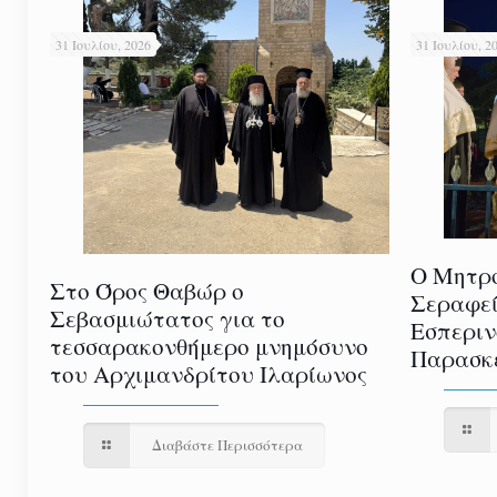
31 Ιουλίου, 2026
31 Ιουλίου, 2
Ο Μητρο
Στο Όρος Θαβώρ ο
Σεραφεί
Σεβασμιώτατος για το
Εσπεριν
τεσσαρακονθήμερο μνημόσυνο
Παρασκε
του Αρχιμανδρίτου Ιλαρίωνος
Διαβάστε Περισσότερα