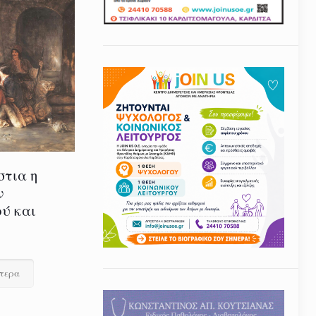
στια η
ν
ύ και
ότερα