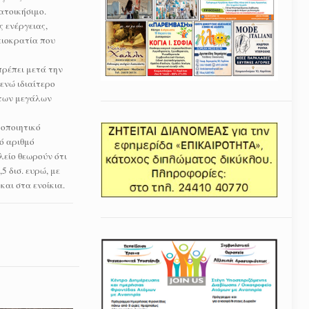
ατοικήσιμο.
 ενέργειας,
ειοκρατία που
πρέπει μετά την
ενώ ιδιαίτερο
 των μεγάλων
τοποιητικό
ό αριθμό
λείο θεωρούν ότι
 δισ. ευρώ, με
και στα ενοίκια.