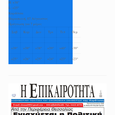
H:
+
38°
L:
+
25°
Καρδίτσα
Παρασκευή, 07 Αύγουστος
Πρόγνωση για 7 μέρες
Σαβ
Κυρ
Δευ
Τρι
Τετ
Πεμ
+
39°
+
39°
+
38°
+
39°
+
40°
+
39°
+
25°
+
26°
+
25°
+
24°
+
23°
+
23°