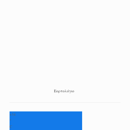
Εορτολόγιο
+
34
°
C