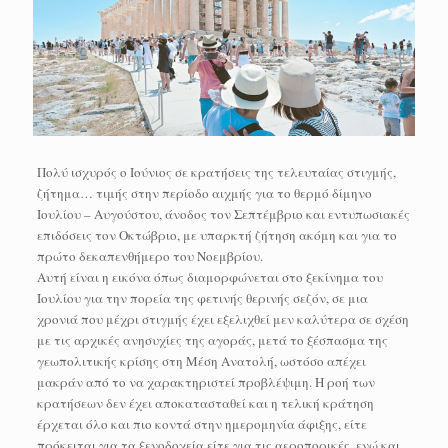
Πολύ ισχυρός ο Ιούνιος σε κρατήσεις της τελευταίας στιγμής,
ζήτημα… τιμής στην περίοδο αιχμής για το θερμό δίμηνο
Ιουλίου – Αυγούστου, άνοδος τον Σεπτέμβριο και εντυπωσιακές
επιδόσεις τον Οκτώβριο, με υπαρκτή ζήτηση ακόμη και για το
πρώτο δεκαπενθήμερο του Νοεμβρίου.
Aυτή είναι η εικόνα όπως διαμορφώνεται στο ξεκίνημα του
Ιουλίου για την πορεία της φετινής θερινής σεζόν, σε μια
χρονιά που μέχρι στιγμής έχει εξελιχθεί μεν καλύτερα σε σχέση
με τις αρχικές ανησυχίες της αγοράς, μετά το ξέσπασμα της
γεωπολιτικής κρίσης στη Μέση Ανατολή, ωστόσο απέχει
μακράν από το να χαρακτηριστεί προβλέψιμη. Η ροή των
κρατήσεων δεν έχει αποκατασταθεί και η τελική κράτηση
έρχεται όλο και πιο κοντά στην ημερομηνία άφιξης, είτε
πρόκειται για τα ξενοδοχεία είτε για τις αεροπορικές, ενώ και