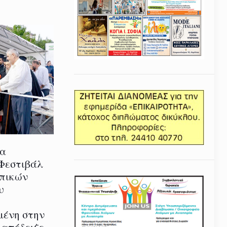
ία
 Φεστιβάλ
οπικών
υ
μένη στην
 απέδειξε