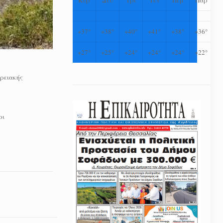
+
37°
+
38°
+
40°
+
41°
+
38°
+
36°
+
27°
+
25°
+
24°
+
24°
+
24°
+
22°
ερειακής
ρι