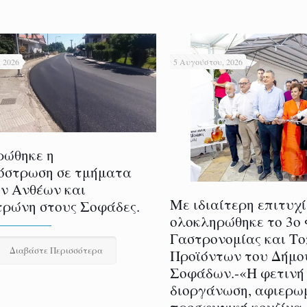
 2026
5 Αυγούστου, 2026
ρώθηκε η
όστρωση σε τμήματα
ν Ανθέων και
Με ιδιαίτερη επιτυχ
ρώνη στους Σοφάδες.
ολοκληρώθηκε το 3ο
Γαστρονομίας και Τ
Διαβάστε Περισσότερα
Προϊόντων του Δήμο
Σοφάδων.-«Η φετινή
διοργάνωση, αφιερω
προσφυγική κουζίνα,