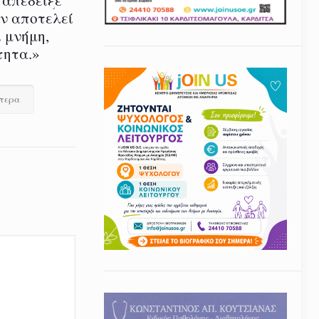
εν αποτελεί
 μνήμη,
τητα.»
ότερα