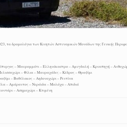
 2023, τα δρομολόγια των Κινητών Αστυνομικών Μονάδων της Γενικής Περιφ
λληνόπυργος – Μαυρομμάτι – Ελληνόκαστρο – Αμυγδαλή – Κρυοπηγή – Ανθοχώ
– Μελισσοχώρι – Φίλια – Μαυραχάδες – Κέδρος – Θραψίμι
Θραψίμι – Βαθύλακος – Αηδονοχώρι – Ρεντίνα
χούλα – Αμάραντος – Νεράιδα – Μολόχα – Απιδιά
Λεοντάρι – Ασημοχώρι – Κτιμένη