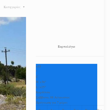
Κατηγορίες
Εορτολόγιο
+
35
°
C
H:
+
36°
L:
+
25°
Καρδίτσα
Σάββατο, 08 Αύγουστος
Πρόγνωση για 7 μέρες
Κυρ
Δευ
Τρι
Τετ
Πεμ
Παρ