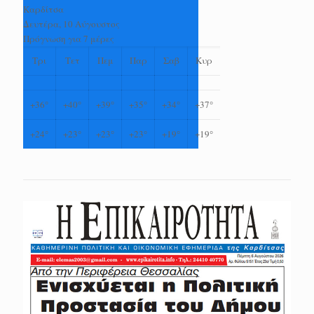
Καρδίτσα
Δευτέρα, 10 Αύγουστος
Πρόγνωση για 7 μέρες
Τρι
Τετ
Πεμ
Παρ
Σαβ
Κυρ
+
36°
+
40°
+
39°
+
35°
+
34°
+
37°
+
24°
+
23°
+
23°
+
23°
+
19°
+
19°