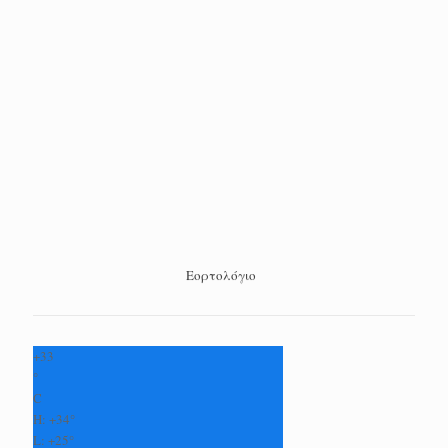
Εορτολόγιο
+
33
°
C
H:
+
34°
L:
+
25°