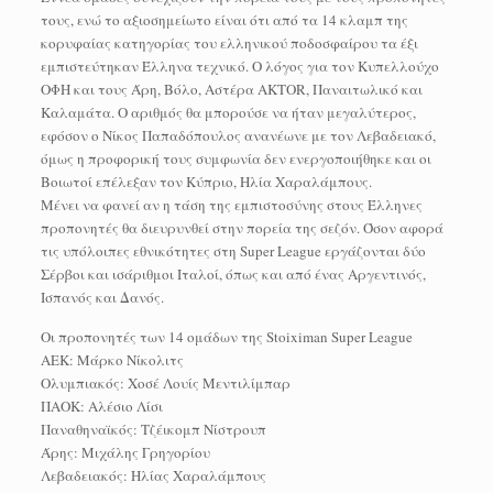
τους, ενώ το αξιοσημείωτο είναι ότι από τα 14 κλαμπ της
κορυφαίας κατηγορίας του ελληνικού ποδοσφαίρου τα έξι
εμπιστεύτηκαν Έλληνα τεχνικό. Ο λόγος για τον Κυπελλούχο
ΟΦΗ και τους Άρη, Βόλο, Αστέρα AKTOR, Παναιτωλικό και
Καλαμάτα. Ο αριθμός θα μπορούσε να ήταν μεγαλύτερος,
εφόσον ο Νίκος Παπαδόπουλος ανανέωνε με τον Λεβαδειακό,
όμως η προφορική τους συμφωνία δεν ενεργοποιήθηκε και οι
Βοιωτοί επέλεξαν τον Κύπριο, Ηλία Χαραλάμπους.
Μένει να φανεί αν η τάση της εμπιστοσύνης στους Έλληνες
προπονητές θα διευρυνθεί στην πορεία της σεζόν. Όσον αφορά
τις υπόλοιπες εθνικότητες στη Super League εργάζονται δύο
Σέρβοι και ισάριθμοι Ιταλοί, όπως και από ένας Αργεντινός,
Ισπανός και Δανός.
Οι προπονητές των 14 ομάδων της Stoiximan Super League
ΑΕΚ: Μάρκο Νίκολιτς
Ολυμπιακός: Χοσέ Λουίς Μεντιλίμπαρ
ΠΑΟΚ: Αλέσιο Λίσι
Παναθηναϊκός: Τζέικομπ Νίστρουπ
Άρης: Μιχάλης Γρηγορίου
Λεβαδειακός: Ηλίας Χαραλάμπους