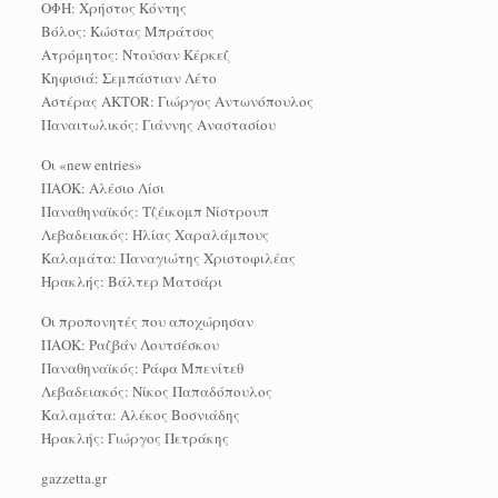
ΟΦΗ: Χρήστος Κόντης
Βόλος: Κώστας Μπράτσος
Ατρόμητος: Ντούσαν Κέρκεζ
Kηφισιά: Σεμπάστιαν Λέτο
Αστέρας AKTOR: Γιώργος Αντωνόπουλος
Παναιτωλικός: Γιάννης Αναστασίου
Οι «new entries»
ΠΑΟΚ: Αλέσιο Λίσι
Παναθηναϊκός: Τζέικομπ Νίστρουπ
Λεβαδειακός: Ηλίας Χαραλάμπους
Καλαμάτα: Παναγιώτης Χριστοφιλέας
Ηρακλής: Βάλτερ Ματσάρι
Οι προπονητές που αποχώρησαν
ΠΑΟΚ: Ραζβάν Λουτσέσκου
Παναθηναϊκός: Ράφα Μπενίτεθ
Λεβαδειακός: Νίκος Παπαδόπουλος
Καλαμάτα: Αλέκος Βοσνιάδης
Ηρακλής: Γιώργος Πετράκης
gazzetta.gr