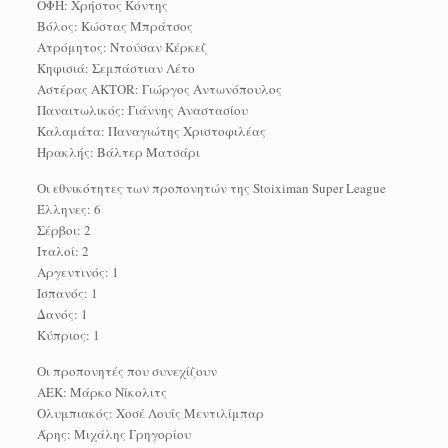
ΟΦΗ: Χρήστος Κόντης
Βόλος: Κώστας Μπράτσος
Ατρόμητος: Ντούσαν Κέρκεζ
Kηφισιά: Σεμπάστιαν Λέτο
Αστέρας AKTOR: Γιώργος Αντωνόπουλος
Παναιτωλικός: Γιάννης Αναστασίου
Καλαμάτα: Παναγιώτης Χριστοφιλέας
Ηρακλής: Βάλτερ Ματσάρι
Οι εθνικότητες των προπονητών της Stoiximan Super League
Έλληνες: 6
Σέρβοι: 2
Ιταλοί: 2
Αργεντινός: 1
Ισπανός: 1
Δανός: 1
Κύπριος: 1
Οι προπονητές που συνεχίζουν
ΑΕΚ: Μάρκο Νίκολιτς
Ολυμπιακός: Χοσέ Λουίς Μεντιλίμπαρ
Άρης: Μιχάλης Γρηγορίου