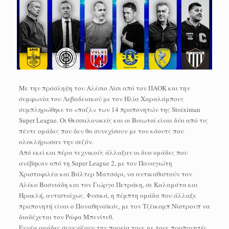
Με την πρόσληψη του Αλέσιο Λίσι από τον ΠΑΟΚ και την
συμφωνία του Λεβαδειακού με τον Ηλία Χαραλάμπους
συμπληρώθηκε το «παζλ» των 14 προπονητών της Stoiximan
Super League. Οι Θεσσαλονικείς και οι Βοιωτοί είναι δύο από τις
πέντε ομάδες που δεν θα συνεχίσουν με τον κόουτς που
ολοκλήρωσαν την σεζόν.
Από εκεί και πέρα τεχνικούς άλλαξαν οι δυο ομάδες που
ανέβηκαν από τη Super League 2, με τον Παναγιώτη
Χριστοφιλέα και Βάλτερ Ματσάρι, να αντικαθιστούν τον
Αλέκο Βοσνιάδη και τον Γιώργο Πετράκη, σε Καλαμάτα και
Ηρακλή, αντιστοίχως. Φυσικά, η πέμπτη ομάδα που άλλαξε
προπονητή είναι ο Παναθηναϊκός, με τον Τζέικομπ Νίστρουπ να
διαδέχεται τον Ράφα Μπενίτεθ.
Εννέα ομάδες συνεχίζουν την πορεία τους με τους προπονητές