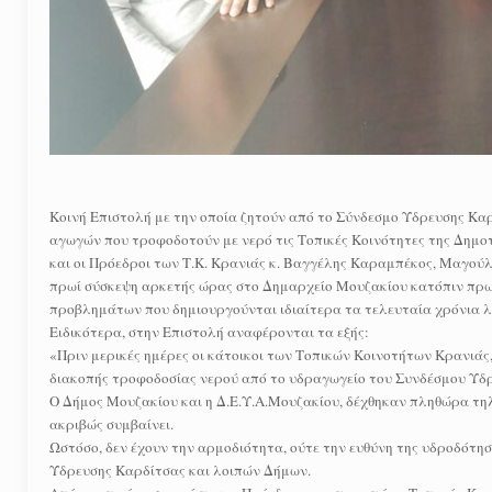
Κοινή Επιστολή με την οποία ζητούν από το Σύνδεσμο Ύδρευσης Κα
αγωγών που τροφοδοτούν με νερό τις Τοπικές Κοινότητες της Δημο
και οι Πρόεδροι των Τ.Κ. Κρανιάς κ. Βαγγέλης Καραμπέκος, Μαγούλ
πρωί σύσκεψη αρκετής ώρας στο Δημαρχείο Μουζακίου κατόπιν πρω
προβλημάτων που δημιουργούνται ιδιαίτερα τα τελευταία χρόνια λ
Ειδικότερα, στην Επιστολή αναφέρονται τα εξής:
«Πριν μερικές ημέρες οι κάτοικοι των Τοπικών Κοινοτήτων Κρανιά
διακοπής τροφοδοσίας νερού από το υδραγωγείο του Συνδέσμου Ύδ
Ο Δήμος Μουζακίου και η Δ.Ε.Υ.Α.Μουζακίου, δέχθηκαν πληθώρα τη
ακριβώς συμβαίνει.
Ωστόσο, δεν έχουν την αρμοδιότητα, ούτε την ευθύνη της υδροδότη
Ύδρευσης Καρδίτσας και λοιπών Δήμων.