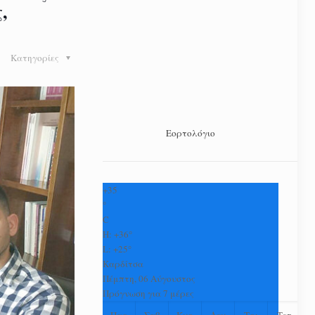
,
Κατηγορίες
Εορτολόγιο
+
35
°
C
H:
+
36°
L:
+
25°
Καρδίτσα
Πέμπτη, 06 Αύγουστος
Πρόγνωση για 7 μέρες
Παρ
Σαβ
Κυρ
Δευ
Τρι
Τετ