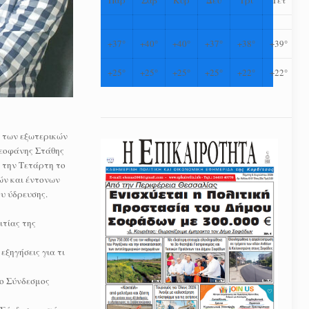
+
37°
+
40°
+
40°
+
37°
+
38°
+
39°
+
25°
+
25°
+
25°
+
25°
+
22°
+
22°
ς των εξωτερικών
Θεοφάνης Στάθης
 την Τετάρτη το
ών και έντονων
υ ύδρευσης.
ιτίας της
ξηγήσεις για τι
 ο Σύνδεσμος