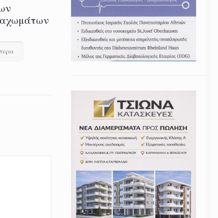
ων
ναχωμάτων
ότερα