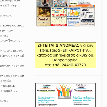
 Σύνδεσμο από
οτική Ενότητα
.
οί αγωγοί
αι εκσυγχρονισμό
ότηση των
τή την
όμενων Τοπικών
υλίες από μέρους
η έργου για ολική
ρανέας, το οποίο
ιφυλασσόμαστε επί
α υγεία.
οκληρωμένη
ς ή αρμόδιων
αι του