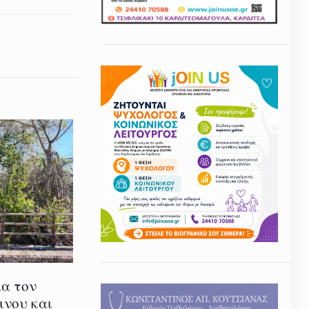
ια τον
ινου και