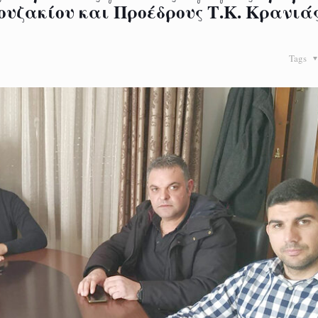
ουζακίου και Προέδρους Τ.Κ. Κρανιάς
Tags