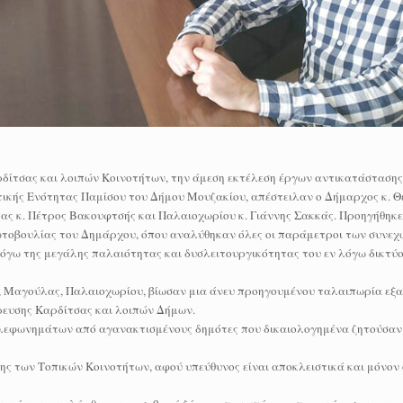
ρδίτσας και λοιπών Κοινοτήτων, την άμεση εκτέλεση έργων αντικατάσταση
τικής Ενότητας Παμίσου του Δήμου Μουζακίου, απέστειλαν ο Δήμαρχος κ. 
ας κ. Πέτρος Βακουφτσής και Παλαιοχωρίου κ. Γιάννης Σακκάς. Προηγήθηκε
τοβουλίας του Δημάρχου, όπου αναλύθηκαν όλες οι παράμετροι των συνεχ
όγω της μεγάλης παλαιότητας και δυσλειτουργικότητας του εν λόγω δικτύο
ς, Μαγούλας, Παλαιοχωρίου, βίωσαν μια άνευ προηγουμένου ταλαιπωρία εξα
ρευσης Καρδίτσας και λοιπών Δήμων.
λεφωνημάτων από αγανακτισμένους δημότες που δικαιολογημένα ζητούσαν ε
σης των Τοπικών Κοινοτήτων, αφού υπεύθυνος είναι αποκλειστικά και μόνον