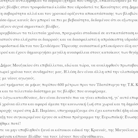
νοτήτων αντιλήφθηκαν το σοβαρό ζήτημα που υπήρχε, επικοινώνησαν με το
ρές βλάβες στον τροφοδοτικό κλάδο που υδροδοτεί τις Κοινότητες στη Δημ
, τη σοβαρότητα αλλά και τον χρονικό ορίζοντα αποκατάστασης των βλαβών
σο όμως κανείς δεν μπορεί να πει με βεβαιότητα, δεδομένου ότι οι εξωτερικ
ιάζουν συχνά σημαντικές βλάβες.
παρεμβάσεων τα τελευταία χρόνια, προχωράει σταδιακά σε αντικατάσταση κ
ριστούν στο ελάχιστο οι διαρροές και να διασφαλιστεί η απρόσκοπτη υδροδ
ροφοδοτικά δίκτυα του Συνδέσμου Ύδρευσης ουσιαστικά μπλοκάρουν όλη αυ
νερού και έχουν δημιουργήσει μεγάλη ανασφάλεια στους κατοίκους των θιγ
ς Δήμος Μουζακίου ότι επιβάλλεται, εδώ και τώρα, να αναληφθούν πρωτοβο
πωρεί χρόνια τους συνδημότες μας. Η λύση δεν είναι άλλη από την υλοποίησ
 με νέους αγωγούς.
κού τμήματος σε μήκος περίπου 600 μέτρων πριν τον Υδατόπυργο της Τ.Κ. Κ
α και το τελευταίο διάστημα με τις βλάβες που αναφέραμε.
λόγω κατευθύνσεις, δεν είναι δυνατόν πια να γίνει αποδεκτή, γι’ αυτό επ
 χρόνια άλυτο και αφορά άμεσα την κοινωνική ζωή στα χωριά και τη δημόσι
ροχής νερού στη Δ.Ε. Παμίσου, υπογραμμίζουμε ότι έχει κατατεθεί ήδη ολ
αξη του συγκεκριμένου έργου σε κάποιο πρόγραμμα της Ευρωπαϊκής Ένωση
ήθηκε ποτέ!
τε να μην υποβληθούν ξανά οι κάτοικοι ειδικά της Κρανιάς, της Μαγούλας κ
άνιση κάποιας βλάβης για τους λόγους που εξηγήθηκαν».