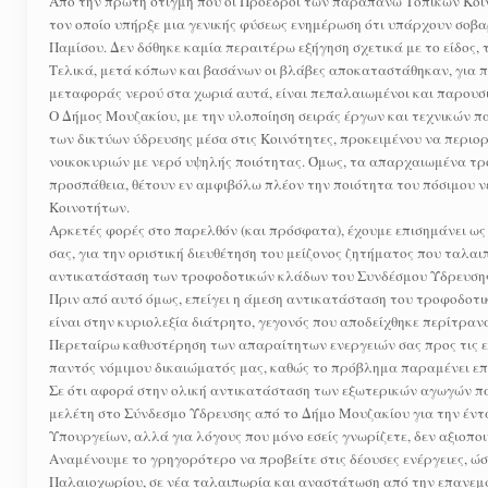
Από την πρώτη στιγμή που οι Πρόεδροι των παραπάνω Τοπικών Κοι
τον οποίο υπήρξε μια γενικής φύσεως ενημέρωση ότι υπάρχουν σοβα
Παμίσου. Δεν δόθηκε καμία περαιτέρω εξήγηση σχετικά με το είδος
Τελικά, μετά κόπων και βασάνων οι βλάβες αποκαταστάθηκαν, για πό
μεταφοράς νερού στα χωριά αυτά, είναι πεπαλαιωμένοι και παρουσ
Ο Δήμος Μουζακίου, με την υλοποίηση σειράς έργων και τεχνικών 
των δικτύων ύδρευσης μέσα στις Κοινότητες, προκειμένου να περιο
νοικοκυριών με νερό υψηλής ποιότητας. Όμως, τα απαρχαιωμένα τ
προσπάθεια, θέτουν εν αμφιβόλω πλέον την ποιότητα του πόσιμου 
Κοινοτήτων.
Αρκετές φορές στο παρελθόν (και πρόσφατα), έχουμε επισημάνει ω
σας, για την οριστική διευθέτηση του μείζονος ζητήματος που ταλαι
αντικατάσταση των τροφοδοτικών κλάδων του Συνδέσμου Ύδρευσης
Πριν από αυτό όμως, επείγει η άμεση αντικατάσταση του τροφοδοτι
είναι στην κυριολεξία διάτρητο, γεγονός που αποδείχθηκε περίτραν
Περεταίρω καθυστέρηση των απαραίτητων ενεργειών σας προς τις εν 
παντός νόμιμου δικαιώματός μας, καθώς το πρόβλημα παραμένει επί
Σε ότι αφορά στην ολική αντικατάσταση των εξωτερικών αγωγών πα
μελέτη στο Σύνδεσμο Ύδρευσης από το Δήμο Μουζακίου για την έντ
Υπουργείων, αλλά για λόγους που μόνο εσείς γνωρίζετε, δεν αξιοποι
Αναμένουμε το γρηγορότερο να προβείτε στις δέουσες ενέργειες, ώσ
Παλαιοχωρίου, σε νέα ταλαιπωρία και αναστάτωση από την επανεμφ