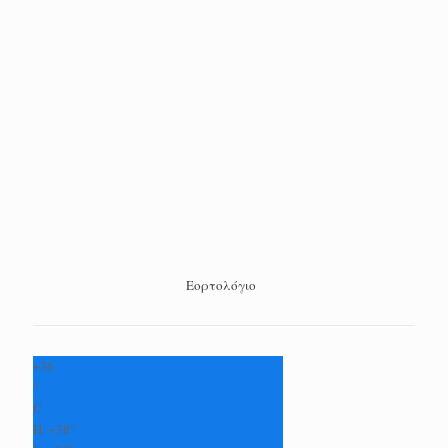
Εορτολόγιο
+
36
°
C
H:
+
38°