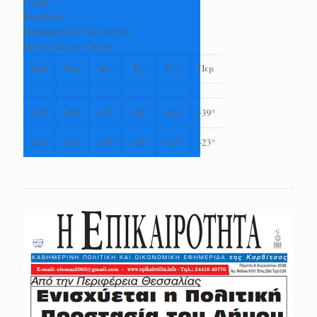
L:
+
25°
Καρδίτσα
Παρασκευή, 07 Αύγουστος
Πρόγνωση για 7 μέρες
Σαβ
Κυρ
Δευ
Τρι
Τετ
Πεμ
+
39°
+
40°
+
37°
+
39°
+
40°
+
39°
+
26°
+
26°
+
25°
+
23°
+
23°
+
23°