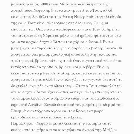
μούμιες ηλικίας 3000 ετών. Με αυτοκρατορική εντολή, η
πριγκίπισσα Νέφερ πρέπει να παντρευτεί τον Τουτ, αλλά
κανείς τους δεν θέλει να το κάνει: η Νέφερ ποθεί την ελευθερία
της και ο Τουτ είναι αλλεργικός στη δέσμευση. Όμως, οι
επιθυμίες των Θεών είναι αναπόφευκτες και ο Τουτ θα πρέπει
να παντρευτεί τη Νέφερ σε μόλις επτά ημέρες, φέρνοντας στο
γάμο το αρχαίο δαχτυλίδι που του χάρισε ο Φαραώ. Εν τω
μεταξύ, στην επιφάνεια της γης, ο Λόρδος Σιλβέστερ Κάρναμπι
πραγματοποιεί μια αρχαιολογική αποστολή στην οποία, για
πρώτη φορά, βρίσκει κάτι σχετικό: έναν αιγυπτιακό τάφο όπου
εκτός από πολλά τρόπαια, βρίσκει και μια βέρα. Είναι η
ευκαιρία του να μείνει στην ιστορία, και να κάνει το όνειρό του
πραγματικότητα, αλλά δεν υπολογίζει στο γεγονός ότι αυτό το
δαχτυλίδι έχει ήδη έναν ιδιοκτήτη… Όταν ο Τουτ ανακαλύπτει
ότι το δαχτυλίδι του έχει κλαπεί, δεν έχει άλλη επιλογή από το
να σκαρφαλώσει στον ανθρώπινο κόσμο και να διεισδύσει στο
σημερινό Λονδίνο. Συνοδεύεται από τον μικρότερο αδερφό του
Σέκεμ, ένα οκτάχρονο αγόρι και τον Κροκ, ένα μωρό
κροκόδειλο και το κατοικίδιο του Σέκεμ.
Παράλληλα η Νέφερ εκμεταλλεύεται την ευκαιρία να το
σκάσει από το γάμο και να κυνηγήσει τα όνειρά της. Μαζί, οι