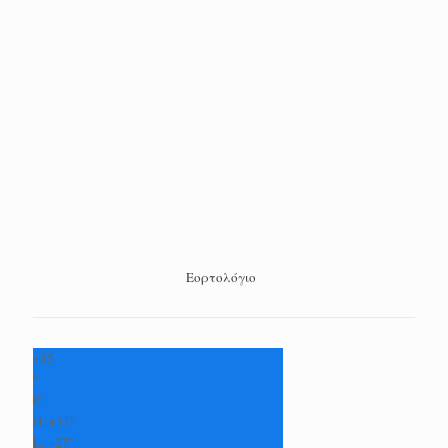
Εορτολόγιο
+
35
°
C
H:
+
37°
L:
+
27°