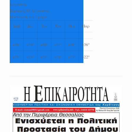
Καρδίτσα
Κυριακή, 09 Αύγουστος
Πρόγνωση για 7 μέρες
Σαβ
Δευ
Τρι
Τετ
Πεμ
Παρ
+
36°
+
38°
+
40°
+
41°
+
38°
+
36°
+
25°
+
25°
+
24°
+
24°
+
24°
+
22°