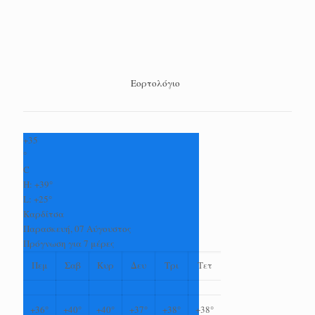
Εορτολόγιο
+
35
°
C
H:
+
39°
L:
+
25°
Καρδίτσα
Παρασκευή, 07 Αύγουστος
Πρόγνωση για 7 μέρες
Πεμ
Σαβ
Κυρ
Δευ
Τρι
Τετ
+
36°
+
40°
+
40°
+
37°
+
38°
+
38°