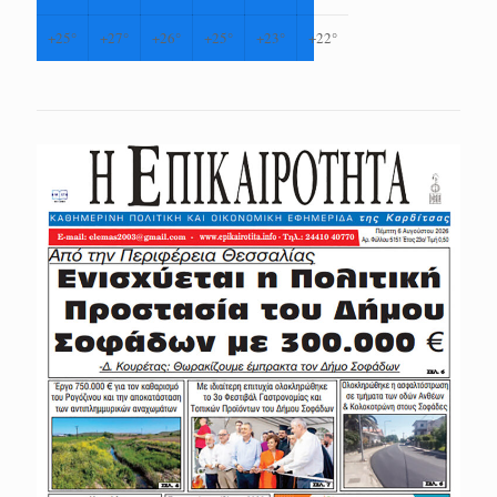
+
25°
+
27°
+
26°
+
25°
+
23°
+
22°