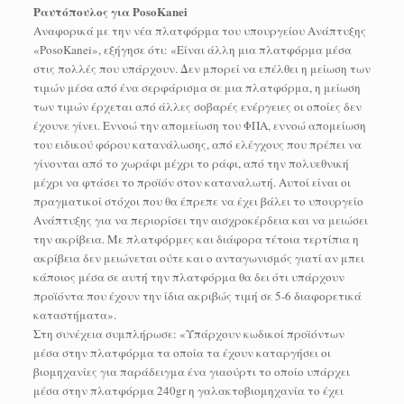
Ραυτόπουλος για PosoKanei
Αναφορικά με την νέα πλατφόρμα του υπουργείου Ανάπτυξης
«PosoKanei», εξήγησε ότι: «Είναι άλλη μια πλατφόρμα μέσα
στις πολλές που υπάρχουν. Δεν μπορεί να επέλθει η μείωση των
τιμών μέσα από ένα σερφάρισμα σε μια πλατφόρμα, η μείωση
των τιμών έρχεται από άλλες σοβαρές ενέργειες οι οποίες δεν
έχουνε γίνει. Εννοώ την απομείωση του ΦΠΑ, εννοώ απομείωση
του ειδικού φόρου κατανάλωσης, από ελέγχους που πρέπει να
γίνονται από το χωράφι μέχρι το ράφι, από την πολυεθνική
μέχρι να φτάσει το προϊόν στον καταναλωτή. Αυτοί είναι οι
πραγματικοί στόχοι που θα έπρεπε να έχει βάλει το υπουργείο
Ανάπτυξης για να περιορίσει την αισχροκέρδεια και να μειώσει
την ακρίβεια. Με πλατφόρμες και διάφορα τέτοια τερτίπια η
ακρίβεια δεν μειώνεται ούτε και ο ανταγωνισμός γιατί αν μπει
κάποιος μέσα σε αυτή την πλατφόρμα θα δει ότι υπάρχουν
προϊόντα που έχουν την ίδια ακριβώς τιμή σε 5-6 διαφορετικά
καταστήματα».
Στη συνέχεια συμπλήρωσε: «Υπάρχουν κωδικοί προϊόντων
μέσα στην πλατφόρμα τα οποία τα έχουν καταργήσει οι
βιομηχανίες για παράδειγμα ένα γιαούρτι το οποίο υπάρχει
μέσα στην πλατφόρμα 240gr η γαλακτοβιομηχανία το έχει