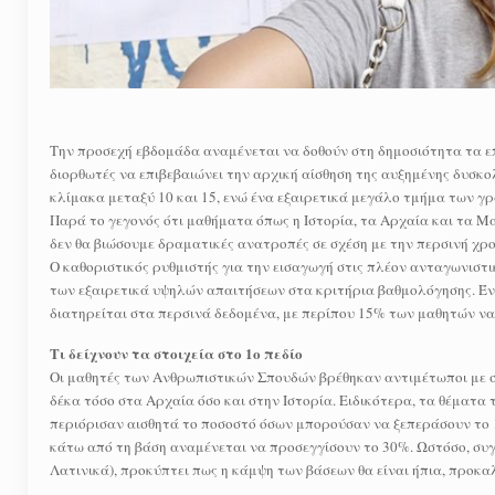
Την προσεχή εβδομάδα αναμένεται να δοθούν στη δημοσιότητα τα ε
διορθωτές να επιβεβαιώνει την αρχική αίσθηση της αυξημένης δυσκ
κλίμακα μεταξύ 10 και 15, ενώ ένα εξαιρετικά μεγάλο τμήμα των γ
Παρά το γεγονός ότι μαθήματα όπως η Ιστορία, τα Αρχαία και τα 
δεν θα βιώσουμε δραματικές ανατροπές σε σχέση με την περσινή χρ
Ο καθοριστικός ρυθμιστής για την εισαγωγή στις πλέον ανταγωνιστ
των εξαιρετικά υψηλών απαιτήσεων στα κριτήρια βαθμολόγησης. Έν
διατηρείται στα περσινά δεδομένα, με περίπου 15% των μαθητών να
Τι δείχνουν τα στοιχεία στο 1ο πεδίο
Οι μαθητές των Ανθρωπιστικών Σπουδών βρέθηκαν αντιμέτωποι με σ
δέκα τόσο στα Αρχαία όσο και στην Ιστορία. Ειδικότερα, τα θέματα 
περιόρισαν αισθητά το ποσοστό όσων μπορούσαν να ξεπεράσουν το 1
κάτω από τη βάση αναμένεται να προσεγγίσουν το 30%. Ωστόσο, συγ
Λατινικά), προκύπτει πως η κάμψη των βάσεων θα είναι ήπια, προκ