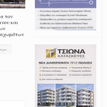
ια τον
ινου και
ων
ναχωμάτων
ότερα