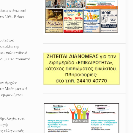
δόσεις κάτω από
το 30%. Βάσει
υ πεδίου
υσκολία της
ναι πολύ πιθανό
σι, με το ποσοστό
των Αρχών
 τα Μαθηματικά
υ εμφανίζεται
αθμολογία τους
μογής
υς ελληνικούς