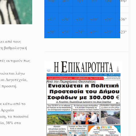
+
37°
+
38°
+
39°
+
40°
+
38°
+
36°
+
28°
+
24°
+
24°
+
24°
+
23°
+
23°
ει από τους
στη βαθμολογική
τές εκτιμούν πως
κνώνεται λόγω
αι Λογοτεχνία,
 προσιτή.
ε κάτω από το
α Αρχαία
αση, τα ποσοστά
ία, 38% στα