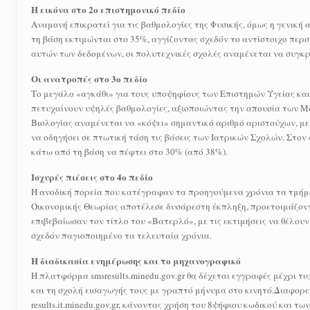
Η εικόνα στο 2ο επιστημονικό πεδίο
Αναμονή επικρατεί για τις βαθμολογίες της Φυσικής, όμως η γενική 
τη βάση εκτιμώνται στο 35%, αγγίζοντας σχεδόν το αντίστοιχο περσ
αυτών των δεδομένων, οι πολυτεχνικές σχολές αναμένεται να συγκ
Οι ανατροπές στο 3ο πεδίο
Το μεγάλο «αγκάθι» για τους υποψηφίους των Επιστημών Υγείας και
πετυχαίνουν υψηλές βαθμολογίες, αξιοποιώντας την απουσία των Μ
Βιολογίας αναμένεται να «κόψει» σημαντικό αριθμό αριστούχων, με
να οδηγήσει σε πτωτική τάση τις βάσεις των Ιατρικών Σχολών. Στον
κάτω από τη βάση να πέφτει στο 30% (από 38%).
Ισχυρές πιέσεις στο 4ο πεδίο
Η ανοδική πορεία που κατέγραφαν τα προηγούμενα χρόνια τα τμήμ
Οικονομικής Θεωρίας αποτέλεσε δυσάρεστη έκπληξη, προετοιμάζοντ
επιβεβαίωσαν τον τίτλο του «Βατερλό», με τις εκτιμήσεις να θέλο
σχεδόν παγιοποιημένο τα τελευταία χρόνια.
Η διαδικασία ενημέρωσης και το μηχανογραφικό
Η πλατφόρμα smsresults.minedu.gov.gr θα δέχεται εγγραφές μέχρι τ
και τη σχολή εισαγωγής τους με γραπτό μήνυμα στο κινητό.Διαφορε
results.it.minedu.gov.gr, κάνοντας χρήση του 8ψήφιου κωδικού και