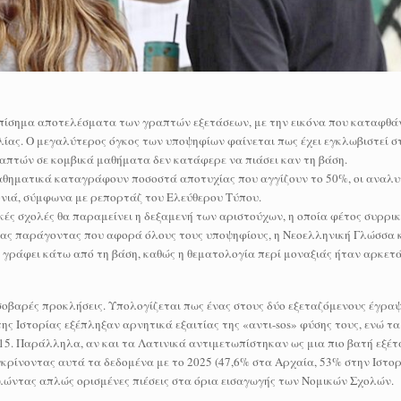
πίσημα αποτελέσματα των γραπτών εξετάσεων, με την εικόνα που καταφθάν
ολίας. Ο μεγαλύτερος όγκος των υποψηφίων φαίνεται πως έχει εγκλωβιστεί 
ραπτών σε κομβικά μαθήματα δεν κατάφερε να πιάσει καν τη βάση.
Μαθηματικά καταγράφουν ποσοστά αποτυχίας που αγγίζουν το 50%, οι αναλυ
ονιά, σύμφωνα με ρεπορτάζ του Ελεύθερου Τύπου.
ικές σχολές θα παραμείνει η δεξαμενή των αριστούχων, η οποία φέτος συρρι
ας παράγοντας που αφορά όλους τους υποψηφίους, η Νεοελληνική Γλώσσα κ
 γράφει κάτω από τη βάση, καθώς η θεματολογία περί μοναξιάς ήταν αρκετά
οβαρές προκλήσεις. Υπολογίζεται πως ένας στους δύο εξεταζόμενους έγραψ
της Ιστορίας εξέπληξαν αρνητικά εξαιτίας της «αντι-sos» φύσης τους, ενώ τ
5. Παράλληλα, αν και τα Λατινικά αντιμετωπίστηκαν ως μια πιο βατή εξέτ
κρίνοντας αυτά τα δεδομένα με το 2025 (47,6% στα Αρχαία, 53% στην Ιστορ
αλώντας απλώς ορισμένες πιέσεις στα όρια εισαγωγής των Νομικών Σχολών.