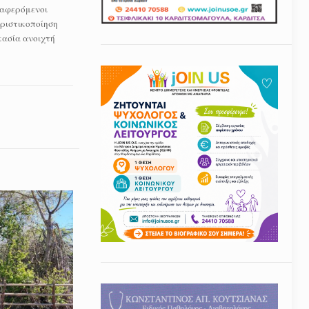
ιαφερόμενοι
οριστικοποίηση
κασία ανοιχτή