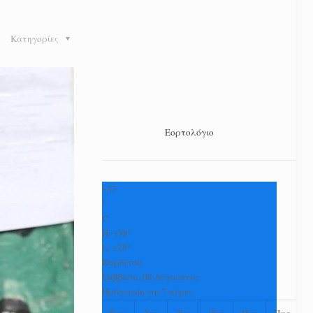
Κατηγορίες
Εορτολόγιο
+
37
°
C
H:
+
38°
L:
+
25°
Καρδίτσα
Σάββατο, 08 Αύγουστος
Πρόγνωση για 7 μέρες
Κυρ
Δευ
Τρι
Τετ
Πεμ
Παρ