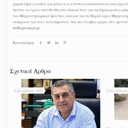
χαρακτήρες), καθώς και μέσω των έντυπων καταστάσεων στα σχολεία
πρέπει να έχουν απευθυνθεί στο Λύκειό τους για τη δημιουργία κωδι
του Μηχανογραφικού Δελτίου, όσο και για το Παράλληλο Μηχανογρα
ακόμη και για τους τελειόφοιτους που δεν έλαβαν μέρος στις φετινές
huffingtonpost.gr
Κοινοποίηση
Σχετικά Άρθρα
5 Αυγούστου, 2026
5 Αυγούστου,