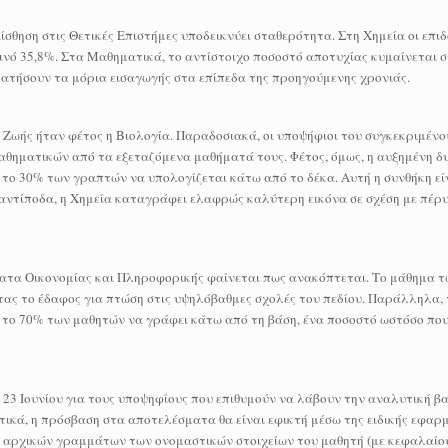
αίσθηση στις Θετικές Επιστήμες υποδεικνύει σταθερότητα. Στη Χημεία οι επι
ινό 35,8%. Στα Μαθηματικά, το αντίστοιχο ποσοστό αποτυχίας κυμαίνεται σ
ρατήσουν τα μόρια εισαγωγής στα επίπεδα της προηγούμενης χρονιάς.
 Ζωής ήταν φέτος η Βιολογία. Παραδοσιακά, οι υποψήφιοι του συγκεκριμένο
αθηματικών από τα εξεταζόμενα μαθήματά τους. Φέτος, όμως, η αυξημένη δ
 το 30% των γραπτών να υπολογίζεται κάτω από το δέκα. Αυτή η συνθήκη εί
 αντίποδα, η Χημεία καταγράφει ελαφρώς καλύτερη εικόνα σε σχέση με πέρυ
ατα Οικονομίας και Πληροφορικής φαίνεται πως ανακόπτεται. Το μάθημα 
ας το έδαφος για πτώση στις υψηλόβαθμες σχολές του πεδίου. Παράλληλα,
υν το 70% των μαθητών να γράφει κάτω από τη βάση, ένα ποσοστό ωστόσο πο
ις 23 Ιουνίου για τους υποψηφίους που επιθυμούν να λάβουν την αναλυτική β
τικά, η πρόσβαση στα αποτελέσματα θα είναι εφικτή μέσω της ειδικής εφαρ
 των αρχικών γραμμάτων των ονομαστικών στοιχείων του μαθητή (με κεφαλαίο