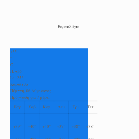
Εορτολόγιο
+
35
°
C
H:
+
36°
L:
+
25°
Καρδίτσα
Πέμπτη, 06 Αύγουστος
Πρόγνωση για 7 μέρες
Παρ
Σαβ
Κυρ
Δευ
Τρι
Τετ
+
39°
+
40°
+
40°
+
37°
+
38°
+
38°