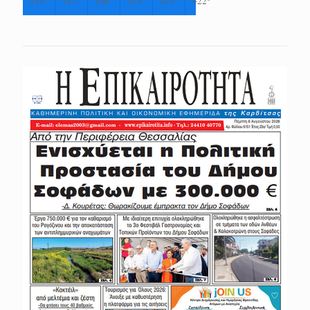
+
25°
+
27°
+
26°
+
25°
+
23°
+
22°