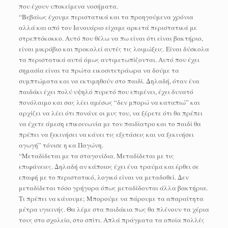
που έχουν υποκείμενα νοσήματα.
“Βεβαίως έχουμε περιστατικά και τα προηγούμενα χρόνια
αλλά και από τον Ιανουάριο είχαμε αρκετά περιστατικά με
στρεπτόκοκκο. Αυτό που θέλω να πω είναι ότι είναι βακτήριο,
είναι μικρόβιο και προκαλεί αυτές τις λοιμώξεις. Είναι δύσκολα
τα περιστατικά αυτά όμως αντιμετωπίζονται. Αυτό που έχει
σημασία είναι τα πρώτα εικοσιτετράωρα να δούμε τα
συμπτώματα και να εκτιμηθούν στο παιδί. Δηλαδή, όταν ένα
παιδάκι έχει πολύ υψηλό πυρετό που επιμένει, έχει δυνατό
πονόλαιμο και σας λέει αμέσως “δεν μπορώ να καταπιώ” και
αρχίζει να λέει ότι πονάνε οι μυς του, να ξέρετε ότι θα πρέπει
να έχετε άμεση επικοινωνία με τον παιδίατρο και το παιδί θα
πρέπει να ξεκινήσει να κάνει τις εξετάσεις και να ξεκινήσει
αγωγή” τόνισε η κα Παγώνη.
“Μεταδίδεται με τα σταγονίδια. Μεταδίδεται με τις
επιφάνειες. Δηλαδή αν κάποιος έχει ένα τραύμα και έρθει σε
επαφή με το περιστατικό, λογικό είναι να μεταδοθεί. Δεν
μεταδίδεται τόσο γρήγορα όπως μεταδίδονται άλλα βακτήρια.
Τι πρέπει να κάνουμε; Μπορούμε να πάρουμε τα απαραίτητα
μέτρα υγιεινής. Θα λέμε στα παιδάκια πως θα πλένουν τα χέρια
τους στο σχολείο, στο σπίτι. Απλά πράγματα τα οποία πολλές