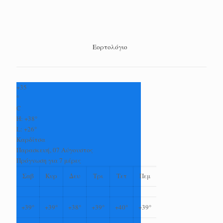
Εορτολόγιο
+
35
°
C
H:
+
38°
L:
+
26°
Καρδίτσα
Παρασκευή, 07 Αύγουστος
Πρόγνωση για 7 μέρες
Σαβ
Κυρ
Δευ
Τρι
Τετ
Πεμ
+
39°
+
39°
+
38°
+
39°
+
40°
+
39°