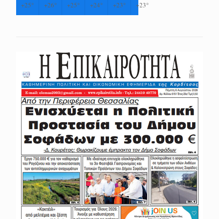
+
25°
+
26°
+
25°
+
24°
+
23°
+
23°