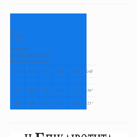
+
37
°
C
H:
+
38°
L:
+
27°
Καρδίτσα
Κυριακή, 09 Αύγουστος
Πρόγνωση για 7 μέρες
Δευ
Τρι
Τετ
Πεμ
Παρ
Σαβ
+
35°
+
39°
+
40°
+
39°
+
37°
+
36°
+
24°
+
24°
+
24°
+
24°
+
23°
+
21°