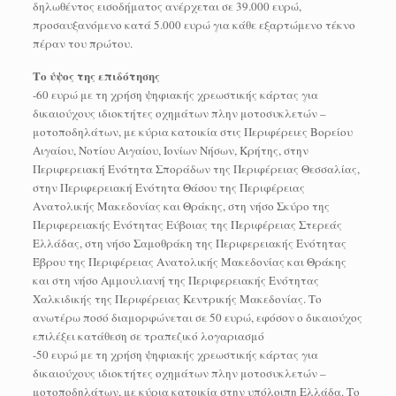
δηλωθέντος εισοδήματος ανέρχεται σε 39.000 ευρώ,
προσαυξανόμενο κατά 5.000 ευρώ για κάθε εξαρτώμενο τέκνο
πέραν του πρώτου.
Το ύψος της επιδότησης
-60 ευρώ με τη χρήση ψηφιακής χρεωστικής κάρτας για
δικαιούχους ιδιοκτήτες οχημάτων πλην μοτοσυκλετών –
μοτοποδηλάτων, με κύρια κατοικία στις Περιφέρειες Βορείου
Αιγαίου, Νοτίου Αιγαίου, Ιονίων Νήσων, Κρήτης, στην
Περιφερειακή Ενότητα Σποράδων της Περιφέρειας Θεσσαλίας,
στην Περιφερειακή Ενότητα Θάσου της Περιφέρειας
Ανατολικής Μακεδονίας και Θράκης, στη νήσο Σκύρο της
Περιφερειακής Ενότητας Εύβοιας της Περιφέρειας Στερεάς
Ελλάδας, στη νήσο Σαμοθράκη της Περιφερειακής Ενότητας
Έβρου της Περιφέρειας Ανατολικής Μακεδονίας και Θράκης
και στη νήσο Αμμουλιανή της Περιφερειακής Ενότητας
Χαλκιδικής της Περιφέρειας Κεντρικής Μακεδονίας. Το
ανωτέρω ποσό διαμορφώνεται σε 50 ευρώ, εφόσον ο δικαιούχος
επιλέξει κατάθεση σε τραπεζικό λογαριασμό
-50 ευρώ με τη χρήση ψηφιακής χρεωστικής κάρτας για
δικαιούχους ιδιοκτήτες οχημάτων πλην μοτοσυκλετών –
μοτοποδηλάτων, με κύρια κατοικία στην υπόλοιπη Ελλάδα. Το