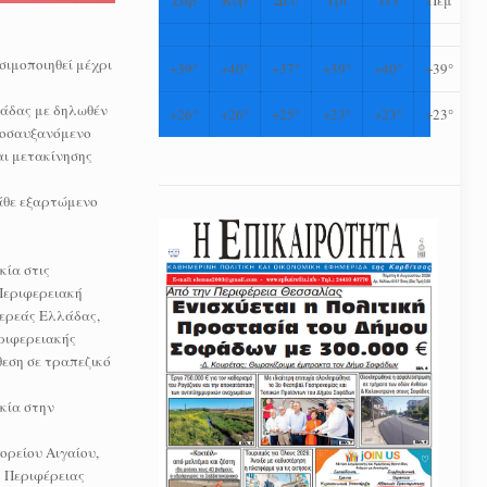
σιμοποιηθεί μέχρι
+
39°
+
40°
+
37°
+
39°
+
40°
+
39°
λάδας με δηλωθέν
+
26°
+
26°
+
25°
+
23°
+
23°
+
23°
προσαυξανόμενο
αι μετακίνησης
κάθε εξαρτώμενο
κία στις
Περιφερειακή
τερεάς Ελλάδας,
ριφερειακής
θεση σε τραπεζικό
κία στην
ορείου Αιγαίου,
ς Περιφέρειας