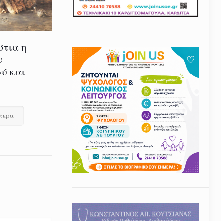
στια η
ν
ύ και
ότερα