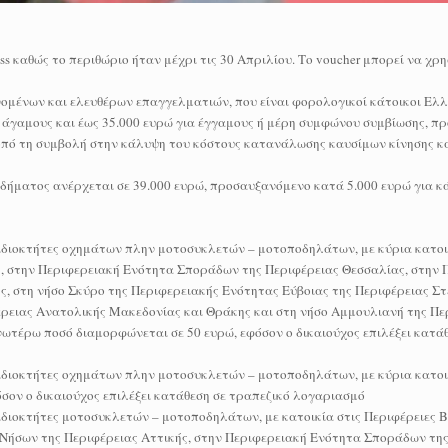
s καθώς το περιθώριο ήταν μέχρι τις 30 Απριλίου. Το voucher μπορεί να χρη
ομένων και ελευθέρων επαγγελματιών, που είναι φορολογικοί κάτοικοι Ελ
α άγαμους και έως 35.000 ευρώ για έγγαμους ή μέρη συμφώνου συμβίωσης, 
κοπό τη συμβολή στην κάλυψη του κόστους κατανάλωσης καυσίμων κίνησης κ
σοδήματος ανέρχεται σε 39.000 ευρώ, προσαυξανόμενο κατά 5.000 ευρώ για 
 ιδιοκτήτες οχημάτων πλην μοτοσυκλετών – μοτοποδηλάτων, με κύρια κατοι
ης, στην Περιφερειακή Ενότητα Σποράδων της Περιφέρειας Θεσσαλίας, στην 
, στη νήσο Σκύρο της Περιφερειακής Ενότητας Εύβοιας της Περιφέρειας Σ
ρειας Ανατολικής Μακεδονίας και Θράκης και στη νήσο Αμμουλιανή της Πε
ωτέρω ποσό διαμορφώνεται σε 50 ευρώ, εφόσον ο δικαιούχος επιλέξει κατά
 ιδιοκτήτες οχημάτων πλην μοτοσυκλετών – μοτοποδηλάτων, με κύρια κατοι
ον ο δικαιούχος επιλέξει κατάθεση σε τραπεζικό λογαριασμό
ιδιοκτήτες μοτοσυκλετών – μοτοποδηλάτων, με κατοικία στις Περιφέρειες Β
α Νήσων της Περιφέρειας Αττικής, στην Περιφερειακή Ενότητα Σποράδων τη