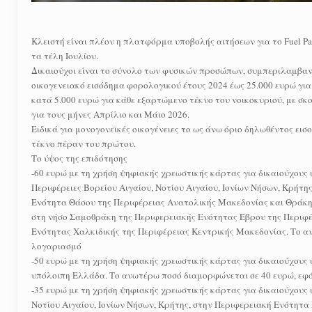
Κλειστή είναι πλέον η πλατφόρμα υποβολής αιτήσεων για το Fuel Pas
τα τέλη Ιουλίου.
Δικαιούχοι είναι το σύνολο των φυσικών προσώπων, συμπεριλαμβαν
οικογενειακό εισόδημα φορολογικού έτους 2024 έως 25.000 ευρώ γι
κατά 5.000 ευρώ για κάθε εξαρτώμενο τέκνο του νοικοκυριού, με σ
για τους μήνες Απρίλιο και Μάιο 2026.
Ειδικά για μονογονεϊκές οικογένειες το ως άνω όριο δηλωθέντος ει
τέκνο πέραν του πρώτου.
Το ύψος της επιδότησης
-60 ευρώ με τη χρήση ψηφιακής χρεωστικής κάρτας για δικαιούχους
Περιφέρειες Βορείου Αιγαίου, Νοτίου Αιγαίου, Ιονίων Νήσων, Κρήτ
Ενότητα Θάσου της Περιφέρειας Ανατολικής Μακεδονίας και Θράκης
στη νήσο Σαμοθράκη της Περιφερειακής Ενότητας Έβρου της Περιφέ
Ενότητας Χαλκιδικής της Περιφέρειας Κεντρικής Μακεδονίας. Το αν
λογαριασμό
-50 ευρώ με τη χρήση ψηφιακής χρεωστικής κάρτας για δικαιούχους
υπόλοιπη Ελλάδα. Το ανωτέρω ποσό διαμορφώνεται σε 40 ευρώ, εφόσ
-35 ευρώ με τη χρήση ψηφιακής χρεωστικής κάρτας για δικαιούχους 
Νοτίου Αιγαίου, Ιονίων Νήσων, Κρήτης, στην Περιφερειακή Ενότητ