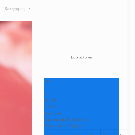
Κατηγορίες
Εορτολόγιο
+
37
°
C
H:
+
38°
L:
+
25°
Καρδίτσα
Παρασκευή, 07 Αύγουστος
Πρόγνωση για 7 μέρες
Σαβ
Κυρ
Δευ
Τρι
Τετ
Πεμ