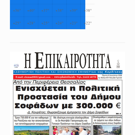
+
36°
+
40°
+
37°
+
38°
+
39°
+
38°
+
25°
+
28°
+
25°
+
24°
+
23°
+
22°