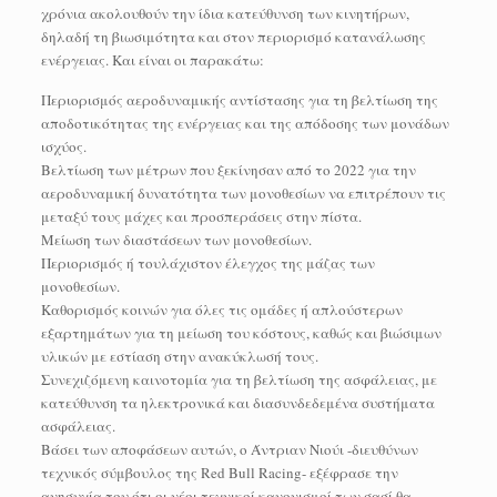
χρόνια ακολουθούν την ίδια κατεύθυνση των κινητήρων,
δηλαδή τη βιωσιμότητα και στον περιορισμό κατανάλωσης
ενέργειας. Και είναι οι παρακάτω:
Περιορισμός αεροδυναμικής αντίστασης για τη βελτίωση της
αποδοτικότητας της ενέργειας και της απόδοσης των μονάδων
ισχύος.
Βελτίωση των μέτρων που ξεκίνησαν από το 2022 για την
αεροδυναμική δυνατότητα των μονοθεσίων να επιτρέπουν τις
μεταξύ τους μάχες και προσπεράσεις στην πίστα.
Μείωση των διαστάσεων των μονοθεσίων.
Περιορισμός ή τουλάχιστον έλεγχος της μάζας των
μονοθεσίων.
Καθορισμός κοινών για όλες τις ομάδες ή απλούστερων
εξαρτημάτων για τη μείωση του κόστους, καθώς και βιώσιμων
υλικών με εστίαση στην ανακύκλωσή τους.
Συνεχιζόμενη καινοτομία για τη βελτίωση της ασφάλειας, με
κατεύθυνση τα ηλεκτρονικά και διασυνδεδεμένα συστήματα
ασφάλειας.
Βάσει των αποφάσεων αυτών, ο Άντριαν Νιούι -διευθύνων
τεχνικός σύμβουλος της Red Bull Racing- εξέφρασε την
ανησυχία του ότι οι νέοι τεχνικοί κανονισμοί των σασί θα