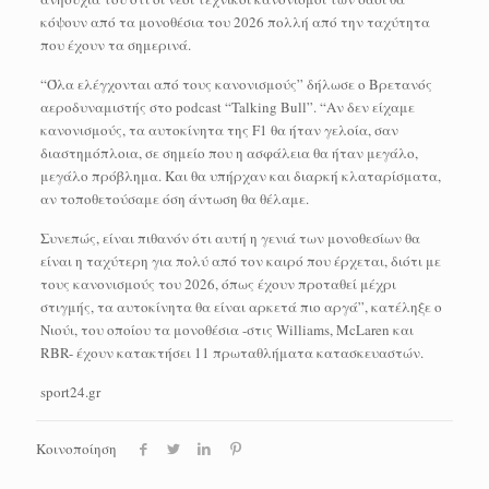
κόψουν από τα μονοθέσια του 2026 πολλή από την ταχύτητα
που έχουν τα σημερινά.
“Όλα ελέγχονται από τους κανονισμούς” δήλωσε ο Βρετανός
αεροδυναμιστής στο podcast “Talking Bull”. “Αν δεν είχαμε
κανονισμούς, τα αυτοκίνητα της F1 θα ήταν γελοία, σαν
διαστημόπλοια, σε σημείο που η ασφάλεια θα ήταν μεγάλο,
μεγάλο πρόβλημα. Και θα υπήρχαν και διαρκή κλαταρίσματα,
αν τοποθετούσαμε όση άντωση θα θέλαμε.
Συνεπώς, είναι πιθανόν ότι αυτή η γενιά των μονοθεσίων θα
είναι η ταχύτερη για πολύ από τον καιρό που έρχεται, διότι με
τους κανονισμούς του 2026, όπως έχουν προταθεί μέχρι
στιγμής, τα αυτοκίνητα θα είναι αρκετά πιο αργά”, κατέληξε ο
Νιούι, του οποίου τα μονοθέσια -στις Williams, McLaren και
RBR- έχουν κατακτήσει 11 πρωταθλήματα κατασκευαστών.
sport24.gr
Κοινοποίηση