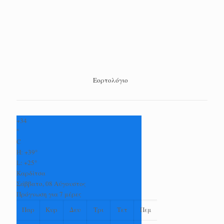
Εορτολόγιο
+
34
°
C
H:
+
39°
L:
+
25°
Καρδίτσα
Σάββατο, 08 Αύγουστος
Πρόγνωση για 7 μέρες
Παρ
Κυρ
Δευ
Τρι
Τετ
Πεμ