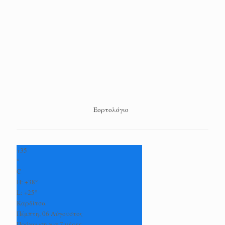
Εορτολόγιο
+
35
°
C
H:
+
38°
L:
+
25°
Καρδίτσα
Πέμπτη, 06 Αύγουστος
Πρόγνωση για 7 μέρες