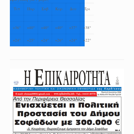
Τετ
Παρ
Σαβ
Κυρ
Δευ
Τρι
+
36°
+
40°
+
40°
+
40°
+
37°
+
38°
+
24°
+
25°
+
24°
+
26°
+
24°
+
22°