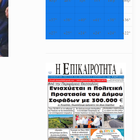
+
37°
+
38°
+
40°
+
41°
+
38°
+
36°
+
27°
+
25°
+
24°
+
24°
+
24°
+
22°