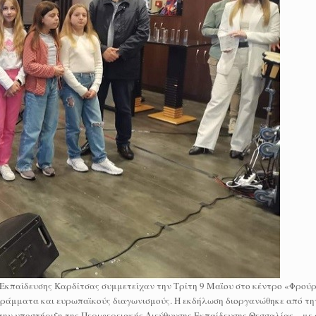
 Εκπαίδευσης Καρδίτσας συμμετείχαν την Τρίτη 9 Μαΐου στο κέντρο «Φρούρ
ράμματα και ευρωπαϊκούς διαγωνισμούς. Η εκδήλωση διοργανώθηκε από τη
με την υποστήριξη της Περιφερειακής Διεύθυνσης Εκπαίδευσης Θεσσαλίας – μ