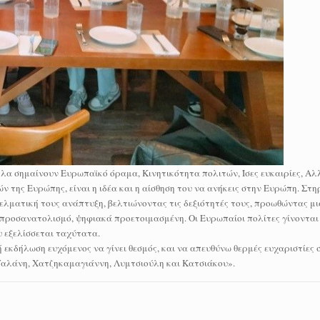
λα σημαίνουν Ευρωπαϊκό όραμα, Κινητικότητα πολιτών, Ίσες ευκαιρίες, Αλ
 της Ευρώπης, είναι η ιδέα και η αίσθηση του να ανήκεις στην Ευρώπη. Στη
ελματική τους ανάπτυξη, βελτιώνοντας τις δεξιότητές τους, προωθώντας μ
 προσανατολισμό, ψηφιακά προετοιμασμένη. Οι Ευρωπαίοι πολίτες γίνονται 
υ εξελίσσεται ταχύτατα.
 εκδήλωση ευχόμενος να γίνει θεσμός, και να απευθύνω θερμές ευχαριστίες 
 Γαλάνη, Χατζηκαμαγιάννη, Λυμτσιούλη και Κατσιάκου».