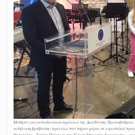
Μαθητές και εκπαιδευτικοί σχολείων της Διεύθυνσης Πρωτοβάθμιας
εκδήλωση βράβευσης σχολείων που πήραν μέρος σε ευρωπαϊκά προγ
Θεσσαλίας – Europe Direct και την Ειδική Υπηρεσία Διαχείρισης – 