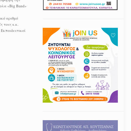
ολα «Βig Βand»
ικό αριθμό
 τους κ.κ.
 Εκπαιδευτικοί