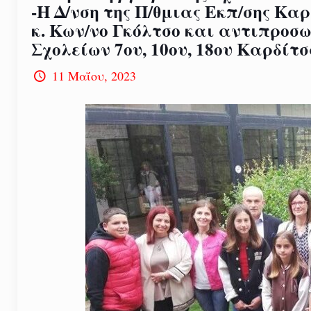
-Η Δ/νση της Π/θμιας Εκπ/σης Κα
κ. Κων/νο Γκόλτσο και αντιπροσ
Σχολείων 7ου, 10ου, 18ου Καρδίτ
11 Μαΐου, 2023