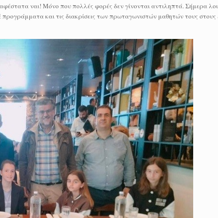
φέστατα ναι! Μόνο που πολλές φορές δεν γίνονται αντιληπτά. Σήμερα λοιπ
κά προγράμματα και τις διακρίσεις των πρωταγωνιστών μαθητών τους στους