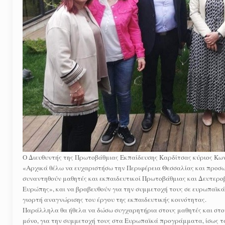
Ο Διευθυντής της Πρωτοβάθμιας Εκπαίδευσης Καρδίτσας κύριος Κων
«Αρχικά θέλω να ευχαριστήσω την Περιφέρεια Θεσσαλίας και προσ
συναντηθούν μαθητές και εκπαιδευτικοί Πρωτοβάθμιας και Δευτεροβ
Ευρώπης», και να βραβευθούν για την συμμετοχή τους σε ευρωπαϊκά
γιορτή αναγνώρισης του έργου της εκπαιδευτικής κοινότητας.
Παράλληλα θα ήθελα να δώσω συγχαρητήρια στους μαθητές και στους
μόνο, για την συμμετοχή τους στα Ευρωπαϊκά προγράμματα, ίσως 