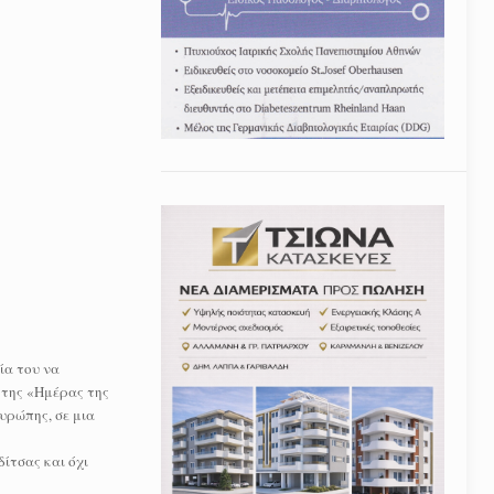
ία του να
 της «Ημέρας της
υρώπης, σε μια
ίτσας και όχι