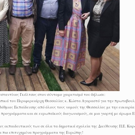
σταντίνος Γκόλτσος στον σύντομο χαιρετισμό του δήλωσε:
ωπικά τον Περιφερειάρχη Θεσσαλίας κ. Κώστα Αγοραστό για την πρωτοβουλ
άθμιας Εκπαίδευσης από όλους τους νομούς της Θεσσαλίας με την ευκαιρία
 προγράμματα και σε ευρωπαϊκούς διαγωνισμούς, σε μια γιορτή με άρωμα Ε
 εκπαιδευτικούς των σε όλα τα δημοτικά σχολεία της Διεύθυνσης Π.Ε. Καρδ
τα πιο επιτυχημένα προγράμματα της Ευρώπης!