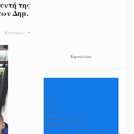
υντή της
των Δημ.
Κατηγορίες
Εορτολόγιο
+
35
°
C
H:
+
36°
L:
+
25°
Καρδίτσα
Σάββατο, 08 Αύγουστος
Πρόγνωση για 7 μέρες
Κυρ
Δευ
Τρι
Τετ
Πεμ
Παρ