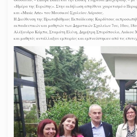
«Ημέρα της Ευρώπης». Στην εκδήλωση απηύθυνε χαιρετισμό ο Περιφ
και «Μusic Αrte» του Μουσικού Σχολείου Λάρισας.
Η Διεύθυνση της Πρωτοβάθμιας Εκπαίδευσης Καρδίτσας εκπροσωπήθ
εκπαιδευτικών και μαθητών των Δημοτικών Σχολείων 7ου, 10ου, 18ο
Αλέξανδρο Κάμπα, Σταμάτη Ελένη, Δημήτρη Σπυρόπουλο, Λιάκου Χ
και μαθητές αντάλλαξαν εμπειρίες και εμπνεύστηκαν από τις επιτυχ