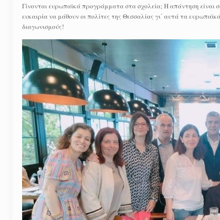
Γίνονται ευρωπαϊκά προγράμματα στα σχολεία; Η απάντηση είναι σα
ευκαιρία να μάθουν οι πολίτες της Θεσσαλίας γι΄ αυτά τα ευρωπαϊ
διαγωνισμούς!