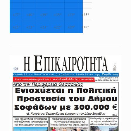
+
37°
+
40°
+
39°
+
35°
+
33°
+
35°
+
25°
+
23°
+
23°
+
22°
+
20°
+
18°