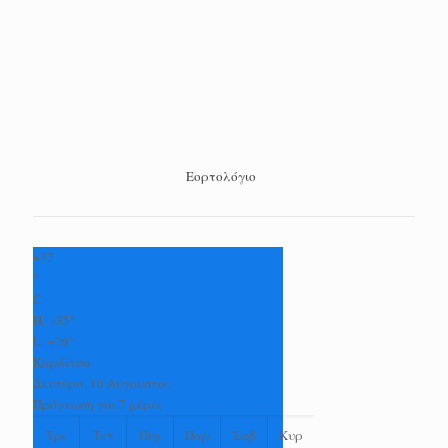
Εορτολόγιο
+
32
°
C
H:
+
35°
L:
+
26°
Καρδίτσα
Δευτέρα, 10 Αύγουστος
Πρόγνωση για 7 μέρες
Τρι
Τετ
Πεμ
Παρ
Σαβ
Κυρ