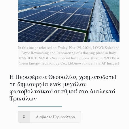
In this image released on Friday, Nov. 29, 2024, LONGi Solar and
Bryo: Revamping and Repowering of a floating plant in Italy.
HANDOUT IMAGE - See Special Instructions. (Bryo SPA/LONGi
Green Energy Technology Co., Ltd./news aktuell via AP Images)
H Περιφέρεια Θεσσαλίας χρηματοδοτεί
τη δημιουργία ενός μεγάλου
φωτοβολταϊκού σταθμού στο Διαλεκτό
Τρικάλων
Διαβάστε Περισσότερα