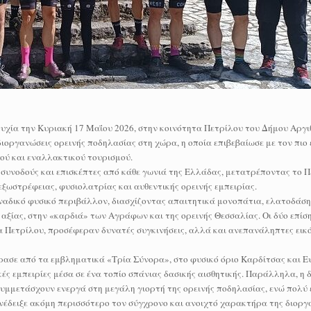
χία την Κυριακή 17 Μαΐου 2026, στην κοινότητα Πετρίλου του Δήμου Αργιθ
ιοργανώσεις ορεινής ποδηλασίας στη χώρα, η οποία επιβεβαίωσε με τον πιο
κού και εναλλακτικού τουρισμού.
συνοδούς και επισκέπτες από κάθε γωνιά της Ελλάδας, μετατρέποντας το Π
εξωστρέφειας, φυσιολατρίας και αυθεντικής ορεινής εμπειρίας.
οναδικό φυσικό περιβάλλον, διασχίζοντας απαιτητικά μονοπάτια, ελατοδάση
αξίας, στην «καρδιά» των Αγράφων και της ορεινής Θεσσαλίας. Οι δύο επίσ
α Πετρίλου, προσέφεραν δυνατές συγκινήσεις, αλλά και ανεπανάληπτες εικ
έρασε από τα εμβληματικά «Τρία Σύνορα», στο φυσικό όριο Καρδίτσας και Ε
ς εμπειρίες μέσα σε ένα τοπίο σπάνιας δασικής αισθητικής. Παράλληλα, η 
συμμετάσχουν ενεργά στη μεγάλη γιορτή της ορεινής ποδηλασίας, ενώ πολύ
νέδειξε ακόμη περισσότερο τον σύγχρονο και ανοιχτό χαρακτήρα της διοργ