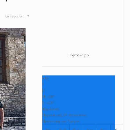
Κατηγορίες
Εορτολόγιο
+
35
°
C
H:
+
39°
L:
+
25°
Καρδίτσα
Παρασκευή, 07 Αύγουστος
Πρόγνωση για 7 μέρες
Πεμ
Σαβ
Κυρ
Δευ
Τρι
Τετ