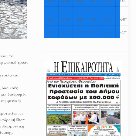
+
36°
+
40°
+
40°
+
37°
+
38°
+
38°
+
25°
+
27°
+
26°
+
25°
+
23°
+
22°
έας, το
 εμφατικό τρόπο
ετρίλο και
, δασικούς
ημες διαδρομές
όνες φυσικής
υρυτανίας, σε
διαδρομή Short
 ενθαρρυντική
άνωσης.