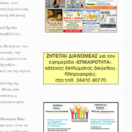
ίτσας, των
 στη διοργάνωση.
ριστή αθλητική
ική Ομάδα
 περιβάλλον,
ας Πετρίλου, του
άσωσης, της
ών, φορέων και
 Αργιθέας.
κά για την άρτια
νάπτυξη της
ς. Μέσα από
οπάτια, η
ική οικονομία.
Mountain Bike
μά μας είναι να
ε με σχέδιο στις