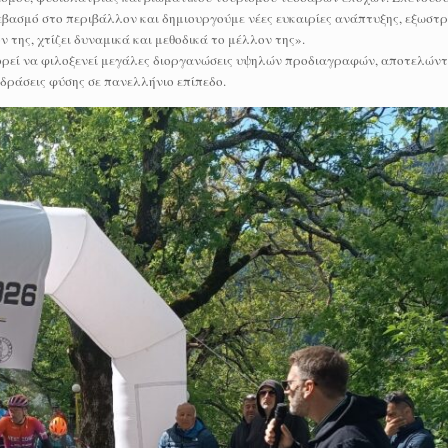
εβασμό στο περιβάλλον και δημιουργούμε νέες ευκαιρίες ανάπτυξης, εξωστρ
 της, χτίζει δυναμικά και μεθοδικά το μέλλον της».
πορεί να φιλοξενεί μεγάλες διοργανώσεις υψηλών προδιαγραφών, αποτελώντ
 δράσεις φύσης σε πανελλήνιο επίπεδο.