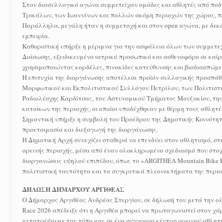
Στον διασυλλογικό αγώνα συμμετείχαν ομάδες και αθλητές από ποδη
Τρικάλων, των Ιωαννίνων και πολλών ακόμη περιοχών της χώρας, π
Παράλληλα, μεγάλη ήταν η συμμετοχή και στον open αγώνα, με δεκά
εμπειρία.
Καθοριστική υπήρξε η μέριμνα για την ασφάλεια όλων των συμμετε
Διάσωσης, εξειδικευμένο ιατρικό προσωπικό και ασθενοφόρο σε καί
χρησιμοποιώντας κορδέλες, πινακίδες κατεύθυνσης και βιοδιασπώμ
Η επιτυχία της διοργάνωσης αποτέλεσε προϊόν συλλογικής προσπάθε
Μορφωτικού και Εκπολιτιστικού Συλλόγου Πετρίλου, των Πολιτιστι
Ραδιολέσχης Καρδίτσας, του Αστυνομικού Τμήματος Μουζακίου, της
κατοίκων της περιοχής, οι οποίοι υποδέχθηκαν με θέρμη τους αθλητέ
Σημαντική υπήρξε η συμβολή του Προέδρου της Δημοτικής Κοινότητ
προετοιμασία και διεξαγωγή της διοργάνωσης.
Η Δημοτική Αρχή συνεχίζει σταθερά να επενδύει στον αθλητισμό, σ
ορεινής περιοχής, μέσα από έναν ολοκληρωμένο σχεδιασμό που στο
διοργανώσεις υψηλού επιπέδου, όπως το «ARGITHEA Mountain Bike R
πολιτιστική ταυτότητα και τα συγκριτικά πλεονεκτήματα της περιο
ΔΗΛΩΣΗ ΔΗΜΑΡΧΟΥ ΑΡΓΙΘΕΑΣ
Ο Δήμαρχος Αργιθέας Ανδρέας Στεργίου, σε δήλωσή του μετά την ο
Race 2026 απέδειξε ότι η Αργιθέα μπορεί να πρωταγωνιστεί στον χ
μετατρέψουμε τον τόπο μας σε ένα σύγχρονο κέντρο ορεινού αθλητι