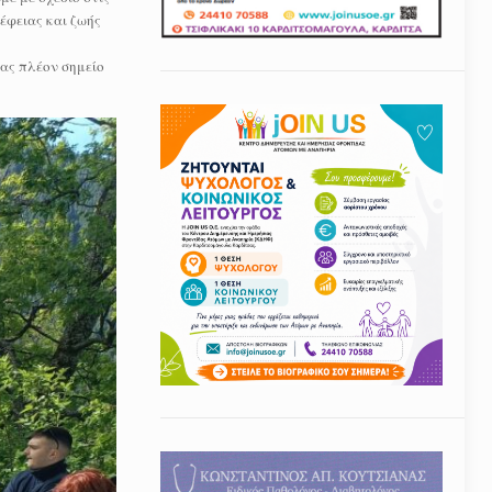
έφειας και ζωής
ας πλέον σημείο