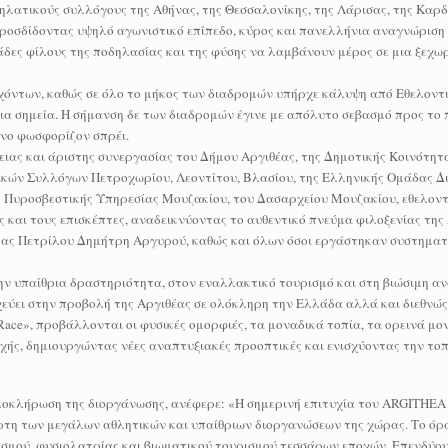
λατικούς συλλόγους της Αθήνας, της Θεσσαλονίκης, της Λάρισας, της Καρδ
ροσδίδοντας υψηλό αγωνιστικό επίπεδο, κύρος και πανελλήνια αναγνώριση
δες φίλους της ποδηλασίας και της φύσης να λαμβάνουν μέρος σε μια ξεχω
χόντων, καθώς σε όλο το μήκος των διαδρομών υπήρχε κάλυψη από Εθελοντ
ρια σημεία. Η σήμανση δε των διαδρομών έγινε με απόλυτο σεβασμό προς το
ενο φωσφορίζον σπρέι.
ιας και άριστης συνεργασίας του Δήμου Αργιθέας, της Δημοτικής Κοινότητ
κών Συλλόγων Πετροχωρίου, Λεοντίτου, Βλασίου, της Ελληνικής Ομάδας Δι
 Πυροσβεστικής Υπηρεσίας Μουζακίου, του Δασαρχείου Μουζακίου, εθελοντ
ς και τους επισκέπτες, αναδεικνύοντας το αυθεντικό πνεύμα φιλοξενίας της
ας Πετρίλου Δημήτρη Αργυρού, καθώς και όλων όσοι εργάστηκαν συστηματι
την υπαίθρια δραστηριότητα, στον εναλλακτικό τουρισμό και στη βιώσιμη α
χεύει στην προβολή της Αργιθέας σε ολόκληρη την Ελλάδα αλλά και διεθνώ
ace», προβάλλονται οι φυσικές ομορφιές, τα μοναδικά τοπία, τα ορεινά μον
χής, δημιουργώντας νέες αναπτυξιακές προοπτικές και ενισχύοντας την τοπ
λοκλήρωση της διοργάνωσης, ανέφερε: «Η σημερινή επιτυχία του ARGITHEA 
άρτη των μεγάλων αθλητικών και υπαίθριων διοργανώσεων της χώρας. Το όρα
σμού, φυσιολατρίας και βιωματικού τουρισμού τεσσάρων εποχών. Επενδύουμ