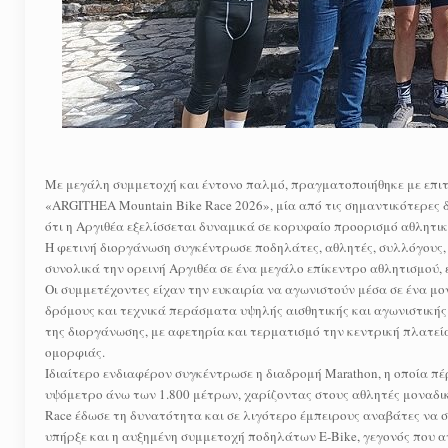
Με μεγάλη συμμετοχή και έντονο παλμό, πραγματοποιήθηκε με επιτυ
«ARGITHEA Mountain Bike Race 2026», μία από τις σημαντικότερες δ
ότι η Αργιθέα εξελίσσεται δυναμικά σε κορυφαίο προορισμό αθλητι
Η φετινή διοργάνωση συγκέντρωσε ποδηλάτες, αθλητές, συλλόγους, 
συνολικά την ορεινή Αργιθέα σε ένα μεγάλο επίκεντρο αθλητισμού, 
Οι συμμετέχοντες είχαν την ευκαιρία να αγωνιστούν μέσα σε ένα μ
δρόμους και τεχνικά περάσματα υψηλής αισθητικής και αγωνιστικής 
της διοργάνωσης, με αφετηρία και τερματισμό την κεντρική πλατεί
ομορφιάς.
Ιδιαίτερο ενδιαφέρον συγκέντρωσε η διαδρομή Marathon, η οποία π
υψόμετρο άνω των 1.800 μέτρων, χαρίζοντας στους αθλητές μοναδικέ
Race έδωσε τη δυνατότητα και σε λιγότερο έμπειρους αναβάτες να 
υπήρξε και η αυξημένη συμμετοχή ποδηλάτων E-Bike, γεγονός που α