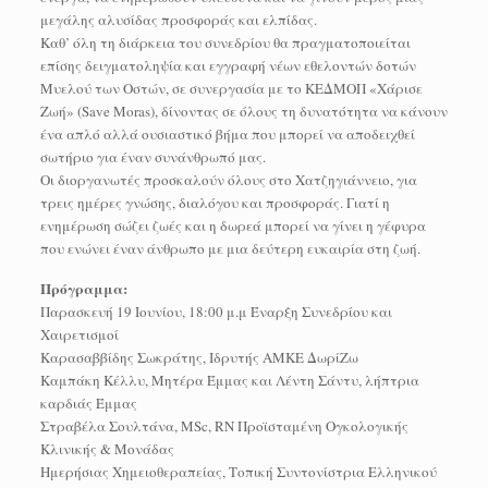
μεγάλης αλυσίδας προσφοράς και ελπίδας.
Καθ’ όλη τη διάρκεια του συνεδρίου θα πραγματοποιείται
επίσης δειγματοληψία και εγγραφή νέων εθελοντών δοτών
Μυελού των Οστών, σε συνεργασία με το ΚΕΔΜΟΠ «Χάρισε
Ζωή» (Save Moras), δίνοντας σε όλους τη δυνατότητα να κάνουν
ένα απλό αλλά ουσιαστικό βήμα που μπορεί να αποδειχθεί
σωτήριο για έναν συνάνθρωπό μας.
Οι διοργανωτές προσκαλούν όλους στο Χατζηγιάννειο, για
τρεις ημέρες γνώσης, διαλόγου και προσφοράς. Γιατί η
ενημέρωση σώζει ζωές και η δωρεά μπορεί να γίνει η γέφυρα
που ενώνει έναν άνθρωπο με μια δεύτερη ευκαιρία στη ζωή.
Πρόγραμμα:
Παρασκευή 19 Ιουνίου, 18:00 μ.μ Έναρξη Συνεδρίου και
Χαιρετισμοί
Καρασαββίδης Σωκράτης, Ιδρυτής ΑΜΚΕ ΔωρίΖω
Καμπάκη Κέλλυ, Μητέρα Έμμας και Λέντη Σάντυ, λήπτρια
καρδιάς Έμμας
Στραβέλα Σουλτάνα, MSc, RN Προϊσταμένη Ογκολογικής
Κλινικής & Μονάδας
Ημερήσιας Χημειοθεραπείας, Τοπική Συντονίστρια Ελληνικού