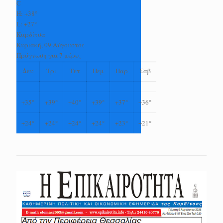
C
H:
+
38°
L:
+
27°
Καρδίτσα
Κυριακή, 09 Αύγουστος
Πρόγνωση για 7 μέρες
Δευ
Τρι
Τετ
Πεμ
Παρ
Σαβ
+
35°
+
39°
+
40°
+
39°
+
37°
+
36°
+
24°
+
24°
+
24°
+
24°
+
23°
+
21°