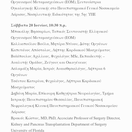
Οργανισμού Μεταμοσχεύσεων (ΕΟΜ), Συντονίστρια
Ογκολογικής Κλινικής στο Πανεπιστημιακό Γενικό Νοσοκομείο
Λάρισας, Νοσηλευτικής Ειδικότητας της 5ης ΥΠΕ
Σάββατο 20 Ιουνίου, 10:30 π.μ.
Μπακάλης Βησσαρίων, Τοπικός Συντονιστής Ελληνικού
Οργανισμού Μεταμοσχεύσεων (ΕΟΜ)
Κολλιοπούλου Βούλα, Μητέρα Ντίνου, Δότης Οργάνων
Καπετάνος Απόστολος, Λήπτης Καρδιακού Μοσχεύματος
Βαϊόπουλος Αχιλλεας, Ψυχολόγος MSc, Εκπαιδευτής –
Αναλυτής Ομάδας, Ζεύγους και Οικογένειας
Ασλαμάζη Μαρία, Ιατρός Αναισθησιολόγος, Λήπτρια 6
Οργάνων
Τσάντου Κατερίνα, Ψυχολόγος, Λήπτρια Καρδιακού
Μοσχεύματος
Δηβάνη Μαρία, Επίκουρη Καθηγήτρια Νευρολογίας, Τμήμα
Ιατρικής Πανεπιστημίου Θεσσαλίας, Πανεπιστημιακή
Νεφρολογική Κλινική Πανεπιστημιακού Γενικού Νοσοκομείου
Λάρισας
Βρακάς Kώστας, MD, PhD, Accociate Professor of Surgery Director,
Kidney and Pancreas Transplantation Department of Surgery
University of Florida