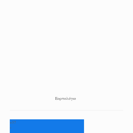
Εορτολόγιο
+
37
°