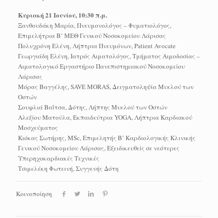
Κυριακή 21 Ιουνίου, 10:30 π.μ.
Ξανθουδάκη Μαρία, Πνευμονολόγος – Φυματιολόγος,
Επιμελήτρια Β’ ΜΕΘ Γενικού Νοσοκομείου Λάρισας
Πολυχρόνη Ελένη, Λήπτρια Πνευμόνων, Patient Avocate
Γεωργιάδη Ελένη, Ιατρός Αιματολόγος, Τμήματος Αιμοδοσίας –
Αιματολογικό Εργαστήριο Πανεπιστημιακού Νοσοκομείου
Λάρισας
Μόρας Βαγγέλης, SAVE MORAS, Δειγματοληψία Μυελού των
Οστών
Σουφλιά Βαΐτσα, Δότης, Λήπτης Μυελού των Οστών
Αλεξίου Ματούλα, Εκπαιδεύτρια YOGA, Λήπτρια Καρδιακού
Μοσχεύματος
Κιόκας Σωτήρης, MSc, Επιμελητής Β’ Kαρδιολογικής Κλινικής
Γενικού Νοσοκομείου Λάρισας, Εξειδικευθείς σε νεότερες
Υπερηχοκαρδιακές Τεχνικές
Τσιμελέκη Φωτεινή, Συγγενής Δότη
Κοινοποίηση