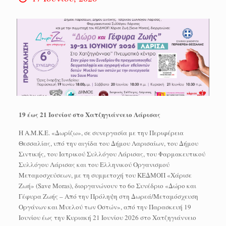
19 έως 21 Ιουνίου στο Χατζηγιάννειο Λάρισας
Η Α.Μ.Κ.Ε. «Δωρίζω», σε συνεργασία με την Περιφέρεια
Θεσσαλίας, υπό την αιγίδα του Δήμου Λαρισαίων, του Δήμου
Σιντικής, του Ιατρικού Συλλόγου Λάρισας, του Φαρμακευτικού
Συλλόγου Λάρισας και του Ελληνικού Οργανισμού
Μεταμοσχεύσεων, με τη συμμετοχή του ΚΕΔΜΟΠ «Χάρισε
Ζωή» (Save Moras), διοργανώνουν το 6ο Συνέδριο «Δώρο και
Γέφυρα Ζωής – Από την Πρόληψη στη Δωρεά/Μεταμόσχευση
Οργάνων και Μυελού των Οστών», από την Παρασκευή 19
Ιουνίου έως την Κυριακή 21 Ιουνίου 2026 στο Χατζηγιάννειο