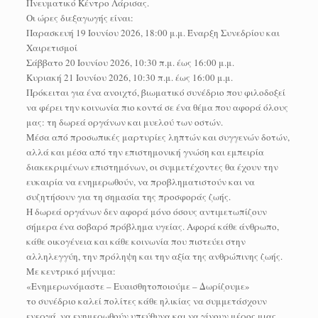
Πνευματικό Κέντρο Λάρισας.
Οι ώρες διεξαγωγής είναι:
Παρασκευή 19 Ιουνίου 2026, 18:00 μ.μ. Έναρξη Συνεδρίου και
Χαιρετισμοί
Σάββατο 20 Ιουνίου 2026, 10:30 π.μ. έως 16:00 μ.μ.
Κυριακή 21 Ιουνίου 2026, 10:30 π.μ. έως 16:00 μ.μ.
Πρόκειται για ένα ανοιχτό, βιωματικό συνέδριο που φιλοδοξεί
να φέρει την κοινωνία πιο κοντά σε ένα θέμα που αφορά όλους
μας: τη δωρεά οργάνων και μυελού των οστών.
Μέσα από προσωπικές μαρτυρίες ληπτών και συγγενών δοτών,
αλλά και μέσα από την επιστημονική γνώση και εμπειρία
διακεκριμένων επιστημόνων, οι συμμετέχοντες θα έχουν την
ευκαιρία να ενημερωθούν, να προβληματιστούν και να
συζητήσουν για τη σημασία της προσφοράς ζωής.
Η δωρεά οργάνων δεν αφορά μόνο όσους αντιμετωπίζουν
σήμερα ένα σοβαρό πρόβλημα υγείας. Αφορά κάθε άνθρωπο,
κάθε οικογένεια και κάθε κοινωνία που πιστεύει στην
αλληλεγγύη, την πρόληψη και την αξία της ανθρώπινης ζωής.
Με κεντρικό μήνυμα:
«Ενημερωνόμαστε – Ευαισθητοποιούμε – Δωρίζουμε»
το συνέδριο καλεί πολίτες κάθε ηλικίας να συμμετάσχουν
ενεργά, να ενημερωθούν υπεύθυνα και να γίνουν μέρος μιας