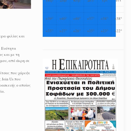
+
39°
+
40°
+
40°
+
37°
+
38°
+
38°
+
25°
+
27°
+
26°
+
25°
+
23°
+
22°
υρα φιλίας και
ή Ενότητα
ς και με τη
μου, από άκρη σε
δίτσας που χόρεψε
 Join Us που
ρασκευής ο οποίος
ία.