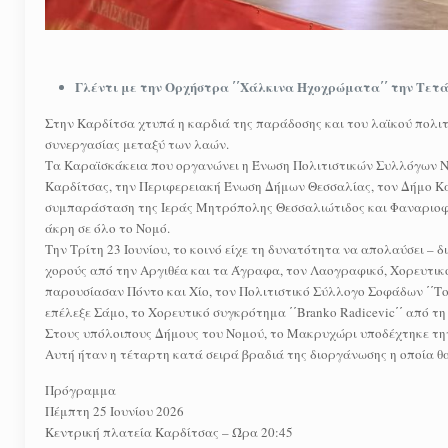
Γλέντι με την Ορχήστρα ΄΄Χάλκινα Ηχοχρώματα΄΄ την Τετά
Στην Καρδίτσα χτυπά η καρδιά της παράδοσης και του λαϊκού πολιτ
συνεργασίας μεταξύ των λαών.
Τα Καραϊσκάκεια που οργανώνει η Ένωση Πολιτιστικών Συλλόγων Ν
Καρδίτσας, την Περιφερειακή Ένωση Δήμων Θεσσαλίας, τον Δήμο Κα
συμπαράσταση της Ιεράς Μητρόπολης Θεσσαλιώτιδος και Φαναριοφε
άκρη σε όλο το Νομό.
Την Τρίτη 23 Ιουνίου, το κοινό είχε τη δυνατότητα να απολαύσει – 
χορούς από την Αργιθέα και τα Άγραφα, τον Λαογραφικό, Χορευτικό
παρουσίασαν Πόντο και Χίο, τον Πολιτιστικό Σύλλογο Σοφάδων ΄΄Τ
επέλεξε Σάμο, το Χορευτικό συγκρότημα ΄΄Branko Radicevic΄΄ από τ
Στους υπόλοιπους Δήμους του Νομού, το Μακρυχώρι υποδέχτηκε την
Αυτή ήταν η τέταρτη κατά σειρά βραδιά της διοργάνωσης η οποία θα 
Πρόγραμμα
Πέμπτη 25 Ιουνίου 2026
Κεντρική πλατεία Καρδίτσας – Ώρα 20:45