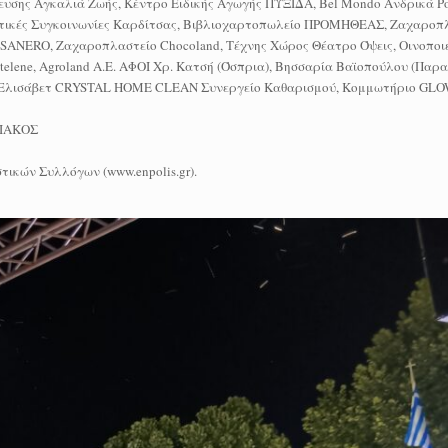
έρευσης Αγκαλιά Ζωής, Κέντρο Ειδικής Αγωγής ΠΥΞΙΔΑ, Bel Mondo Ανδρικά Ρ
τικές Συγκοινωνίες Καρδίτσας, Βιβλιοχαρτοπωλείο ΠΡΟΜΗΘΕΑΣ, Ζαχαροπλ
NERO, Ζαχαροπλαστείο Chocoland, Τέχνης Χώρος Θέατρο Όψεις, Οινοποιε
elene, Agroland Α.Ε. ΑΦΟΙ Χρ. Κατσή (Όσπρια), Βησσαρία Βαϊοπούλου (Παρ
υ, Ελισάβετ CRYSTAL HOME CLEAN Συνεργείο Καθαρισμού, Κομμωτήριο GLO
ΠΙΑΚΟΣ
ικών Συλλόγων (www.enpolis.gr).