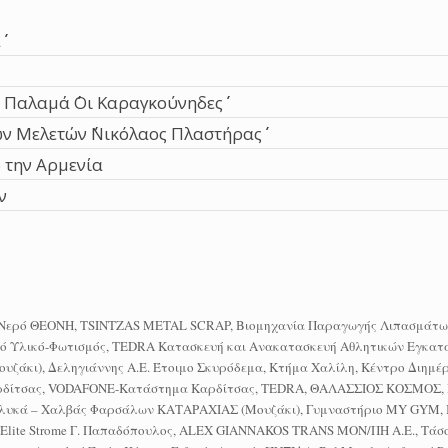
΄
αλαμά ΄΄Οι Καραγκούνηδες΄΄
 Μελετών ΄΄Νικόλαος Πλαστήρας΄΄
 την Αρμενία
ν
ό Νερό ΘΕΟΝΗ, TSINTZAS METAL SCRAP, Βιομηχανία Παραγωγής Λιπασμάτων
κό Υλικό-Φωτισμός, TEDRA Κατασκευή και Ανακατασκευή Αθλητικών Εγκατα
Μουζάκι), Δεληγιάννης Α.Ε. Έτοιμο Σκυρόδεμα, Κτήμα Χαλίλη, Κέντρο Διημέ
Καρδίτσας, VODAFONE-Κατάστημα Καρδίτσας, TEDRA, ΘΑΛΑΣΣΙΟΣ ΚΟΣΜΟΣ
 Γλυκά – Χαλβάς Φαρσάλων ΚΑΤΑΡΑΧΙΑΣ (Μουζάκι), Γυμναστήριο MY GYM, 
 Elite Strome Γ. Παπαδόπουλος, ALEX GIANNAKOS TRANS ΜΟΝ/ΠΗ Α.Ε., Τάσ