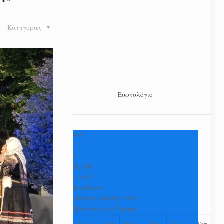
Κατηγορίες
Εορτολόγιο
+
35
°
C
H:
+
36°
L:
+
25°
Καρδίτσα
Πέμπτη, 06 Αύγουστος
Πρόγνωση για 7 μέρες
Παρ
Σαβ
Κυρ
Δευ
Τρι
Τετ