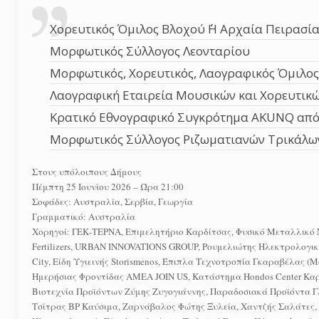
Χορευτικός Όμιλος Βλοχού ΄΄Η Αρχαία Πειρασία΄
Μορφωτικός Σύλλογος Λεονταρίου
Μορφωτικός, Χορευτικός, Λαογραφικός Όμιλος Π
Λαογραφική Εταιρεία Μουσικών και Χορευτικών
Κρατικό Εθνογραφικό Συγκρότημα AKUNQ από
Μορφωτικός Σύλλογος Ριζωματιανών Τρικάλω
Στους υπόλοιπους Δήμους
Πέμπτη 25 Ιουνίου 2026 – Ώρα 21:00
Σοφάδες: Αυστραλία, Σερβία, Γεωργία
Γραμματικό: Αυστραλία
Χορηγοί: ΓΕΚ-ΤΕΡΝΑ, Επιμελητήριο Καρδίτσας, Φυσικό Μεταλλικ
Fertilizers, URBAN INNOVATIONS GROUP, Ρουμελιώτης Ηλεκτρολογι
City, Είδη Υγιεινής Storismenos, Έπιπλα Τεχνοτροπία Γκαραβέλας (
Ημερήσιας Φροντίδας ΑΜΕΑ JOIN US, Κατάστημα Ηondos Center 
Βιοτεχνία Προϊόντων Ζύμης Ζυγογιάννης, Παραδοσιακά Προϊόντα
Τσίτρας BP Καύσιμα, Ζαρνάβαλος Φώτης Ξυλεία, Χαντζής Σαλάτες,