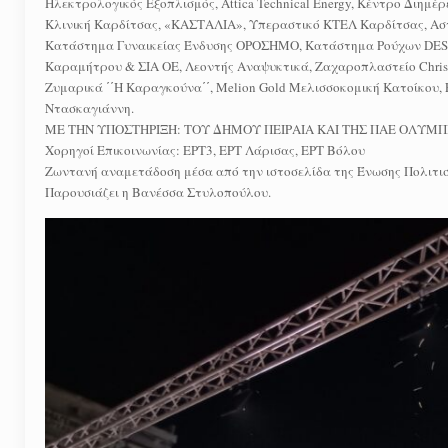
Ηλεκτρολογικός Εξοπλισμός, Attica Technical Energy, Κέντρο Διημ
Κλινική Καρδίτσας, «ΚΑΣΤΑΛΙΑ», Υπεραστικό ΚΤΕΛ Καρδίτσας, Ασ
Κατάστημα Γυναικείας Ένδυσης ΟΡΟΣΗΜΟ, Κατάστημα Ρούχων DESSA
Καραμήτρου & ΣΙΑ ΟΕ, Λεοντής Αναψυκτικά, Ζαχαροπλαστείο Christ
Ζυμαρικά ΄΄Η Καραγκούνα΄΄, Melion Gold Μελισσοκομική Κατοίκο
Ντασκαγιάννη.
ΜΕ ΤΗΝ ΥΠΟΣΤΗΡΙΞΗ: ΤΟΥ ΔΗΜΟΥ ΠΕΙΡΑΙΑ ΚΑΙ ΤΗΣ ΠΑΕ ΟΛΥΜ
Χορηγοί Επικοινωνίας: ΕΡΤ3, ΕΡΤ Λάρισας, ΕΡΤ Βόλου
Ζωντανή αναμετάδοση μέσα από την ιστοσελίδα της Ένωσης Πολιτιστ
Παρουσιάζει η Βανέσσα Στυλοπούλου.