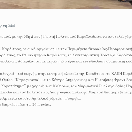
ρτη 24/6
ισμού, με την 58η Διεθνή Γιορτή Πολιτισμού Καραϊσκάκεια να αποτελεί γέφ
. Καρδίτσας, σε συνδιοργάνωση με την Περιφέρεια Θεσσαλίας-Περιφερειακ
ρδίτσας, το Επιμελητήριο Καρδίτσας, τη Συνεταιριστική Τράπεζα Καρδίτσα
ρσάλων, συνεχίζονται με μεγάλη επιτυχία και εντυπωσιακή συμμετοχή κόσ
διαδοχικά – επί σκηνής, στην κεντρική πλατεία της Καρδίτσας, το ΚΑΠΗ Καρ
 Όμιλο ΄΄Καραγκουνα΄΄ με το Κέντρο Διημέρευσης και Ημερήσιας Φροντίδας
ο Χοροπάτημα΄΄ με χορούς των Κυθήρων, τον Μορφωτικό Σύλλογο Αγίας Πα
η Σερβία και τον Πολιτιστικό, Λαογραφικό Σύλλογο Μάρκου που χόρεψε Ικαρ
 Αρμενία και στο Αμπελικό χόρεψε η Γεωργία.
διαρκέσει έως τις 26 Ιουνίου.