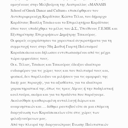
ομογένειας στην Μελβούρνη της Αυστραλίας «ΜANASIS
School of Greek Dance and Culture» επισκέφθηκαν τον
Αντιπεριφερειάχη Καρδίτσας Κώστα Τέλιο, τον δήμαρχο
Καρδίτσας Βασίλη Τσιάκο και το Επιμελητήριο Καρδίτσας
όπου τους υποδέχθηκε το μέλος του Δ.Σ., Υπεύθυνος Γ.Ε.ΜΗ. και
Εξυπηρέτησης Επιχειρήσεων Δημήτρης Τσεκούρας.
Οι φορείς ευχαρίστησαν τα χορευτικά συγκροτήματα για τη
συμμετοχή τους στην 58η Διεθνή Γιορτή Πολιτισμού
Καραϊσκάκεια και δήλωσαν εντυπωσιασμένοι από τις μέχρι
τώρα εμφανίσεις τους.
Οι κ. Τέλιος, Τσιάκος και Τσεκούρας έδειξαν ιδιαίτερο
ενδιαφέρον για τις χώρες τους και τον πολιτισμό τους και,
φυσικά, δεν παρέλειψαν να μιλήσουν για τις ομορφιές της
δικής μας περιοχής, για τα αξιοθέατα, για τα ιδιαίτερα
χαρακτηριστικά της, όπως τις τρεις Λίμνες ή την ποδηλατική
κουλτούρα, ακόμα και για τα προϊόντα που παράγουμε.
Ακολούθησε η καθιερωμένη ανταλλαγή δώρων και
αναμνηστικών και … δόθηκε ραντεβού είτε σε μια επόμενη
διοργάνωση των Καραϊσκακείων είτε στις χώρες των
φιλοξενούμενων μας.
Από την πλευρά της διοργανώτριας Ένωσης Πολιτιστικών