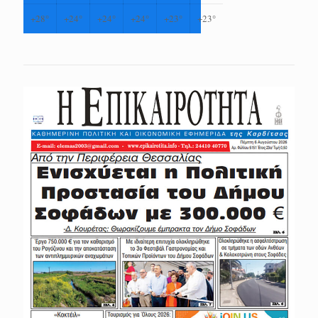
+
28°
+
24°
+
24°
+
24°
+
23°
+
23°