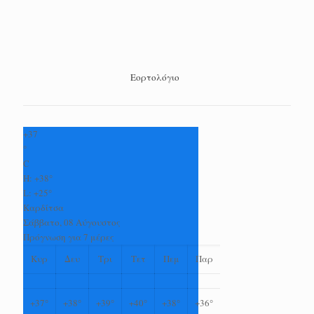
Εορτολόγιο
+
37
°
C
H:
+
38°
L:
+
25°
Καρδίτσα
Σάββατο, 08 Αύγουστος
Πρόγνωση για 7 μέρες
Κυρ
Δευ
Τρι
Τετ
Πεμ
Παρ
+
37°
+
38°
+
39°
+
40°
+
38°
+
36°