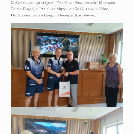
Συλλόγων συμμετείχαν η Υπεύθυνη Επικοινωνίας Μητρώου
Σοφία Γκαρή, η Υπεύθυνη Μητρώου Καλλιτεχνών Σάσα
Θεοδωράκου και ο Έφορος Θοδωρής Κουτσώνας.