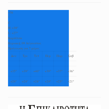
+
36
°
C
H:
+
38°
L:
+
27°
Καρδίτσα
Κυριακή, 09 Αύγουστος
Πρόγνωση για 7 μέρες
Δευ
Τρι
Τετ
Πεμ
Παρ
Σαβ
+
35°
+
39°
+
40°
+
39°
+
37°
+
36°
+
24°
+
24°
+
24°
+
24°
+
23°
+
21°