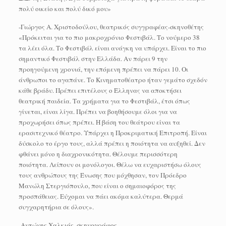
πολύ οικείο και πολύ δικό μου»
-Γιώργος Α. Χριστοδούλου, θεατρικός συγγραφέας-σκηνοθέτης
«Πρόκειται για το πιο μακροχρόνιο Φεστιβάλ. Το νούμερο 38
τα λέει όλα. Το Φεστιβάλ είναι ανάγκη να υπάρχει. Είναι το πιο
σημαντικό Φεστιβάλ στην Ελλάδα. Αν πάρει 9 την
προηγούμενη χρονιά, την επόμενη πρέπει να πάρει 10. Οι
άνθρωποι το αγαπάνε. Το Κινηματοθέατρο ήταν γεμάτο σχεδόν
κάθε βράδυ. Πρέπει επιτέλους ο Έλληνας να αποκτήσει
θεατρική παιδεία. Τα χρήματα για το Φεστιβάλ, έτσι όπως
γίνεται, είναι λίγα. Πρέπει να βοηθήσουμε όλοι για να
προχωρήσει όπως πρέπει. Η βάση του θεάτρου είναι τα
ερασιτεχνικό θέατρο. Υπάρχει η Προκριματική Επιτροπή. Είναι
δύσκολο το έργο τους, αλλά πρέπει η ποιότητα να αυξηθεί. Δεν
φθάνει μόνο η διαχρονικότητα. Θέλουμε περισσότερη
ποιότητα. Λείπουν οι μονόλογοι. Θέλω να ευχαριστήσω όλους
τους ανθρώπους της Ένωσης που μόχθησαν, τον Πρόεδρο
Μανώλη Στεργιόπουλο, που είναι ο σημαιοφόρος της
προσπάθειας. Εύχομαι να πάει ακόμα καλύτερα. Θερμά
συγχαρητήρια σε όλους».
-Αντώνης Χαλκιάς, σκηνογράφος