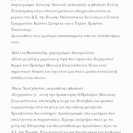
σκηνογράφος Αντώνης Χαλκιάς (απουσίαζε η ηθοποιός Ελένη
Τζαγκαράκη λόγω επαγγελματικών υποχρεώσεων) και εκ
μέρους του Δ.Σ. της Ένωσης Πολιτιστικών Συλλόγων ο Γενικός
Γραμματέας Κώστας Σούφλας και ο Ταμίας Χρήστος
Τσιαλούκης.
Ακολουθούν τα κυριότερα αποσπάσματα από τις τοποθετήσεις
τους.
-Κάλλια Θεοδοσιάδη, χορογράφος-θεατρολόγος
«Είναι μεγάλη η χαρά και η τιμή που είμαι εδώ. Ευχαριστώ
θερμά τον Πρόεδρο Μανώλη Στεργιόπουλο. Είναι ένας
σημαντικός θεσμός και έχει γίνει μια πολύ ωραία ανταλλαγή
απόψεων και ιδεών».
-Νίκος Χατζηπαπάς, σκηνοθέτης-ηθοποιός
«Ευχαριστώ γι ΄ αυτή την πρόσκληση. Ο Πρόεδρος Μανώλης
Στεργιόπουλος απεδείχθη η ψυχή του Φεστιβάλ και φυσικά
ευχαριστούμε όλα τα μέλη για την άψογη φιλοξενία.
Χρειάζονται πιο αυστηρές προδιαγραφές στα κριτήρια που
επιλέγονται οι παραστάσεις. Έχουμε συζητήσει πολύ με τα
μέλη της Επιτροπής και θα καταθέσουμε προστάσεις προς το
Δ.Σ. της Ένωσης. Εγώ συμμετέχω για πρώτη φορά και το θεωρώ