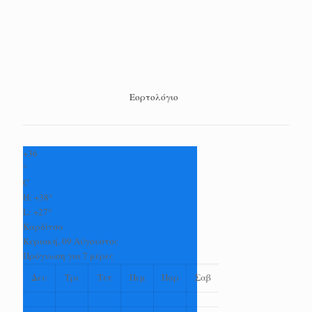
Εορτολόγιο
+
36
°
C
H:
+
38°
L:
+
27°
Καρδίτσα
Κυριακή, 09 Αύγουστος
Πρόγνωση για 7 μέρες
Δευ
Τρι
Τετ
Πεμ
Παρ
Σαβ