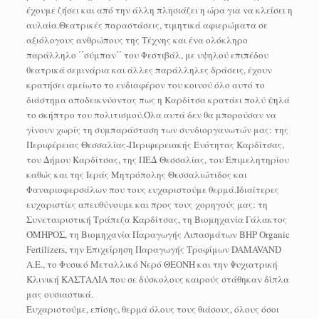
έχουμε ζήσει και από την άλλη πλησιάζει η ώρα για να κλείσει η
αυλαία.Θεατρικές παραστάσεις, τιμητικά αφιερώματα σε
αξιόλογους ανθρώπους της Τέχνης και ένα ολόκληρο
παράλληλο ΄΄σύμπαν΄΄ του Φεστιβάλ, με υψηλού επιπέδου
θεατρικά σεμινάρια και άλλες παράλληλες δράσεις, έχουν
κρατήσει αμείωτο το ενδιαφέρον του κοινού όλο αυτό το
διάστημα αποδεικνύοντας πως η Καρδίτσα κρατάει πολύ ψηλά
το σκήπτρο του πολιτισμού.Όλα αυτά δεν θα μπορούσαν να
γίνουν χωρίς τη συμπαράσταση των συνδιοργανωτών μας: της
Περιφέρειας Θεσσαλίας-Περιφερειακής Ενότητας Καρδίτσας,
του Δήμου Καρδίτσας, της ΠΕΔ Θεσσαλίας, του Επιμελητηρίου
καθώς και της Ιεράς Μητρόπολης Θεσσαλιώτιδος και
Φαναριοφερσάλων που τους ευχαριστούμε θερμά.Ιδιαίτερες
ευχαριστίες απευθύνουμε και προς τους χορηγούς μας: τη
Συνεταιριστική Τράπεζα Καρδίτσας, τη Βιομηχανία Γάλακτος
ΌΜΗΡΟΣ, τη Βιομηχανία Παραγωγής Λιπασμάτων BHP Organic
Fertilizers, την Επιχείρηση Παραγωγής Τροφίμων DAMAVAND
A.E., το Φυσικό Μεταλλικό Νερό ΘΕΟΝΗ και την Ψυχιατρική
Κλινική ΚΑΣΤΑΛΙΑ που σε δύσκολους καιρούς στάθηκαν δίπλα
μας ουσιαστικά.
Ευχαριστούμε, επίσης, θερμά όλους τους θιάσους, όλους όσοι