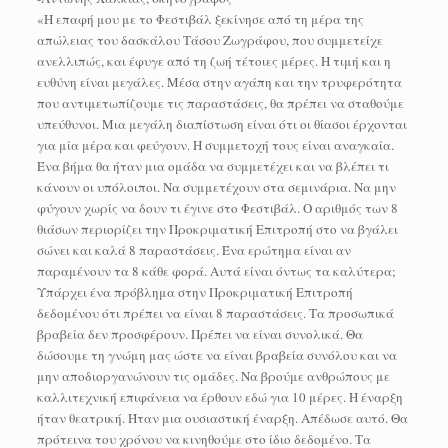
«Η επαφή μου με το Φεστιβάλ ξεκίνησε από τη μέρα της
απώλειας του δασκάλου Τάσου Ζωγράφου, που συμμετείχε
ανελλιπώς, και έφυγε από τη ζωή τέτοιες μέρες. Η τιμή και η
ευθύνη είναι μεγάλες. Μέσα στην αγάπη και την τρυφερότητα
που αντιμετωπίζουμε τις παραστάσεις, θα πρέπει να σταθούμε
υπεύθυνοι. Μια μεγάλη διαπίστωση είναι ότι οι θίασοι έρχονται
για μία μέρα και φεύγουν. Η συμμετοχή τους είναι αναγκαία.
Ένα βήμα θα ήταν μια ομάδα να συμμετέχει και να βλέπει τι
κάνουν οι υπόλοιποι. Να συμμετέχουν στα σεμινάρια. Να μην
φύγουν χωρίς να δουν τι έγινε στο Φεστιβάλ. Ο αριθμός των 8
θιάσων περιορίζει την Προκριματική Επιτροπή στο να βγάλει
σώνει και καλά 8 παραστάσεις. Ένα ερώτημα είναι αν
παραμένουν τα 8 κάθε φορά. Αυτά είναι όντως τα καλύτερα;
Υπάρχει ένα πρόβλημα στην Προκριματική Επιτροπή
δεδομένου ότι πρέπει να είναι 8 παραστάσεις. Τα προσωπικά
βραβεία δεν προσφέρουν. Πρέπει να είναι συνολικά. Θα
δώσουμε τη γνώμη μας ώστε να είναι βραβεία συνόλου και να
μην αποδιοργανώνουν τις ομάδες. Να βρούμε ανθρώπους με
καλλιτεχνική επιφάνεια να έρθουν εδώ για 10 μέρες. Η έναρξη
ήταν θεατρική. Ήταν μια ουσιαστική έναρξη. Απέδωσε αυτό. Θα
πρότεινα του χρόνου να κινηθούμε στο ίδιο δεδομένο. Τα