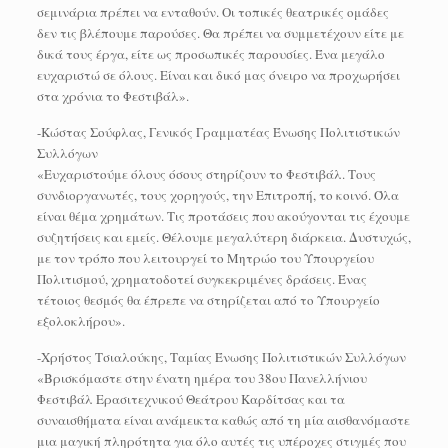
σεμινάρια πρέπει να ενταθούν. Οι τοπικές θεατρικές ομάδες
δεν τις βλέπουμε παρούσες. Θα πρέπει να συμμετέχουν είτε με
δικά τους έργα, είτε ως προσωπικές παρουσίες. Ένα μεγάλο
ευχαριστώ σε όλους. Είναι και δικό μας όνειρο να προχωρήσει
στα χρόνια το Φεστιβάλ».
-Κώστας Σούφλας, Γενικός Γραμματέας Ένωσης Πολιτιστικών
Συλλόγων
«Ευχαριστούμε όλους όσους στηρίζουν το Φεστιβάλ. Τους
συνδιοργανωτές, τους χορηγούς, την Επιτροπή, το κοινό. Όλα
είναι θέμα χρημάτων. Τις προτάσεις που ακούγονται τις έχουμε
συζητήσεις και εμείς. Θέλουμε μεγαλύτερη διάρκεια. Δυστυχώς,
με τον τρόπο που λειτουργεί το Μητρώο του Υπουργείου
Πολιτισμού, χρηματοδοτεί συγκεκριμένες δράσεις. Ένας
τέτοιος θεσμός θα έπρεπε να στηρίζεται από το Υπουργείο
εξολοκλήρου».
-Χρήστος Τσιαλούκης, Ταμίας Ένωσης Πολιτιστικών Συλλόγων
«Βρισκόμαστε στην ένατη ημέρα του 38ου Πανελλήνιου
Φεστιβάλ Ερασιτεχνικού Θεάτρου Καρδίτσας και τα
συναισθήματα είναι ανάμεικτα καθώς από τη μία αισθανόμαστε
μια μαγική πληρότητα για όλο αυτές τις υπέροχες στιγμές που