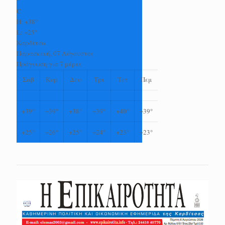
°
C
H:
+
38°
L:
+
25°
Καρδίτσα
Παρασκευή, 07 Αύγουστος
Πρόγνωση για 7 μέρες
Σαβ
Κυρ
Δευ
Τρι
Τετ
Πεμ
+
39°
+
39°
+
38°
+
39°
+
40°
+
39°
+
25°
+
26°
+
25°
+
24°
+
23°
+
23°