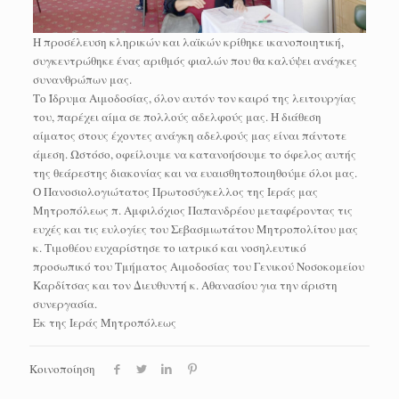
Η προσέλευση κληρικών και λαϊκών κρίθηκε ικανοποιητική,
συγκεντρώθηκε ένας αριθμός φιαλών που θα καλύψει ανάγκες
συνανθρώπων μας.
Το Ίδρυμα Αιμοδοσίας, όλον αυτόν τον καιρό της λειτουργίας
του, παρέχει αίμα σε πολλούς αδελφούς μας. Η διάθεση
αίματος στους έχοντες ανάγκη αδελφούς μας είναι πάντοτε
άμεση. Ωστόσο, οφείλουμε να κατανοήσουμε το όφελος αυτής
της θεάρεστης διακονίας και να ευαισθητοποιηθούμε όλοι μας.
Ο Πανοσιολογιώτατος Πρωτοσύγκελλος της Ιεράς μας
Μητροπόλεως π. Αμφιλόχιος Παπανδρέου μεταφέροντας τις
ευχές και τις ευλογίες του Σεβασμιωτάτου Μητροπολίτου μας
κ. Τιμοθέου ευχαρίστησε το ιατρικό και νοσηλευτικό
προσωπικό του Τμήματος Αιμοδοσίας του Γενικού Νοσοκομείου
Καρδίτσας και τον Διευθυντή κ. Αθανασίου για την άριστη
συνεργασία.
Εκ της Ιεράς Μητροπόλεως
Κοινοποίηση