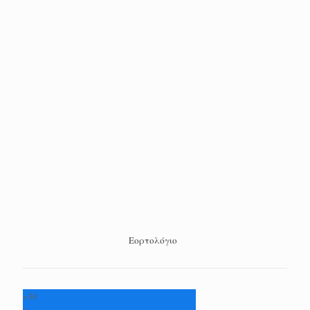
Εορτολόγιο
+
34