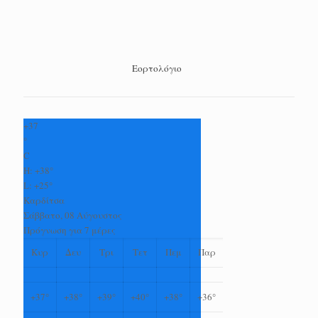
Εορτολόγιο
+
37
°
C
H:
+
38°
L:
+
25°
Καρδίτσα
Σάββατο, 08 Αύγουστος
Πρόγνωση για 7 μέρες
Κυρ
Δευ
Τρι
Τετ
Πεμ
Παρ
+
37°
+
38°
+
39°
+
40°
+
38°
+
36°