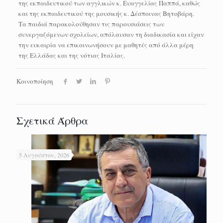
της εκπαιδευτικού των αγγλικών κ. Ευαγγελίας Παππά, καθώς
και της εκπαιδευτικού της μουσικής κ. Δέσποινας Βητοβάρη.
Τα παιδιά παρακολούθησαν τις παρουσιάσεις των
συνεργαζόμενων σχολείων, απόλαυσαν τη διαδικασία και είχαν
την ευκαιρία να επικοινωνήσουν με μαθητές από άλλα μέρη
της Ελλάδας και της νότιας Ιταλίας.
Κοινοποίηση
Σχετικά Άρθρα
5 Αυγούστου, 2026