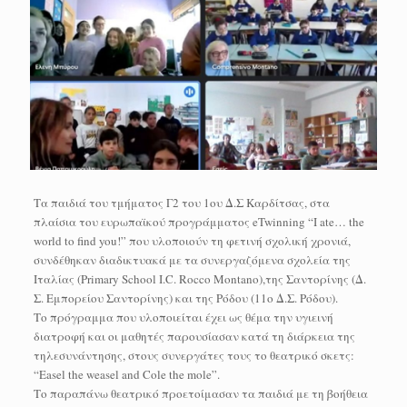
Τα παιδιά του τμήματος Γ2 του 1ου Δ.Σ Καρδίτσας, στα
πλαίσια του ευρωπαϊκού προγράμματος eTwinning “I ate… the
world to find you!” που υλοποιούν τη φετινή σχολική χρονιά,
συνδέθηκαν διαδικτυακά με τα συνεργαζόμενα σχολεία της
Ιταλίας (Primary School I.C. Rocco Montano),της Σαντορίνης (Δ.
Σ. Εμπορείου Σαντορίνης) και της Ρόδου (11ο Δ.Σ. Ρόδου).
Το πρόγραμμα που υλοποιείται έχει ως θέμα την υγιεινή
διατροφή και οι μαθητές παρουσίασαν κατά τη διάρκεια της
τηλεσυνάντησης, στους συνεργάτες τους το θεατρικό σκετς:
“Easel the weasel and Cole the mole”.
Το παραπάνω θεατρικό προετοίμασαν τα παιδιά με τη βοήθεια