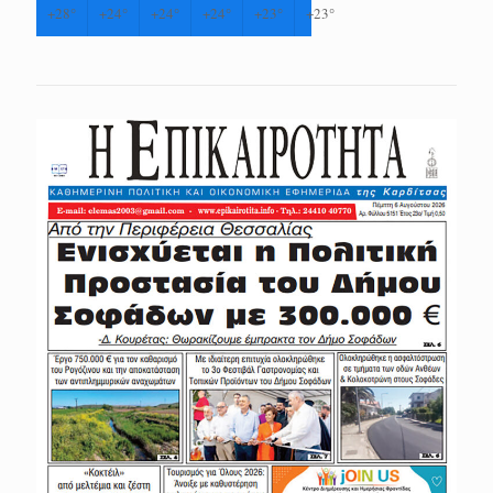
+
28°
+
24°
+
24°
+
24°
+
23°
+
23°