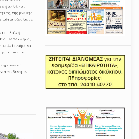
τική αλλά και
τητας, της μνήμης
τιμάται εύκολα σε
ι σε λαϊκή
σινο. Παράλληλα,
ς καλεί ακόμη να
της: τα ώριμα
ατηρούμε ό,τι
ναι τα δέντρα.