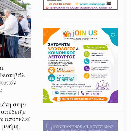
ία
 Φεστιβάλ
οπικών
υ
μένη στην
 απέδειξε
εν αποτελεί
 μνήμη,