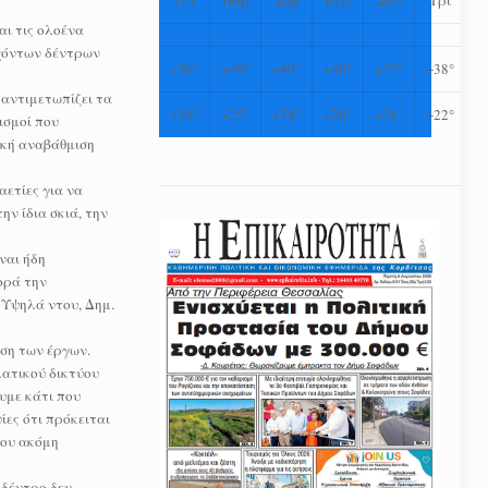
αι τις ολοένα
ρχόντων δέντρων
+
36°
+
40°
+
40°
+
40°
+
37°
+
38°
 αντιμετωπίζει τα
+
24°
+
25°
+
24°
+
26°
+
24°
+
22°
ισμοί που
ική αναβάθμιση
ετίες για να
ην ίδια σκιά, την
ναι ήδη
ορά την
 Υψηλά ντου, Δημ.
ηση των έργων.
λατικού δικτύου
υμε κάτι που
ίες ότι πρόκειται
που ακόμη
 δέντρο δεν