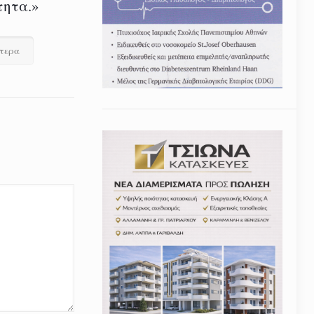
τητα.»
ότερα