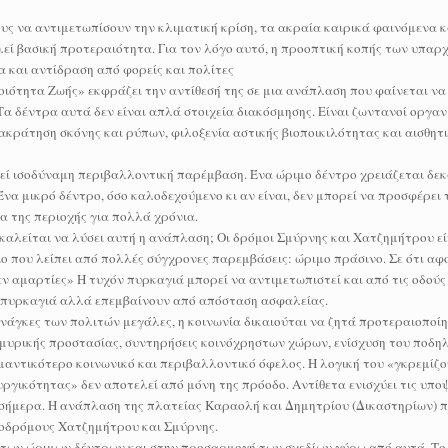
υς να αντιμετωπίσουν την κλιματική κρίση, τα ακραία καιρικά φαινόμενα κ
εί βασική προτεραιότητα. Για τον λόγο αυτό, η προοπτική κοπής των υπα
 και αντίδραση από φορείς και πολίτες
οιότητα Ζωής» εκφράζει την αντίθεσή της σε μια ανάπλαση που φαίνεται να
Τα δέντρα αυτά δεν είναι απλά στοιχεία διακόσμησης. Είναι ζωντανοί οργαν
ακράτηση σκόνης και ρύπων, φιλοξενία αστικής βιοποικιλότητας και αισθητ
ί ισοδύναμη περιβαλλοντική παρέμβαση. Ένα ώριμο δέντρο χρειάζεται δεκα
Ένα μικρό δέντρο, όσο καλοδεχούμενο κι αν είναι, δεν μπορεί να προσφέρει τ
α της περιοχής για πολλά χρόνια.
καλείται να λύσει αυτή η ανάπλαση; Οι δρόμοι Σμύρνης και Χατζημήτρου εί
είο που λείπει από πολλές σύγχρονες παρεμβάσεις: ώριμο πράσινο. Σε ότι αφ
 αμαρτίες» Η τυχόν πυρκαγιά μπορεί να αντιμετωπιστεί και από τις οδούς
ν πυρκαγιά αλλά επεμβαίνουν από απόσταση ασφαλείας.
 ανάγκες των πολιτών μεγάλες, η κοινωνία δικαιούται να ζητά προτεραιοποί
μμυρικής προστασίας, συντηρήσεις κοινόχρηστων χώρων, ενίσχυση του ποδη
αντικότερο κοινωνικό και περιβαλλοντικό όφελος. Η λογική του «γκρεμίζο
γικότητας» δεν αποτελεί από μόνη της πρόοδο. Αντίθετα ενισχύει τις υποψ
ν σήμερα. Η ανάπλαση της πλατείας Καραολή και Δημητρίου (Δικαστηρίων) 
εζοδρόμους Χατζημήτρου και Σμύρνης.
η των ώριμων δέντρων και στην προσαρμογή των σχεδίων γύρω από αυτά. Το