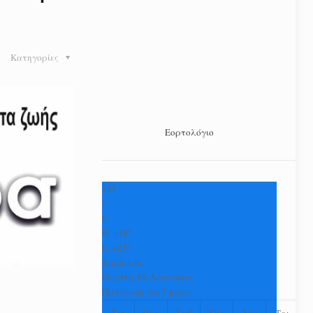
Κατηγορίες
Εορτολόγιο
+
35
°
C
H:
+
38°
L:
+
25°
Καρδίτσα
Πέμπτη, 06 Αύγουστος
Πρόγνωση για 7 μέρες
Τετ
Παρ
Σαβ
Κυρ
Δευ
Τρι