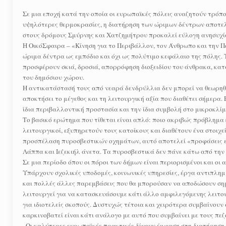
Σε μια εποχή κατά την οποία οι ευρωπαϊκές πόλεις αναζητούν τρόπο
υψηλότερες θερμοκρασίες, η διατήρηση των ώριμων δέντρων αποτελ
στους δρόμους Σμύρνης και Χατζημήτρου προκαλεί εύλογη ανησυχία
Η ΟικόΣφαιρα – «Κίνηση για το Περιβάλλον, τον Άνθρωπο και την Π
ώριμα δέντρα ως εμπόδιο και όχι ως πολύτιμο κεφάλαιο της πόλης. 
προσφέρουν σκιά, δροσιά, απορρόφηση διοξειδίου του άνθρακα, κατ
του δημόσιου χώρου.
Η αντικατάστασή τους από νεαρά δενδρύλλια δεν μπορεί να θεωρηθε
αποκτήσει το μέγεθος και τη λειτουργική αξία που διαθέτει σήμερα. 
ίδια περιβαλλοντική προστασία και την ίδια συμβολή στο μικροκλίμ
Το βασικό ερώτημα που τίθεται είναι απλό: ποιο ακριβώς πρόβλημα 
λειτουργικοί, εξυπηρετούν τους κατοίκους και διαθέτουν ένα στοιχ
προσπέλαση πυροσβεστικών οχημάτων, αυτό αποτελεί «προφάσεις εν
Λάππα και Ιεζεκιήλ άνετα. Τα πυροσβεστικά δεν πάνε κάτω από τη
Σε μια περίοδο όπου οι πόροι των δήμων είναι περιορισμένοι και οι
Υπάρχουν σχολικές υποδομές, κοινωνικές υπηρεσίες, έργα αντιπλη
και πολλές άλλες παρεμβάσεις που θα μπορούσαν να αποδώσουν σημ
λειτουργεί για να κατασκευάσουμε κάτι άλλο αμφιλεγόμενης λειτουρ
για ιδιοτελείς σκοπούς. Δυστυχώς τέτοια και χειρότερα συμβαίνου
καρκινοβατεί είναι κάτι ανάλογο με αυτό που συμβαίνει με τους π
. Οι καλύτερες ευρωπαϊκές πρακτικές δίνουν έμφαση στη διατήρησ