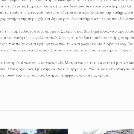
αι στο δέντρο. Παράλληλα, η αξία των δέντρων δεν είναι μόνο περιβαλλον
και το τοπίο της γειτονιάς τους. Τα δέντρα αποτελούν μέρος της καθημερινό
χαρακτήρα της περιοχής και δημιουργεί ένα αίσθημα απώλειας που δεν απο
μό της παρέμβασης στους δρόμους Σμύρνης και Χατζημήτρου, να παρουσιάσε
ν και να αναζητήσει εναλλακτικές λύσεις που θα διατηρούν το υπάρχον πρά
αρχής που παίρνονται ερήμην των πολιτών και χωρίς καμία διαβούλευση. Του
ον της πόλης και να υπερασπίζονται έναν από τους πολυτιμότερους πόρους 
με τον αριθμό των νέων κατασκευών. Μετριέται με την ικανότητά μας να δι
ιές. Στους δρόμους Σμύρνης και Χατζημήτρου, το πολύτιμο αυτό στοιχείο εί
καστηρίων κόπηκαν αδικαιολόγητα περήφανα πλατάνια, κρίμα.!