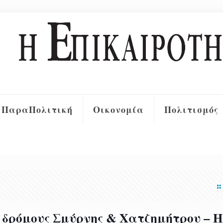
ΠαραΠολιτική
Οικονομία
Πολιτισμός
ς δρόμους Σμύρνης & Χατζημήτρου – Η