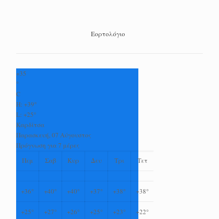
Εορτολόγιο
+
35
°
C
H:
+
39°
L:
+
25°
Καρδίτσα
Παρασκευή, 07 Αύγουστος
Πρόγνωση για 7 μέρες
Πεμ
Σαβ
Κυρ
Δευ
Τρι
Τετ
+
36°
+
40°
+
40°
+
37°
+
38°
+
38°
+
25°
+
27°
+
26°
+
25°
+
23°
+
22°