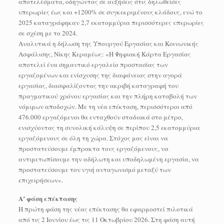
αποτελέσματα, οδηγώντας σε αυξήσεις στις δηλωθείσες
υπερωρίες έως και +1200% σε συγκεκριμένους κλάδους, ενώ το
2025 καταγράφηκαν 2,7 εκατομμύρια περισσότερες υπερωρίες
σε σχέση με το 2024.
Αναλυτικά η δήλωση της Υπουργού Εργασίας και Κοινωνικής
Ασφάλισης, Νίκης Κεραμέως: «Η Ψηφιακή Κάρτα Εργασίας
αποτελεί ένα σημαντικό εργαλείο προστασίας των
εργαζομένων και ενίσχυσης της διαφάνειας στην αγορά
εργασίας, διασφαλίζοντας την ακριβή καταγραφή του
πραγματικού χρόνου εργασίας και την πλήρη καταβολή των
νόμιμων αποδοχών. Με τη νέα επέκταση, περισσότεροι από
476.000 εργαζόμενοι θα ενταχθούν σταδιακά στο μέτρο,
ενισχύοντας τη συνολική κάλυψη σε περίπου 2,5 εκατομμύρια
εργαζόμενους σε όλη τη χώρα. Στόχος μας είναι να
προστατεύσουμε έμπρακτα τους εργαζόμενους, να
αντιμετωπίσουμε την αδήλωτη και υποδηλωμένη εργασία, να
προστατεύσουμε τον υγιή ανταγωνισμό μεταξύ των
επιχειρήσεων».
Α’ φάση επέκτασης
Η πρώτη φάση της νέας επέκτασης θα εφαρμοστεί πιλοτικά
από τις 2 Ιουνίου έως τις 11 Οκτωβρίου 2026. Στη φάση αυτή