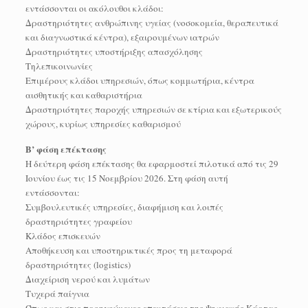
εντάσσονται οι ακόλουθοι κλάδοι:
Δραστηριότητες ανθρώπινης υγείας (νοσοκομεία, θεραπευτικά
και διαγνωστικά κέντρα), εξαιρουμένων ιατρών
Δραστηριότητες υποστήριξης απασχόλησης
Τηλεπικοινωνίες
Επιμέρους κλάδοι υπηρεσιών, όπως κομμωτήρια, κέντρα
αισθητικής και καθαριστήρια
Δραστηριότητες παροχής υπηρεσιών σε κτίρια και εξωτερικούς
χώρους, κυρίως υπηρεσίες καθαρισμού
Β’ φάση επέκτασης
Η δεύτερη φάση επέκτασης θα εφαρμοστεί πιλοτικά από τις 29
Ιουνίου έως τις 15 Νοεμβρίου 2026. Στη φάση αυτή
εντάσσονται:
Συμβουλευτικές υπηρεσίες, διαφήμιση και λοιπές
δραστηριότητες γραφείου
Κλάδος επισκευών
Αποθήκευση και υποστηρικτικές προς τη μεταφορά
δραστηριότητες (logistics)
Διαχείριση νερού και λυμάτων
Τυχερά παίγνια
Όπως και στις προηγούμενες επεκτάσεις της Ψηφιακής Κάρτας