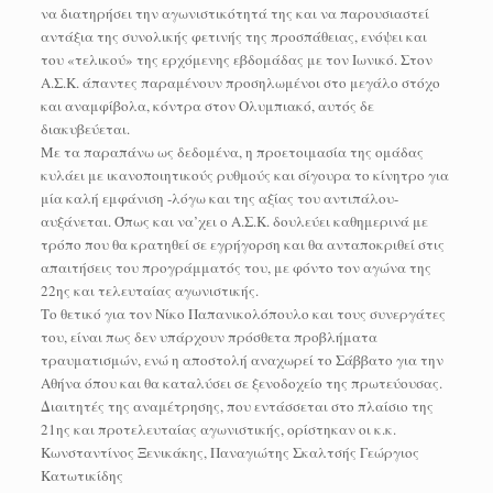
να διατηρήσει την αγωνιστικότητά της και να παρουσιαστεί
αντάξια της συνολικής φετινής της προσπάθειας, ενόψει και
του «τελικού» της ερχόμενης εβδομάδας με τον Ιωνικό. Στον
Α.Σ.Κ. άπαντες παραμένουν προσηλωμένοι στο μεγάλο στόχο
και αναμφίβολα, κόντρα στον Ολυμπιακό, αυτός δε
διακυβεύεται.
Με τα παραπάνω ως δεδομένα, η προετοιμασία της ομάδας
κυλάει με ικανοποιητικούς ρυθμούς και σίγουρα το κίνητρο για
μία καλή εμφάνιση -λόγω και της αξίας του αντιπάλου-
αυξάνεται. Όπως και να’χει ο Α.Σ.Κ. δουλεύει καθημερινά με
τρόπο που θα κρατηθεί σε εγρήγορση και θα ανταποκριθεί στις
απαιτήσεις του προγράμματός του, με φόντο τον αγώνα της
22ης και τελευταίας αγωνιστικής.
Το θετικό για τον Νίκο Παπανικολόπουλο και τους συνεργάτες
του, είναι πως δεν υπάρχουν πρόσθετα προβλήματα
τραυματισμών, ενώ η αποστολή αναχωρεί το Σάββατο για την
Αθήνα όπου και θα καταλύσει σε ξενοδοχείο της πρωτεύουσας.
Διαιτητές της αναμέτρησης, που εντάσσεται στο πλαίσιο της
21ης και προτελευταίας αγωνιστικής, ορίστηκαν οι κ.κ.
Κωνσταντίνος Ξενικάκης, Παναγιώτης Σκαλτσής Γεώργιος
Κατωτικίδης