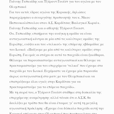
Γιάννης Γαπκιάδης και Τζάροντ Γουέστ για τον αγώνα με τον
Ολυμπιακό
Για τον εκτός έδρας αγώνα της Κυριακής, δηλώσεις
παραχώρησαν ο συνεργάτης προπονητής του κ. Νίκου
Παπανικολόπουλου στον Α.Σ. Καρδίτσας Βιολογικό Χωριό κ.
Γιάννης Γαπκιάδης και ο αθλητής Τζάροντ Γουεστ.
Ο κ. Γαπκιάδης επισήμανε την ανάγκη η ομάδα να είναι
ανταγωνιστική κόντρα σε μία από τις καλύτερες ομάδες της
Ευρώπης, ενόψει και του «τελικού» της επόμενης εβδομάδας με
τον Ιωνικό: «Παίζουμε με μία από τις καλύτερες ομάδες στην
Ευρώπη. Για εμάς οι στόχοι σε αυτό το παιχνίδι είναι ξεκάθαροι.
Θέλουμε να παρουσιαστούμε ανταγωνιστικοί και θέλουμε να
προετοιμαστούμε για τον επερχόμενο ‘τελικό’ που έχουμε στο
παιχνίδι με τον Ιωνικό. Ευχόμαστε να έχουμε μία παρουσία
άκρως ανταγωνιστική στο ματς με τον Ολυμπιακό και να
επιστρέψουμε όλοι υγιείς στην Καρδίτσα για να
προετοιμαστούμε για το επόμενο παιχνίδι».
Με τη σειρά του, ο Τζάροντ Γουέστ στάθηκε στη δυσκολία της
επερχόμενης αναμέτρησης αλλά τόνισε ότι ο Α.Σ.Κ. θα
δουλέψει με τρόπο που θα είναι έτοιμος γι’ αυτή τη μεγάλη
αγωνιστική πρόκληση: «Έχουμε ένα δύσκολο παιχνίδι αυτή την
Κυριακή απέναντι στον Ολυμπιακό που προπορεύεται στο