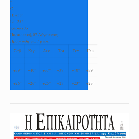
°
C
H:
+
38°
L:
+
25°
Καρδίτσα
Παρασκευή, 07 Αύγουστος
Πρόγνωση για 7 μέρες
Σαβ
Κυρ
Δευ
Τρι
Τετ
Πεμ
+
39°
+
40°
+
37°
+
39°
+
40°
+
39°
+
26°
+
26°
+
25°
+
23°
+
23°
+
23°