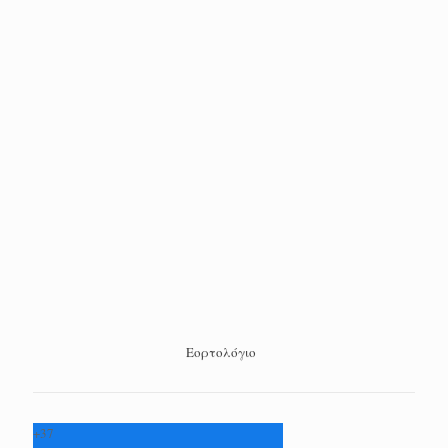
Εορτολόγιο
+
37