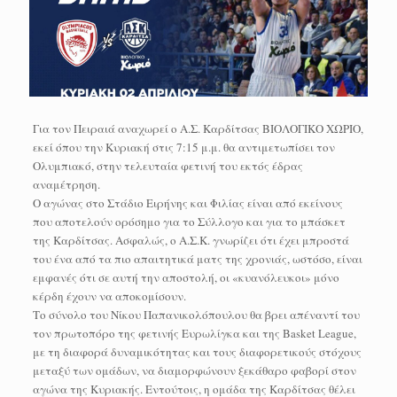
Για τον Πειραιά αναχωρεί ο Α.Σ. Καρδίτσας ΒΙΟΛΟΓΙΚΟ ΧΩΡΙΟ,
εκεί όπου την Κυριακή στις 7:15 μ.μ. θα αντιμετωπίσει τον
Ολυμπιακό, στην τελευταία φετινή του εκτός έδρας
αναμέτρηση.
Ο αγώνας στο Στάδιο Ειρήνης και Φιλίας είναι από εκείνους
που αποτελούν ορόσημο για το Σύλλογο και για το μπάσκετ
της Καρδίτσας. Ασφαλώς, ο Α.Σ.Κ. γνωρίζει ότι έχει μπροστά
του ένα από τα πιο απαιτητικά ματς της χρονιάς, ωστόσο, είναι
εμφανές ότι σε αυτή την αποστολή, οι «κυανόλευκοι» μόνο
κέρδη έχουν να αποκομίσουν.
Το σύνολο του Νίκου Παπανικολόπουλου θα βρει απέναντί του
τον πρωτοπόρο της φετινής Ευρωλίγκα και της Basket League,
με τη διαφορά δυναμικότητας και τους διαφορετικούς στόχους
μεταξύ των ομάδων, να διαμορφώνουν ξεκάθαρο φαβορί στον
αγώνα της Κυριακής. Εντούτοις, η ομάδα της Καρδίτσας θέλει