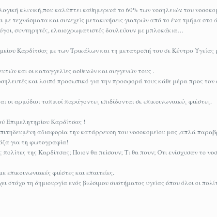
λογική κλινική,που καλύπτει καθημερινά το 60% των νοσηλειών του νοσοκο
ι με τεχνάσματα και συνεχείς μετακινήσεις γιατρών από το ένα τμήμα στο 
λόγοι, συντηρητές, ελαιοχρωματιστές δουλεύουν με μπλοκάκια…
είου Καρδίτσας με των Τρικάλων και τη μετατροπή του σε Κέντρο Υγείας 
υτών και οι καταγγελίες ασθενών και συγγενών τους .
οσηλευτές και λοιπό προσωπικό για την προσφορά τους κάθε μέρα προς τον
ι οι αρμόδιοι τοπικοί παράγοντες επιδίδονται σε επικοινωνιακές φιέστες.
ού Επιμελητηρίου Καρδίτσας !
επιτηδευμένη αδιαφορία την κατάρρευση του νοσοκομείου μας ,απλά παραβ
όζα για τη φωτογραφία!
ολίτες της Καρδίτσας; Ποιον θα πείσουν; Τι θα πουν; Ότι ενίσχυσαν το νο
 επικοινωνιακές φιέστες και επαιτείες.
ει στόχο τη δημιουργία ενός βιώσιμου συστήματος υγείας όπου όλοι οι πολί