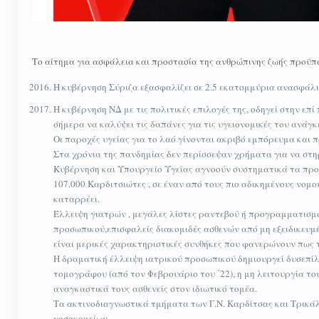
Το αίτημα για ασφάλεια και προστασία της ανθρώπινης ζωής προϋπο
Η κυβέρνηση Σύριζα εξασφαλίζει σε 2.5 εκατομμύρια ανασφάλι
Η κυβέρνηση ΝΔ με τις πολιτικές επιλογές της, οδηγεί στην ε
σήμερα να καλύψει τις δαπάνες για τις υγειονομικές του ανάγκε
Οι παροχές υγείας για το λαό γίνονται ακριβό εμπόρευμα και π
Στα χρόνια της πανδημίας δεν περίσσεψαν χρήματα για να στη
Κυβέρνηση και Υπουργείο Υγείας αγνοούν συστηματικά τα προ
107.000 Καρδιτσιώτες , σε έναν από τους πιο αδικημένους νομο
καταρρέει.
Έλλειψη γιατρών , μεγάλες λίστες ραντεβού ή προγραμματισμο
προσωπικού,επισφαλείς διακομιδές ασθενών από μη εξειδικευ
είναι μερικές χαρακτηριστικές συνθήκες που φανερώνουν πως τ
Η δραματική έλλειψη ιατρικού προσωπικού δημιουργεί δυσεπί
τομογράφου (από τον Φεβρουάριο του ΄22), η μη λειτουργία 
αναγκαστικά τους ασθενείς στον ιδιωτικό τομέα.
Τα ακτινοδιαγνωστικά τμήματα των Γ.Ν. Καρδίτσας και Τρικά
νοσοκομείων.