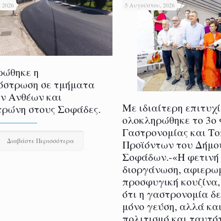
 2026
5 Αυγούστου, 2026
ρώθηκε η
όστρωση σε τμήματα
ν Ανθέων και
Με ιδιαίτερη επιτυχ
ρώνη στους Σοφάδες.
ολοκληρώθηκε το 3ο
Γαστρονομίας και Τ
Διαβάστε Περισσότερα
Προϊόντων του Δήμο
Σοφάδων.-«Η φετινή
διοργάνωση, αφιερω
προσφυγική κουζίνα,
ότι η γαστρονομία δ
μόνο γεύση, αλλά και
πολιτισμό και ταυτό