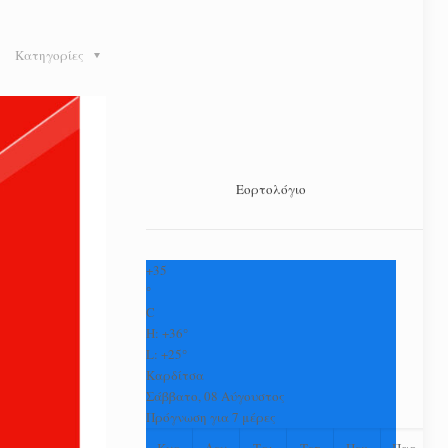
Κατηγορίες
Εορτολόγιο
+
35
°
C
H:
+
36°
L:
+
25°
Καρδίτσα
Σάββατο, 08 Αύγουστος
Πρόγνωση για 7 μέρες
Κυρ
Δευ
Τρι
Τετ
Πεμ
Παρ