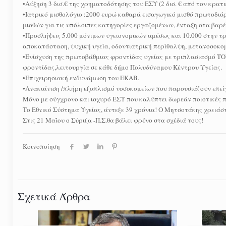
•Αύξηση 3 δισ.€ της χρηματοδότησης του ΕΣΥ (2 δισ. € από τον κρατ
•Ιατρικό μισθολόγιο :2000 ευρώ καθαρά εισαγωγικό μισθό πρωτοδιό
μισθών για τις υπόλοιπες κατηγορίες εργαζομένων, ένταξη στα βαρ
•Προσλήψεις 5.000 μόνιμων υγειονομικών αμέσως και 10.000 στην τρι
αποκατάσταση, ψυχική υγεία, οδοντιατρική περίθαλψη, μετανοσοκο
•Ενίσχυση της πρωτοβάθμιας φροντίδας υγείας με τριπλασιασμό ΤΟΜΥ
φροντίδας,λειτουργία σε κάθε δήμο Πολυδύναμου Κέντρου Υγείας.
•Επιχειρησιακή ενδυνάμωση του ΕΚΑΒ.
•Ανακαίνιση /πλήρη εξοπλισμό νοσοκομείων που παρουσιάζουν επεί
Μόνο με σύγχρονο και ισχυρό ΕΣΥ που καλύπτει δωρεάν ποιοτικές πα
Το Εθνικό Σύστημα Υγείας, άντεξε 39 χρόνια! Ο Μητσοτάκης χρειάστη
Στις 21 Μαΐου ο Σύριζα -Π.Σ.θα βάλει φρένο στα σχέδιά τους!
Κοινοποίηση
Σχετικά Άρθρα