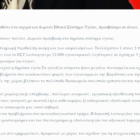
θέτει ένα ισχυρό και δωρεάν Εθνικό Σύστημα Υγείας, προσβάσιμο σε όλους.
στους πολίτες ,δωρεάν πρόσβαση στο δημόσιο σύστημα υγείας.
πί πληρωμή περίθαλψη ακόμη και των ασφαλισμένων. Τουλάχιστον 1 στους 3 
ς ενώ το ΕΣΥ λειτουργεί με 12.000 υγειονομικούς λιγότερους σε σχέση με 3 
ρονόμιο για λίγους .
ριχτεί η δημόσια υγεία.Τα γαλάζια στόματα ήταν μεγάλα, πεινασμένα και 
βλήματα που αναδεικνύουν φορείς των υγειονομικών της Καρδίτσας και τη
ύς της χώρας,βλέπουν το πολύπαθο Νοσοκομείο στο οποίο εμπιστεύονται την 
ύ χειρουργικής επέμβασης , πολύωρες αναμονές , εργασιακή εξουθένωση το
μένους γιατρούς,με ακατάλληλα ασθενοφόρα, ξενοδοχειακός εξοπλισμός κα
ο νοσοκομείο μας νοσεί σοβαρά.
λυτα προβλήματα στο ακτινοδιαγνωστικό τμήμα. Η διακοπή λειτουργίας το
του μαστογράφου και του παντογράφου,η υπολειτουργία του αξονικού τομογ
λων συν εφημερεύουν, προφανώς ως μέρος του σχεδίου για τη συγχώνευση τ