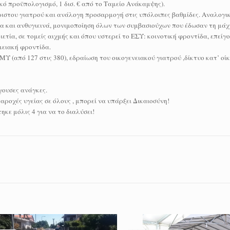
ικό προϋπολογισμό, 1 δισ. € από το Ταμείο Ανάκαμψης).
ριστου γιατρού και ανάλογη προσαρμογή στις υπόλοιπες βαθμίδες. Αναλογικ
έα και ανθυγιεινά, μονιμοποίηση όλων των συμβασιούχων που έδωσαν τη μάχη
ετία, σε τομείς αιχμής και όπου υστερεί το ΕΣΥ: κοινοτική φροντίδα, επείγο
μειακή φροντίδα.
 (από 127 στις 380), εδραίωση του οικογενειακού γιατρού ,δίκτυο κατ’ οί
γουσες ανάγκες.
ροχές υγείας σε όλους , μπορεί να υπάρξει Δικαιοσύνη!
κε μόλις 4 για να το διαλύσει!