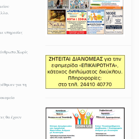
μείου
άλλο.
με υπηρεσίες
 άνθρωπο.Χωρίς
ρέθηκαν για τη
σοκομείο
τες θα έχουν