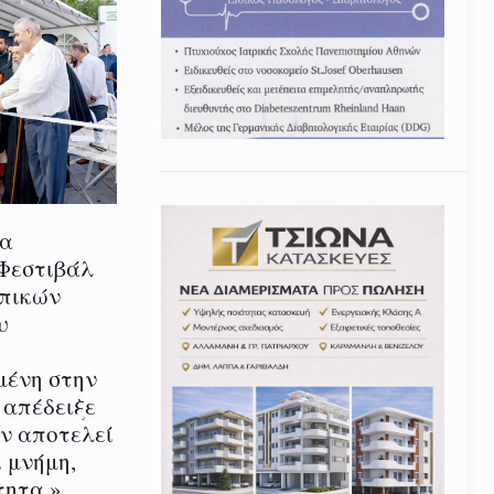
ία
 Φεστιβάλ
οπικών
υ
μένη στην
 απέδειξε
εν αποτελεί
 μνήμη,
τητα.»