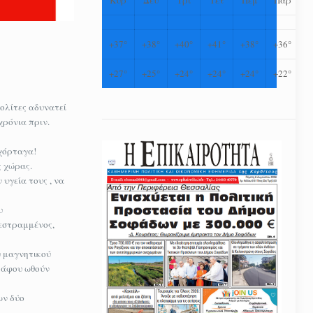
+
37°
+
38°
+
40°
+
41°
+
38°
+
36°
+
27°
+
25°
+
24°
+
24°
+
24°
+
22°
πολίτες αδυνατεί
χρόνια πριν.
αχόρταγα!
ς χώρας.
υγεία τους , να
υ
τεστραμμένος,
υ μαγνητικού
ράφου ωθούν
ων δύο