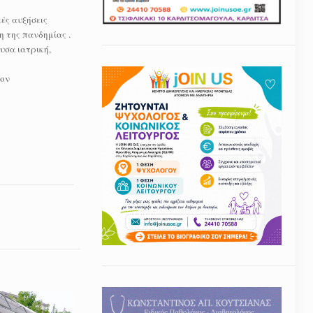
ές αυξήσεις
 της πανδημίας .
υσα ιατρική,
κον