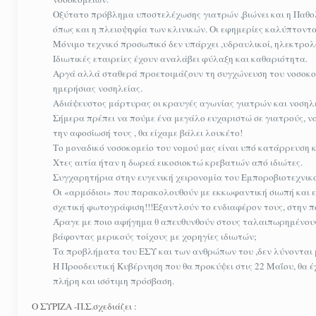
Οξύτατο πρόβλημα υποστελέχωσης γιατρών ,βιώνει και η Παθο
όπως και η πλειοψηφία των κλινικών. Οι εφημερίες καλύπτοντα
Μόνιμο τεχνικό προσωπικό δεν υπάρχει ,υδραυλικοί, ηλεκτρο
Ιδιωτικές εταιρείες έχουν αναλάβει φύλαξη και καθαριότητα.
Αργά αλλά σταθερά προετοιμάζουν τη συγχώνευση του νοσοκομ
ημερήσιας νοσηλείας.
Αδιάψευστος μάρτυρας οι κραυγές αγωνίας γιατρών και νοσηλε
Σήμερα πρέπει να πούμε ένα μεγάλο ευχαριστώ σε γιατρούς, ν
την αφοσίωσή τους , θα είχαμε βάλει λουκέτο!
Το μοναδικό νοσοκομείο του νομού μας είναι υπό κατάρρευση κα
Χτες αιτία ήταν η δωρεά εικοσιοκτώ κρεβατιών από ιδιώτες.
Συγχαρητήρια στην ευγενική χειρονομία του Εμποροβιοτεχνικ
Οι «αρμόδιοι» που παρακολουθούν με εκκωφαντική σιωπή και 
σχετική φωτογράφιση!!!Εξαντλούν το ενδιαφέρον τους, στην π
Άραγε με ποιο αφήγημα θ απευθυνθούν στους ταλαιπωρημένους π
βάφοντας μερικούς τοίχους με χορηγίες ιδιωτών;
Τα προβλήματα του ΕΣΥ και των ανθρώπων του ,δεν λύνονται με
Η Προοδευτική Κυβέρνηση που θα προκύψει στις 22 Μαΐου, θα έχ
πλήρη και ισότιμη πρόσβαση.
Ο ΣΥΡΙΖΑ -Π.Σ.σχεδιάζει :