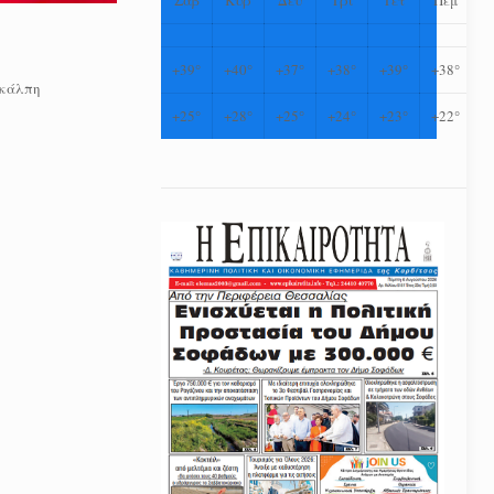
+
39°
+
40°
+
37°
+
38°
+
39°
+
38°
 κάλπη
+
25°
+
28°
+
25°
+
24°
+
23°
+
22°