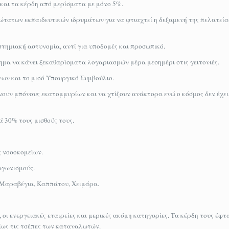
και τα κέρδη από μερίσματα με μόνο 5%.
ώτατων εκπαιδευτικών ιδρυμάτων για να φτιαχτεί η δεξαμενή της πελατείας
τημιακή αστυνομία, αντί για υποδομές και προσωπικό.
ημα να κάνει ξεκαθαρίσματα λογαριασμών μέρα μεσημέρι στις γειτονιές.
ων και το μισό Υπουργικό Συμβούλιο.
ουν μπόνους εκατομμυρίων και να χτίζουν ανάκτορα ενώ ο κόσμος δεν έχει
 30% τους μισθούς τους.
ς νοσοκομείων.
ιαγωνισμούς.
 Μαραβέγια, Καππάτου, Χειμάρα.
οι ενεργειακές εταιρείες και μερικές ακόμη κατηγορίες. Τα κέρδη τους έφτα
ίως τις τσέπες των καταναλωτών.