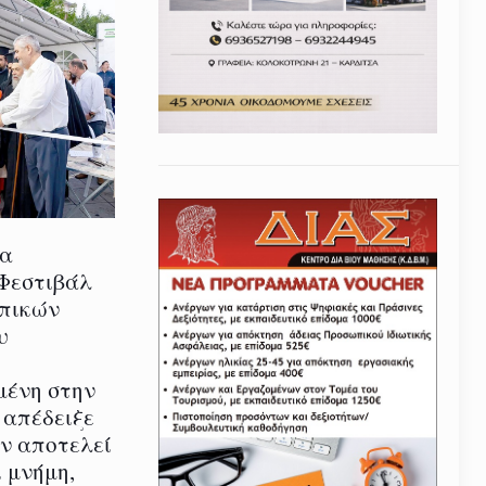
ία
 Φεστιβάλ
οπικών
υ
μένη στην
 απέδειξε
εν αποτελεί
 μνήμη,