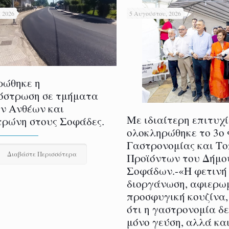
 2026
5 Αυγούστου, 2026
ρώθηκε η
όστρωση σε τμήματα
ν Ανθέων και
Με ιδιαίτερη επιτυχ
ρώνη στους Σοφάδες.
ολοκληρώθηκε το 3ο
Γαστρονομίας και Τ
Διαβάστε Περισσότερα
Προϊόντων του Δήμο
Σοφάδων.-«Η φετινή
διοργάνωση, αφιερω
προσφυγική κουζίνα,
ότι η γαστρονομία δ
μόνο γεύση, αλλά και