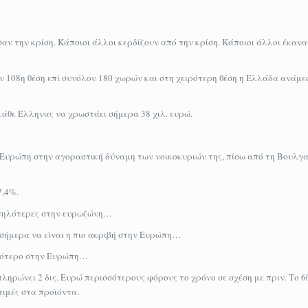
αν την κρίση. Κάποιοι άλλοι κερδίζουν από την κρίση. Κάποιοι άλλοι έκαν
108η θέση επί συνόλου 180 χωρών και στη χειρότερη θέση η Ελλάδα ανάμε
κάθε Έλληνας να χρωστάει σήμερα 38 χιλ. ευρώ.
 Ευρώπη στην αγοραστική δύναμη των νοικοκυριών της, πίσω από τη Βουλγα
7,4%.
 υψηλότερες στην ευρωζώνη…
σήμερα να είναι η πιο ακριβή στην Ευρώπη…
ηλότερο στην Ευρώπη…
πληρώνει 2 δις. Ευρώ περισσότερους φόρους το χρόνο σε σχέση με πριν. Το 
τιμές στα προϊόντα.