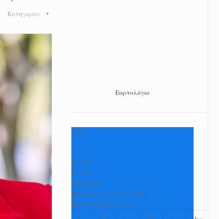
Κατηγορίες
Εορτολόγιο
+
34
°
C
H:
+
37°
L:
+
25°
Καρδίτσα
Παρασκευή, 07 Αύγουστος
Πρόγνωση για 7 μέρες
Σαβ
Κυρ
Δευ
Τρι
Τετ
Πεμ