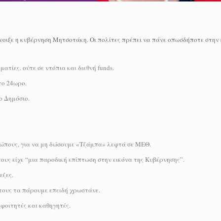
άνοιξε η κυβέρνηση Μητσοτάκη. Οι πολίτες πρέπει να πάνε οπωσδήποτε στην
ατίες. ούτε σε ντόπια και διεθνή funds.
το 24ωρο.
ο Δημόσιο.
ώπους, για να μη δώσουμε «Τζάμπα» λεφτά σε ΜΕΘ.
ους είχε “μια παροδική επίπτωση στην εικόνα της Κυβέρνησης”.
εζες.
 τους τα πάρουμε επειδή χρωστάνε.
φοιτητές και καθηγητές.