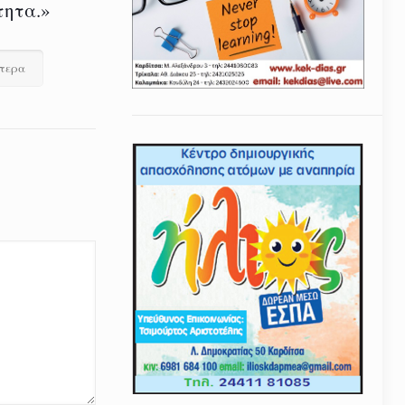
τητα.»
ότερα