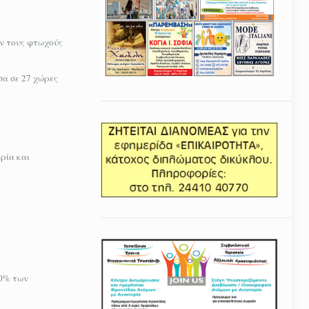
αν τους φτωχούς
σα σε 27 χώρες
ρία και
60% των