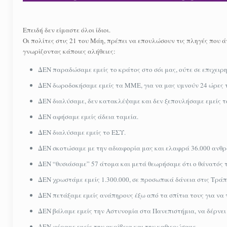
Επειδή δεν είμαστε όλοι ίδιοι.
Οι πολίτες στις 21 του Μάη, πρέπει να επουλώσουν τις πληγές που 
γνωρίζοντας κάποιες αλήθειες:
ΔΕΝ παραδώσαμε εμείς το κράτος στο σόι μας, ούτε σε επιχειρημ
ΔΕΝ δωροδοκήσαμε εμείς τα ΜΜΕ, για να μας υμνούν 24 ώρες 
ΔΕΝ διαλύσαμε, δεν κατακλέψαμε και δεν ξεπουλήσαμε εμείς τ
ΔΕΝ αφήσαμε εμείς άδεια ταμεία.
ΔΕΝ διαλύσαμε εμείς το ΕΣΥ.
ΔΕΝ σκοτώσαμε με την αδιαφορία μας και ελαφρά 36.000 ανθρ
ΔΕΝ “θυσιάσαμε” 57 άτομα και μετά θεωρήσαμε ότι ο θάνατός τ
ΔΕΝ χρωστάμε εμείς 1.300.000, σε προσωπικά δάνεια στις Τράπ
ΔΕΝ πετάξαμε εμείς ανάπηρους έξω από τα σπίτια τους για να
ΔΕΝ βάλαμε εμείς την Αστυνομία στα Πανεπιστήμια, να δέρνει 
ΔΕΝ φέραμε εμείς την ακρίβεια και την καθιερώσαμε