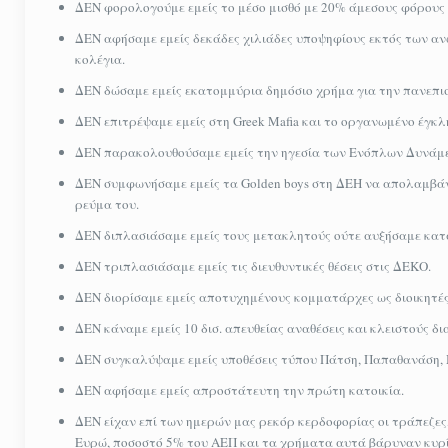
ΔΕΝ φορολογούμε εμείς το μέσο μισθό με 20% άμεσους φόρους 
ΔΕΝ αφήσαμε εμείς δεκάδες χιλιάδες υποψηφίους εκτός των αν
κολέγια.
ΔΕΝ δώσαμε εμείς εκατομμύρια δημόσιο χρήμα για την πανεπισ
ΔΕΝ επιτρέψαμε εμείς στη Greek Mafia και το οργανωμένο έγκλ
ΔΕΝ παρακολουθούσαμε εμείς την ηγεσία των Ενόπλων Δυνάμε
ΔΕΝ συμφωνήσαμε εμείς τα Golden boys στη ΔΕΗ να απολαμβάν
ρεύμα του.
ΔΕΝ διπλασιάσαμε εμείς τους μετακλητούς ούτε αυξήσαμε κατά
ΔΕΝ τριπλασιάσαμε εμείς τις διευθυντικές θέσεις στις ΔΕΚΟ.
ΔΕΝ διορίσαμε εμείς αποτυχημένους κομματάρχες ως διοικητέ
ΔΕΝ κάναμε εμείς 10 δισ. απευθείας αναθέσεις και κλειστούς δ
ΔΕΝ συγκαλύψαμε εμείς υποθέσεις τύπου Πάτση, Παπαθανάση,
ΔΕΝ αφήσαμε εμείς απροστάτευτη την πρώτη κατοικία.
ΔΕΝ είχαν επί των ημερών μας ρεκόρ κερδοφορίας οι τράπεζες, 
Ευρώ, ποσοστό 5% του ΑΕΠ και τα χρήματα αυτά βάρυναν κυρ