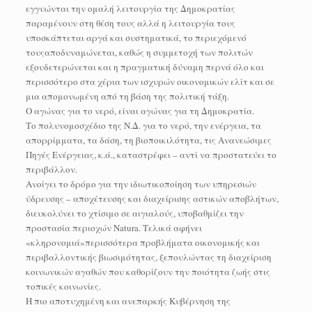
εγγυώνται την ομαλή λειτουργία της Δημοκρατίας
παραμένουν στη θέση τους αλλά η λειτουργία τους
υποσκάπτεται αργά και συστηματικά, το περιεχόμενό
τουςαποδυναμώνεται, καθώς η συμμετοχή των πολιτών
εξουδετερώνεται και η πραγματική δύναμη περνά όλο και
περισσότερο στα χέρια των ισχυρών οικονομικών ελίτ και σε
μια απομονωμένη από τη βάση της πολιτική τάξη.
Ο αγώνας για το νερό, είναι αγώνας για τη Δημοκρατία.
Το πολυνομοσχέδιο της Ν.Δ. για το νερό, την ενέργεια, τα
απορρίμματα, τα δάση, τη βιοποικιλότητα, τις Ανανεώσιμες
Πηγές Ενέργειας, κ.ά., καταστρέφει – αντί να προστατεύει το
περιβάλλον.
Ανοίγει το δρόμο για την ιδιωτικοποίηση των υπηρεσιών
ύδρευσης – αποχέτευσης και διαχείρισης αστικών αποβλήτων,
διευκολύνει το χτίσιμο σε αιγιαλούς, υποβαθμίζει την
προστασία περιοχών Νatura. Τελικά αφήνει
«κληρονομιά»περισσότερα προβλήματα οικονομικής και
περιβαλλοντικής βιωσιμότητας, ξεπουλώντας τη διαχείριση
κοινωνικών αγαθών που καθορίζουν την ποιότητα ζωής στις
τοπικές κοινωνίες.
Η πιο αποτυχημένη και ανεπαρκής Κυβέρνηση της