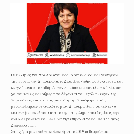
Οι Έλληνες που πρώτοι στον κόσμο συνέλαβαν και γεύτηκαν
την έννοια της Δημοκρατικής Διακυβέρνησης ως πολίτευμα και
ως γνώμονα που καθόριζε τον δημόσιο και τον ιδιωτικό βίο, που
χαίρονται ως και σήμερα να δέχονται τα μεγάλα «εύγε» της
παγκόσμιας κοινότητας για αυτή την προσφορά τους,
μετατράπηκαν σε θιασώτες μιας Δημοκρατίας που τείνει να
καταντήσει σκιά του εαυτού της – της Δημοκρατίας όπως την
αντιλαμβάνεται και θέλει να την επιβάλει το κόμμα της Νέας
Δημοκρατίας.
Στη χώρα μας από το καλοκαίρι του 2019 οι θεσμοί που