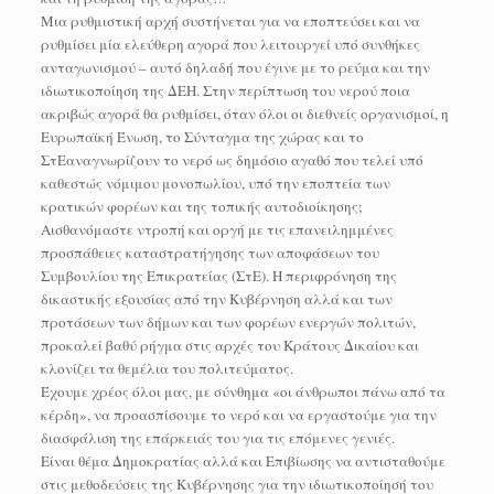
Μια ρυθμιστική αρχή συστήνεται για να εποπτεύσει και να
ρυθμίσει μία ελεύθερη αγορά που λειτουργεί υπό συνθήκες
ανταγωνισμού – αυτό δηλαδή που έγινε με το ρεύμα και την
ιδιωτικοποίηση της ΔΕΗ. Στην περίπτωση του νερού ποια
ακριβώς αγορά θα ρυθμίσει, όταν όλοι οι διεθνείς οργανισμοί, η
Ευρωπαϊκή Ένωση, το Σύνταγμα της χώρας και το
ΣτΕαναγνωρίζουν το νερό ως δημόσιο αγαθό που τελεί υπό
καθεστώς νόμιμου μονοπωλίου, υπό την εποπτεία των
κρατικών φορέων και της τοπικής αυτοδιοίκησης;
Αισθανόμαστε ντροπή και οργή με τις επανειλημμένες
προσπάθειες καταστρατήγησης των αποφάσεων του
Συμβουλίου της Επικρατείας (ΣτΕ). Η περιφρόνηση της
δικαστικής εξουσίας από την Κυβέρνηση αλλά και των
προτάσεων των δήμων και των φορέων ενεργών πολιτών,
προκαλεί βαθύ ρήγμα στις αρχές του Κράτους Δικαίου και
κλονίζει τα θεμέλια του πολιτεύματος.
Έχουμε χρέος όλοι μας, με σύνθημα «οι άνθρωποι πάνω από τα
κέρδη», να προασπίσουμε το νερό και να εργαστούμε για την
διασφάλιση της επάρκειάς του για τις επόμενες γενιές.
Είναι θέμα Δημοκρατίας αλλά και Επιβίωσης να αντισταθούμε
στις μεθοδεύσεις της Κυβέρνησης για την ιδιωτικοποίησή του