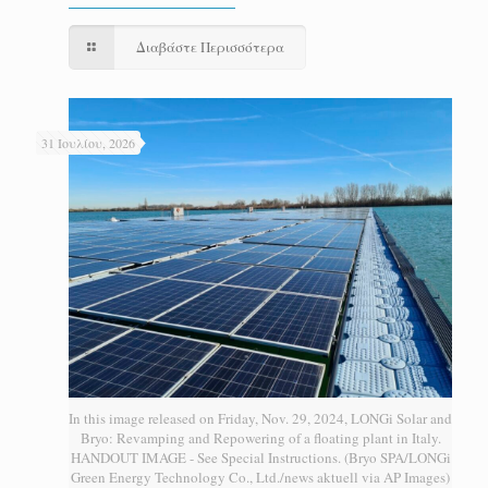
Διαβάστε Περισσότερα
31 Ιουλίου, 2026
In this image released on Friday, Nov. 29, 2024, LONGi Solar and
Bryo: Revamping and Repowering of a floating plant in Italy.
HANDOUT IMAGE - See Special Instructions. (Bryo SPA/LONGi
Green Energy Technology Co., Ltd./news aktuell via AP Images)