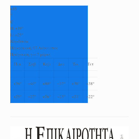
+
35
°
C
H:
+
39°
L:
+
25°
Καρδίτσα
Παρασκευή, 07 Αύγουστος
Πρόγνωση για 7 μέρες
Πεμ
Σαβ
Κυρ
Δευ
Τρι
Τετ
+
36°
+
40°
+
40°
+
37°
+
38°
+
38°
+
25°
+
27°
+
26°
+
25°
+
23°
+
22°