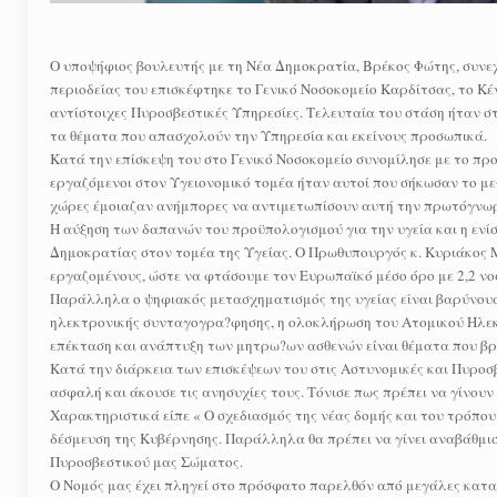
Ο υποψήφιος βουλευτής με τη Νέα Δημοκρατία, Βρέκος Φώτης, συνεχί
περιοδείας του επισκέφτηκε το Γενικό Νοσοκομείο Καρδίτσας, το Κ
αντίστοιχες Πυροσβεστικές Υπηρεσίες. Τελευταία του στάση ήταν σ
τα θέματα που απασχολούν την Υπηρεσία και εκείνους προσωπικά.
Κατά την επίσκεψη του στο Γενικό Νοσοκομείο συνομίλησε με το πρ
εργαζόμενοι στον Υγειονομικό τομέα ήταν αυτοί που σήκωσαν το με
χώρες έμοιαζαν ανήμπορες να αντιμετωπίσουν αυτή την πρωτόγνωρ
Η αύξηση των δαπανών του προϋπολογισμού για την υγεία και η ενίσ
Δημοκρατίας στον τομέα της Υγείας. Ο Πρωθυπουργός κ. Κυριάκος Μ
εργαζομένους, ώστε να φτάσουμε τον Ευρωπαϊκό μέσο όρο με 2,2 νο
Παράλληλα ο ψηφιακός μετασχηματισμός της υγείας είναι βαρύνουσα
ηλεκτρονικής συνταγογρα?φησης, η ολοκλήρωση του Ατομικού Ηλεκ
επέκταση και ανάπτυξη των μητρω?ων ασθενών είναι θέματα που βρ
Κατά την διάρκεια των επισκέψεων του στις Αστυνομικές και Πυροσ
ασφαλή και άκουσε τις ανησυχίες τους. Τόνισε πως πρέπει να γίνου
Χαρακτηριστικά είπε « Ο σχεδιασμός της νέας δομής και του τρόπο
δέσμευση της Κυβέρνησης. Παράλληλα θα πρέπει να γίνει αναβάθμι
Πυροσβεστικού μας Σώματος.
Ο Νομός μας έχει πληγεί στο πρόσφατο παρελθόν από μεγάλες κατα