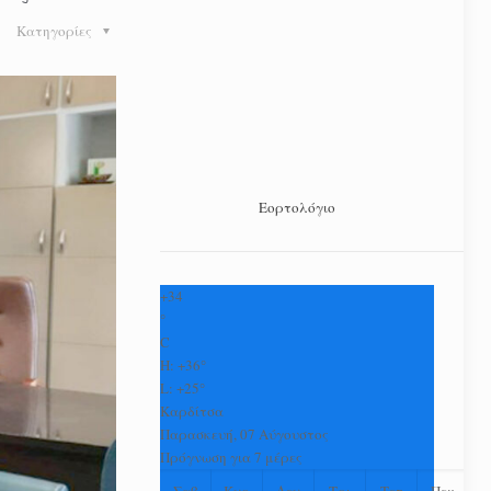
Κατηγορίες
Εορτολόγιο
+
34
°
C
H:
+
36°
L:
+
25°
Καρδίτσα
Παρασκευή, 07 Αύγουστος
Πρόγνωση για 7 μέρες
Σαβ
Κυρ
Δευ
Τρι
Τετ
Πεμ