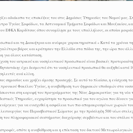
ζει αδιάκοπα τις επισκέψεις του στις Δημόσιες Υπηρεσίες του Νομού μας. Σ
έντρο Υγείας Σοφάδων, τα Αστυνομικά Τμήματα Σοφάδων και Μουζακίου, καθ
τον ΕΦΚΑ Καρδίτσας όπου συνομίλησε με τους υπαλλήλους, οι οποίοι μοιρά
οσωπικό και τη Διοικήτρια και ανέφερε χαρακτηριστικά « Κατά τα χρόνια τη
γαλύτερο βάρος και κράτησαν την Ελλάδα στα πόδια της, την ώρα που άλλε
η για όλους κατάσταση.
χυση του ιατρικού και νοσηλευτικού προσωπικού είναι βασικές προτεραιότη
ητσοτάκης έχει δεσμευτεί ότι το νοσηλευτικό προσωπικό θα αυξηθεί κατά 1
σηλευτές ανά κλίνη.
ς σημασίας και χρήζει άμεσης προσοχής. Σε αυτό το πλαίσιο, η ενίσχυση τ
τρονικού Φακέλου Υγείας, η αναβάθμιση των ψηφιακών υποδομών στα νοσοκ
ίσκονται στη κορυφή του προγράμματος της Νέας Δημοκρατίας για τη νέα 
βεστικές Υπηρεσίες, ευχαρίστησε το προσωπικό για τον αγώνα που δίνουν γ
ν ενέργειες για να ενισχυθεί η ασφάλεια των πιο απομακρυσμένων χωριών το
υ λειτουργίας του Πυροσβεστικού Σώματος με την πρόσληψη 500 νέων στελεχ
ση του πληροφοριακού συστήματος διαχείρισης συμβάντων και του στόλου 
στροφές, οπότε η αναβάθμιση και η επέκταση του δικτυού Μετεωρολογικών