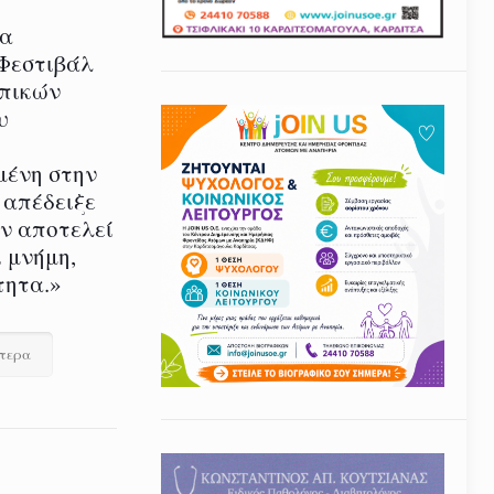
ία
 Φεστιβάλ
οπικών
υ
μένη στην
 απέδειξε
εν αποτελεί
 μνήμη,
τητα.»
ότερα