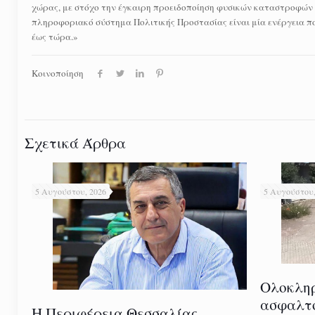
χώρας, με στόχο την έγκαιρη προειδοποίηση φυσικών καταστροφών εί
πληροφοριακό σύστημα Πολιτικής Προστασίας είναι μία ενέργεια πο
έως τώρα.»
Κοινοποίηση
Σχετικά Άρθρα
5 Αυγούστου, 2026
5 Αυγούστου,
Ολοκλη
ασφαλτ
Η Περιφέρεια Θεσσαλίας