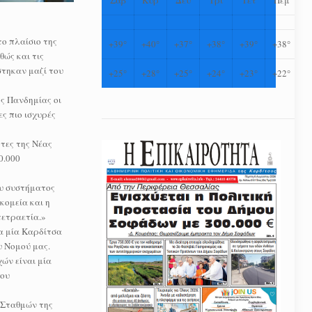
το πλαίσιο της
+
39°
+
40°
+
37°
+
38°
+
39°
+
38°
ώς και τις
στηκαν μαζί του
+
25°
+
28°
+
25°
+
24°
+
23°
+
22°
ς Πανδημίας οι
ς πιο ισχυρές
τες της Νέας
0.000
ου συστήματος
ομεία και η
τετραετία.»
ια μία Καρδίτσα
υ Νομού μας.
ών είναι μία
του
 Σταθμών της