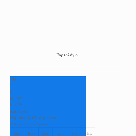
Εορτολόγιο
+
34
°
C
H:
+
37°
L:
+
25°
Καρδίτσα
Παρασκευή, 07 Αύγουστος
Πρόγνωση για 7 μέρες
Σαβ
Κυρ
Δευ
Τρι
Τετ
Πεμ