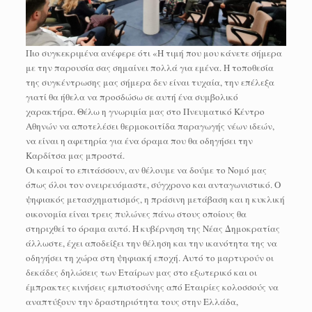
Πιο συγκεκριμένα ανέφερε ότι «Η τιμή που μου κάνετε σήμερα
με την παρουσία σας σημαίνει πολλά για εμένα. Η τοποθεσία
της συγκέντρωσης μας σήμερα δεν είναι τυχαία, την επέλεξα
γιατί θα ήθελα να προσδώσω σε αυτή ένα συμβολικό
χαρακτήρα. Θέλω η γνωριμία μας στο Πνευματικό Κέντρο
Αθηνών να αποτελέσει θερμοκοιτίδα παραγωγής νέων ιδεών,
να είναι η αφετηρία για ένα όραμα που θα οδηγήσει την
Καρδίτσα μας μπροστά.
Οι καιροί το επιτάσσουν, αν θέλουμε να δούμε το Νομό μας
όπως όλοι τον ονειρευόμαστε, σύγχρονο και ανταγωνιστικό. Ο
ψηφιακός μετασχηματισμός, η πράσινη μετάβαση και η κυκλική
οικονομία είναι τρεις πυλώνες πάνω στους οποίους θα
στηριχθεί το όραμα αυτό. Η κυβέρνηση της Νέας Δημοκρατίας
άλλωστε, έχει αποδείξει την θέληση και την ικανότητα της να
οδηγήσει τη χώρα στη ψηφιακή εποχή. Αυτό το μαρτυρούν οι
δεκάδες δηλώσεις των Εταίρων μας στο εξωτερικό και οι
έμπρακτες κινήσεις εμπιστοσύνης από Εταιρίες κολοσσούς να
αναπτύξουν την δραστηριότητα τους στην Ελλάδα,