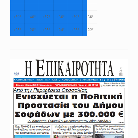
+
39°
+
40°
+
37°
+
38°
+
39°
+
38°
+
25°
+
28°
+
25°
+
24°
+
23°
+
22°