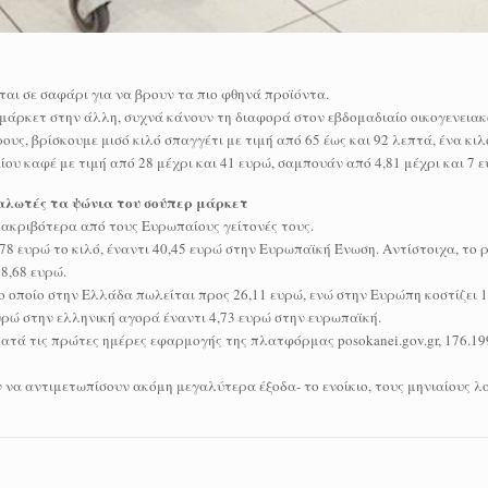
ται σε σαφάρι για να βρουν τα πιο φθηνά προϊόντα.
ρ μάρκετ στην άλλη, συχνά κάνουν τη διαφορά στον εβδομαδιαίο οικογενεια
υς, βρίσκουμε μισό κιλό σπαγγέτι με τιμή από 65 έως και 92 λεπτά, ένα κιλ
αίου καφέ με τιμή από 28 μέχρι και 41 ευρώ, σαμπουάν από 4,81 μέχρι και 7 
αλωτές τα ψώνια του σούπερ μάρκετ
ακριβότερα από τους Ευρωπαίους γείτονές τους.
,78 ευρώ το κιλό, έναντι 40,45 ευρώ στην Ευρωπαϊκή Ένωση. Αντίστοιχα, το
 8,68 ευρώ.
οποίο στην Ελλάδα πωλείται προς 26,11 ευρώ, ενώ στην Ευρώπη κοστίζει 1
υρώ στην ελληνική αγορά έναντι 4,73 ευρώ στην ευρωπαϊκή.
ατά τις πρώτες ημέρες εφαρμογής της πλατφόρμας posokanei.gov.gr, 176.19
να αντιμετωπίσουν ακόμη μεγαλύτερα έξοδα- το ενοίκιο, τους μηνιαίους λ