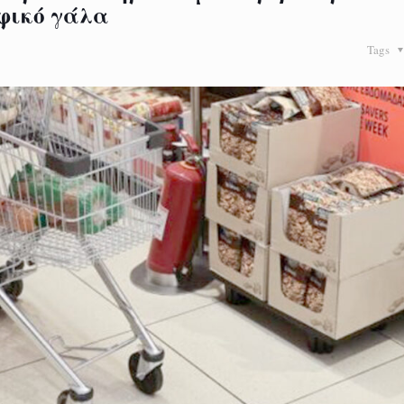
φικό γάλα
Tags