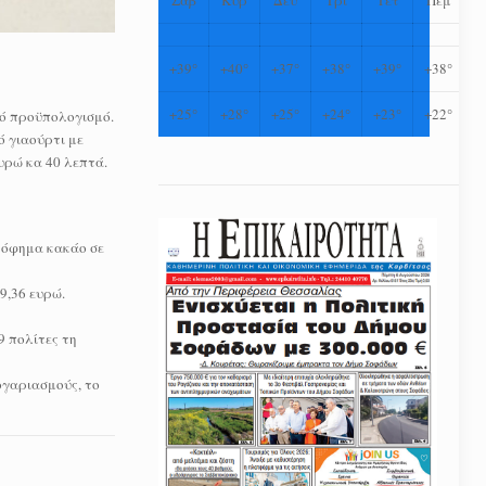
+
39°
+
40°
+
37°
+
38°
+
39°
+
38°
+
25°
+
28°
+
25°
+
24°
+
23°
+
22°
κό προϋπολογισμό.
ό γιαούρτι με
ευρώ κα 40 λεπτά.
 ρόφημα κακάο σε
9,36 ευρώ.
9 πολίτες τη
ογαριασμούς, το