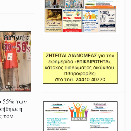
ο 55% των
νήθηκε η
ς τον