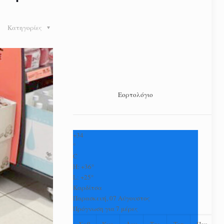
Κατηγορίες
Εορτολόγιο
+
34
°
C
H:
+
36°
L:
+
25°
Καρδίτσα
Παρασκευή, 07 Αύγουστος
Πρόγνωση για 7 μέρες
Σαβ
Κυρ
Δευ
Τρι
Τετ
Πεμ