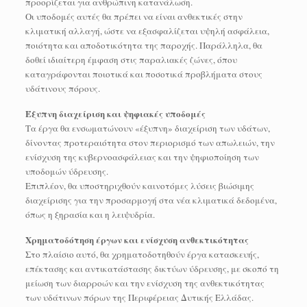
προορίζεται για ανθρώπινη κατανάλωση.
Οι υποδομές αυτές θα πρέπει να είναι ανθεκτικές στην
κλιματική αλλαγή, ώστε να εξασφαλίζεται υψηλή ασφάλεια,
ποιότητα και αποδοτικότητα της παροχής. Παράλληλα, θα
δοθεί ιδιαίτερη έμφαση στις παραλιακές ζώνες, όπου
καταγράφονται ποιοτικά και ποσοτικά προβλήματα στους
υδάτινους πόρους.
Έξυπνη διαχείριση και ψηφιακές υποδομές
Τα έργα θα ενσωματώνουν «έξυπνη» διαχείριση των υδάτων,
δίνοντας προτεραιότητα στον περιορισμό των απωλειών, την
ενίσχυση της κυβερνοασφάλειας και την ψηφιοποίηση των
υποδομών ύδρευσης.
Επιπλέον, θα υποστηριχθούν καινοτόμες λύσεις βιώσιμης
διαχείρισης για την προσαρμογή στα νέα κλιματικά δεδομένα,
όπως η ξηρασία και η λειψυδρία.
Χρηματοδότηση έργων και ενίσχυση ανθεκτικότητας
Στο πλαίσιο αυτό, θα χρηματοδοτηθούν έργα κατασκευής,
επέκτασης και αντικατάστασης δικτύων ύδρευσης, με σκοπό τη
μείωση των διαρροών και την ενίσχυση της ανθεκτικότητας
των υδάτινων πόρων της Περιφέρειας Δυτικής Ελλάδας.