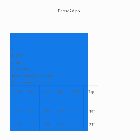
Εορτολόγιο
+
36
°
C
H:
+
38°
L:
+
25°
Καρδίτσα
Παρασκευή, 07 Αύγουστος
Πρόγνωση για 7 μέρες
Σαβ
Κυρ
Δευ
Τρι
Τετ
Πεμ
+
39°
+
40°
+
37°
+
39°
+
40°
+
39°
+
26°
+
26°
+
25°
+
23°
+
23°
+
23°