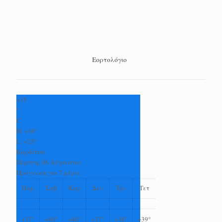
Εορτολόγιο
+
35
°
C
H:
+
36°
L:
+
25°
Καρδίτσα
Πέμπτη, 06 Αύγουστος
Πρόγνωση για 7 μέρες
Παρ
Σαβ
Κυρ
Δευ
Τρι
Τετ
+
37°
+
40°
+
40°
+
37°
+
38°
+
39°