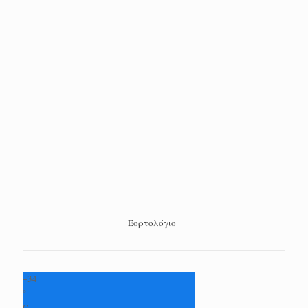
Εορτολόγιο
+
34
°
C