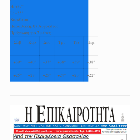
H:
+
37°
L:
+
25°
Καρδίτσα
Παρασκευή, 07 Αύγουστος
Πρόγνωση για 7 μέρες
Σαβ
Κυρ
Δευ
Τρι
Τετ
Πεμ
+
39°
+
40°
+
37°
+
38°
+
39°
+
38°
+
25°
+
28°
+
25°
+
24°
+
23°
+
22°