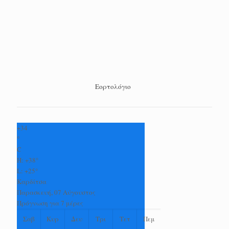
Εορτολόγιο
+
34
°
C
H:
+
38°
L:
+
25°
Καρδίτσα
Παρασκευή, 07 Αύγουστος
Πρόγνωση για 7 μέρες
Σαβ
Κυρ
Δευ
Τρι
Τετ
Πεμ